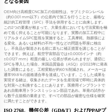
となる要因
OEM向け高精度CNC加工の信頼性は、サブミクロンレベル
（約0.001 mm以下）の公差内で加工を行うことと、厳格な
統計的工程管理（SPC）手法を併用することに由来します。
この2つの要素が相まって、大量生産においても寸法変動を極
めて低く抑えることが可能になります。実際の加工工程中に
リアルタイムSPC監視を実施すると、工具摩耗、熱膨張によ
る変化、あるいは材料の不均一性などの問題を即座に検出
し、不良品が製造される前に直ちに補正措置を講じることが
できます。例えば、航空宇宙部品では±0.0005インチ（約
±0.0127 mm）程度の厳しい公差が求められますが、適切に
SPCを導入した場合、米国品質協会（ASQ）が2023年に発表
した調査によると、工程変動が約60％削減され、メーカーは
通常99.8％の規格適合率を達成しています。こうした成果を
実現する鍵は、収集されたデータを生産現場で即時に具体的
な対策へと転換することにあります。医療用インプラントで
あれ自動車用トランスミッション部品であれ、単発の試作か
ら数千点規模の量産まで、すべての部品が厳密な仕様を確実
に満たすことができます。
ISO 2768、幾何公差（GD&T）およびPPAPプ