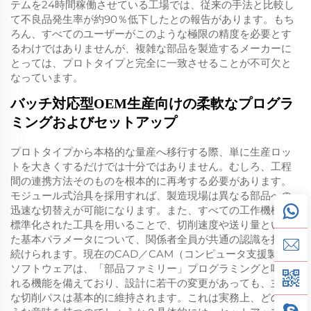
テムを24時間稼働させている工場では、従来の手法と比較し
て不良品発生率が約90％低下したとの報告があります。もち
ろん、すべてのユーザーがこのような極限の精度を必要とす
るわけではありませんが、複雑な部品を製造するメーカーに
とっては、プロトタイプと完全に一致させることが不可欠と
なっています。
バッチ対応型OEM生産向けの柔軟なプログラ
ミングおよびセットアップ
プロトタイプから本格的な量産へ移行する際、単に生産ロッ
トを大きくするだけでは十分ではありません。むしろ、工程
間の連携方法そのものを根本的に再考する必要があります。
モジュール式治具を採用すれば、製造現場は異なる部品への
迅速な切替えが可能になります。また、すべての工作機械で
標準化された工具を用いることで、切削速度や送り量といっ
た基本パラメータについて、関係者全員が共通の認識を持ち
続けられます。現在のCAD／CAM（コンピュータ支援製造）
ソフトウェアは、「部品ファミリー」プログラミングと呼ば
れる機能を備えており、設計に若干の変更があっても、主要
な切削パスは基本的に維持されます。これは実務上、どのよ