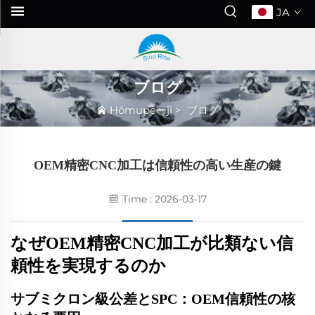
JA
ブログ
Hōmupeーji
>
ブログ
OEM精密CNC加工は信頼性の高い生産の鍵
Time : 2026-03-17
なぜOEM精密CNC加工が比類ない信
頼性を実現するのか
サブミクロン級公差とSPC：OEM信頼性の核