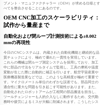
プメント・マニュファクチャラー（OEM）が求める仕様とす
べてを整合させることにあるのです。
OEM CNC加工のスケーラビリティ：
試作から量産まで
自動化および閉ループ計測技術による±0.002
mmの再現性
今日のCNCシステムは、内蔵された自動化機能と継続的な品
質チェックにより、極めて優れた一貫性を実現しています。
これらの機械は閉ループ測定システムを採用しており、加工
中に部品の寸法をリアルタイムで監視し、工具の摩耗や温度
変動が生じた際に自動的に補正を行います。航空宇宙産業や
医療機器製造業などでは、このような高精度が極めて重要で
す。マイクロメートル単位のわずかな誤差でも、部品同士の
適合性に重大な問題を引き起こす可能性があります。また、
自動化されたロボットアームが工程間の部品搬送を担当し、
ツールチェンジャーも人的介入なしに動作するため、交代勤
務時や疲労によるミスが大幅に削減されます。こうしたシス