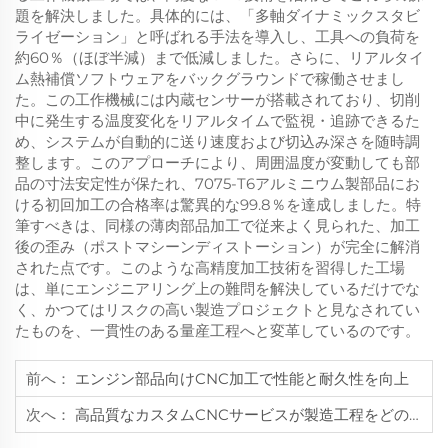
題を解決しました。具体的には、「多軸ダイナミックスタビ
ライゼーション」と呼ばれる手法を導入し、工具への負荷を
約60％（ほぼ半減）まで低減しました。さらに、リアルタイ
ム熱補償ソフトウェアをバックグラウンドで稼働させまし
た。この工作機械には内蔵センサーが搭載されており、切削
中に発生する温度変化をリアルタイムで監視・追跡できるた
め、システムが自動的に送り速度および切込み深さを随時調
整します。このアプローチにより、周囲温度が変動しても部
品の寸法安定性が保たれ、7075-T6アルミニウム製部品にお
ける初回加工の合格率は驚異的な99.8％を達成しました。特
筆すべきは、同様の薄肉部品加工で従来よく見られた、加工
後の歪み（ポストマシーンディストーション）が完全に解消
された点です。このような高精度加工技術を習得した工場
は、単にエンジニアリング上の難問を解決しているだけでな
く、かつてはリスクの高い製造プロジェクトと見なされてい
たものを、一貫性のある量産工程へと変革しているのです。
前へ：
エンジン部品向けCNC加工で性能と耐久性を向上
次へ：
高品質なカスタムCNCサービスが製造工程をどのように改善するか