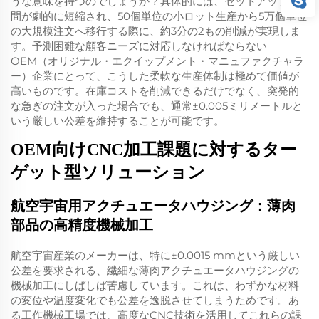
うな意味を持つのでしょうか？具体的には、セットアップ時
間が劇的に短縮され、50個単位の小ロット生産から5万個単位
の大規模注文へ移行する際に、約3分の2もの削減が実現しま
す。予測困難な顧客ニーズに対応しなければならない
OEM（オリジナル・エクイップメント・マニュファクチャラ
ー）企業にとって、こうした柔軟な生産体制は極めて価値が
高いものです。在庫コストを削減できるだけでなく、突発的
な急ぎの注文が入った場合でも、通常±0.005ミリメートルと
いう厳しい公差を維持することが可能です。
OEM向けCNC加工課題に対するター
ゲット型ソリューション
航空宇宙用アクチュエータハウジング：薄肉
部品の高精度機械加工
航空宇宙産業のメーカーは、特に±0.0015 mmという厳しい
公差を要求される、繊細な薄肉アクチュエータハウジングの
機械加工にしばしば苦慮しています。これは、わずかな材料
の変位や温度変化でも公差を逸脱させてしまうためです。あ
る工作機械工場では、高度なCNC技術を活用してこれらの課