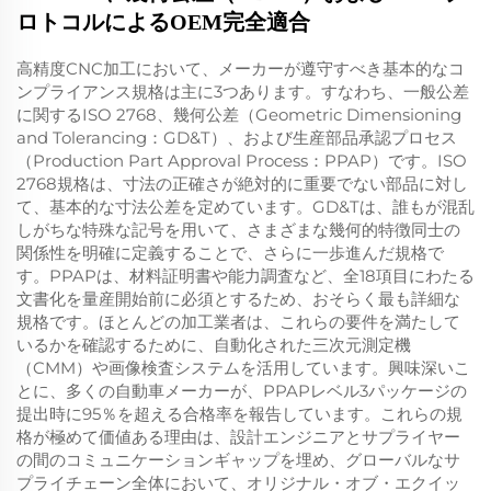
ロトコルによるOEM完全適合
高精度CNC加工において、メーカーが遵守すべき基本的なコ
ンプライアンス規格は主に3つあります。すなわち、一般公差
に関するISO 2768、幾何公差（Geometric Dimensioning
and Tolerancing：GD&T）、および生産部品承認プロセス
（Production Part Approval Process：PPAP）です。ISO
2768規格は、寸法の正確さが絶対的に重要でない部品に対し
て、基本的な寸法公差を定めています。GD&Tは、誰もが混乱
しがちな特殊な記号を用いて、さまざまな幾何的特徴同士の
関係性を明確に定義することで、さらに一歩進んだ規格で
す。PPAPは、材料証明書や能力調査など、全18項目にわたる
文書化を量産開始前に必須とするため、おそらく最も詳細な
規格です。ほとんどの加工業者は、これらの要件を満たして
いるかを確認するために、自動化された三次元測定機
（CMM）や画像検査システムを活用しています。興味深いこ
とに、多くの自動車メーカーが、PPAPレベル3パッケージの
提出時に95％を超える合格率を報告しています。これらの規
格が極めて価値ある理由は、設計エンジニアとサプライヤー
の間のコミュニケーションギャップを埋め、グローバルなサ
プライチェーン全体において、オリジナル・オブ・エクイッ