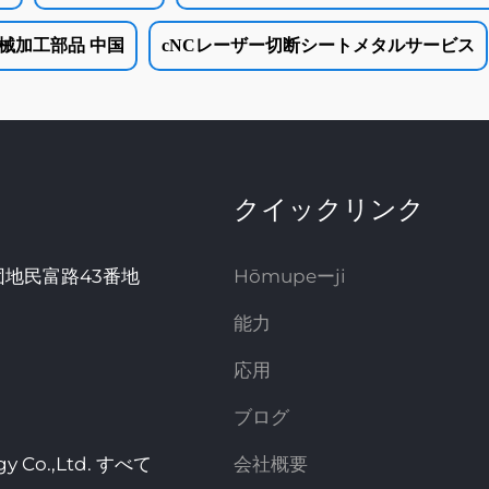
械加工部品 中国
cNCレーザー切断シートメタルサービス
クイックリンク
団地民富路43番地
Hōmupeーji
能力
応用
ブログ
gy Co.,Ltd. すべて
会社概要