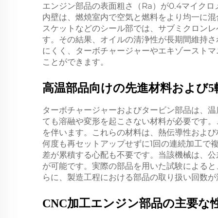
エンジン部品の表面粗さ（Ra）が0.4マイ
内壁は、燃焼室内で空気と燃料をより均一に混
スケットなどのシール部では、サブミクロンレ
す。その結果、オイルの清浄性が長期間維持さ
にくく、ターボチャージャーやエキゾーストマ
ことができます。
高温部品向けの先進材料および5軸
ターボチャージャーおよびタービン部品は、温度
ても溶融や変形を起こさない材料が必要です。
を伴います。これらの材料は、熱伝導性および
何度も再セットアップせずに1回の連続加工で
差が累積する心配も不要です。当該機械は、公差
が可能です。実際の部品を用いた試験によると
らに、製造工程における部品の取り扱い回数が
CNC加工エンジン部品の主要な