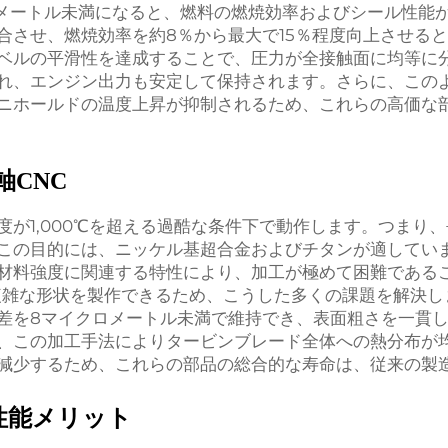
クロメートル未満になると、燃料の燃焼効率およびシール性能
合させ、燃焼効率を約8％から最大で15％程度向上させる
ベルの平滑性を達成することで、圧力が全接触面に均等に
れ、エンジン出力も安定して保持されます。さらに、この
ニホールドの温度上昇が抑制されるため、これらの高価な
CNC
が1,000℃を超える過酷な条件下で動作します。つまり
この目的には、ニッケル基超合金およびチタンが適してい
材料強度に関連する特性により、加工が極めて困難であるこ
複雑な形状を製作できるため、こうした多くの課題を解決し
を8マイクロメートル未満で維持でき、表面粗さを一貫して
、この加工手法によりタービンブレード全体への熱分布が均
減少するため、これらの部品の総合的な寿命は、従来の製造
性能メリット