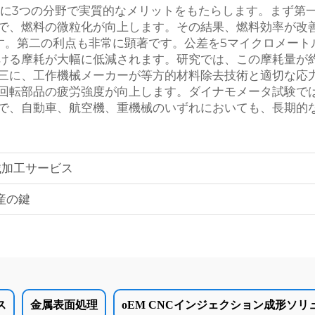
主に3つの分野で実質的なメリットをもたらします。まず第
で、燃料の微粒化が向上します。その結果、燃料効率が改
す。第二の利点も非常に顕著です。公差を5マイクロメート
ける摩耗が大幅に低減されます。研究では、この摩耗量が約
三に、工作機械メーカーが等方的材料除去技術と適切な応
回転部品の疲労強度が向上します。ダイナモメータ試験では
で、自動車、航空機、重機械のいずれにおいても、長期的
械加工サービス
産の鍵
ス
金属表面処理
oEM CNCインジェクション成形ソリ