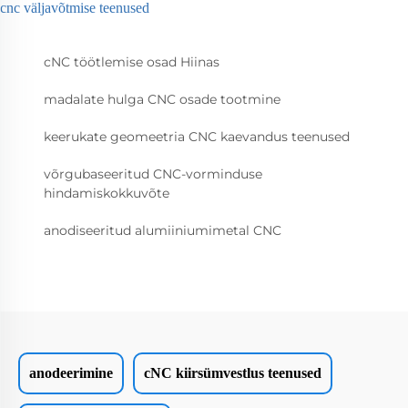
cnc väljavõtmise teenused
cNC töötlemise osad Hiinas
madalate hulga CNC osade tootmine
keerukate geomeetria CNC kaevandus teenused
võrgubaseeritud CNC-vorminduse
hindamiskokkuvõte
anodiseeritud alumiiniumimetal CNC
anodeerimine
cNC kiirsümvestlus teenused