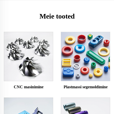
Meie tooted
CNC masinimine
Plastmassi segemoldimine