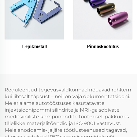
Lepikmetall
Pinnaskoobitus
Reguleeritud tegevusvaldkonnad nõuavad rohkem
kui lihtsalt täpsust – neil on vaja dokumentatsiooni.
Me erialame autotööstuses kasutatavate
injektsioonipommi silindrite ja MRI-ga sobivate
meditsiiniliste komponendite tootmisel, pakkudes
täielikke materjalitõendid ja ISO 9001 vastavust.
Meie anoddamis- ja järeltöötlusteenused tagavad,
et osad vastaksid IP67 segamisnormidele või