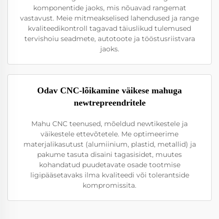
komponentide jaoks, mis nõuavad rangemat
vastavust. Meie mitmeakselised lahendused ja range
kvaliteedikontroll tagavad täiuslikud tulemused
tervishoiu seadmete, autotoote ja tööstusriistvara
jaoks.
Odav CNC-lõikamine väikese mahuga
newtrepreendritele
Mahu CNC teenused, mõeldud newtikestele ja
väikestele ettevõtetele. Me optimeerime
materjalikasutust (alumiinium, plastid, metallid) ja
pakume tasuta disaini tagasisidet, muutes
kohandatud puudetavate osade tootmise
ligipääsetavaks ilma kvaliteedi või tolerantside
kompromissita.