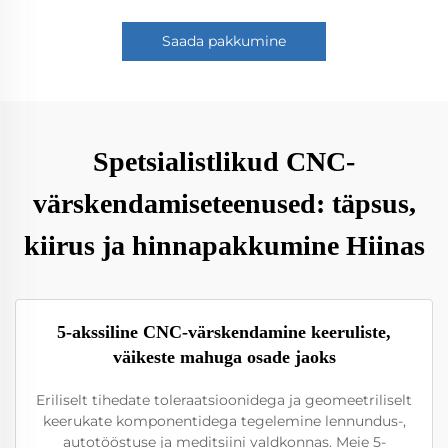
Saada pakkumine
Spetsialistlikud CNC-
värskendamiseteenused: täpsus,
kiirus ja hinnapakkumine Hiinas
5-akssiline CNC-värskendamine keeruliste,
väikeste mahuga osade jaoks
Eriliselt tihedate toleraatsioonidega ja geomeetriliselt
keerukate komponentidega tegelemine lennundus-,
autotööstuse ja meditsiini valdkonnas. Meie 5-