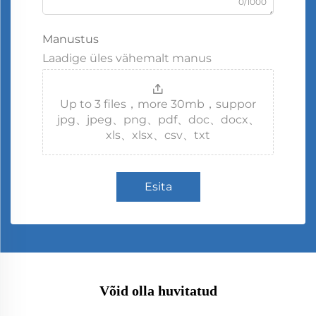
0/1000
Manustus
Laadige üles vähemalt manus
Up to 3 files，more 30mb，suppor
jpg、jpeg、png、pdf、doc、docx、
xls、xlsx、csv、txt
Esita
Võid olla huvitatud