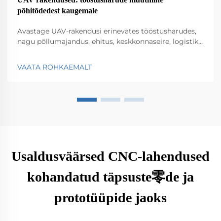
põhitõdedest kaugemale
Avastage UAV-rakendusi erinevates tööstusharudes,
nagu põllumajandus, ehitus, keskkonnaseire, logistika
ja avalik ohutus. Avastage nende mõju tõhususele ja
innovatsioonile.
VAATA ROHKAEMALT
Usaldusväärsed CNC-lahendused
kohandatud täpsuste零de ja
prototüüpide jaoks