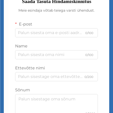
Saada Tasuta Hindamiskinnitus
Meie esindaja võtab teiega varsti ühendust.
E-post
0/100
Name
0/100
Ettevõtte nimi
0/200
Sõnum