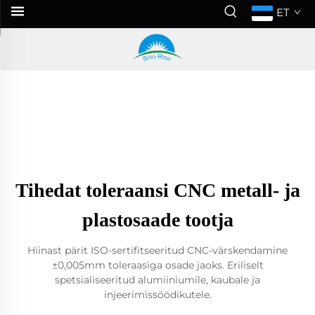
ET
Tihedat toleraansi CNC metall- ja
plastosaade tootja
Hiinast pärit ISO-sertifitseeritud CNC-värskendamine
±0,005mm toleraasiga osade jaoks. Eriliselt
spetsialiseeritud alumiiniumile, kaubale ja
injeerimissöödikutele.