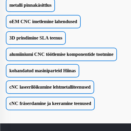
metalli pinnakäsittlus
oEM CNC imetlemine lahendused
3D prindimine SLA teenus
alumiiniumi CNC töötlemise komponentide tootmine
kohandatud masiniparteid Hiinas
cNC laseerilõikumine lehtmetalliteenused
cNC fräserdamine ja keeramine teenused