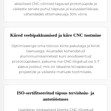
akssilised CNC-võimed tagavad prototüüpide ja
väikeste seriate puhul täpsuse ja kulusäästlikkuse,
vähendades ettemaksuaja 30% võrra.
Kiired veebipakkumised ja kiire CNC tootmine
Optimiseerige oma töövoo kiirte pakutega ja kiiret
teenusega. Alustades kohandatud
alumiiniumikannetest kuni anodiseeritud
prototüüpideeni, pakume me CNC-lõigetud osi 5-7
päeva jooksul, mis on ideaalne kiirepäevade
projektide ja väikeste mahude tootmiseks.
ISO-sertifitseeritud täpsus tervishoiu- ja
autotööstuses
Usaldatav globaalseid kliente CNC-lõigetud