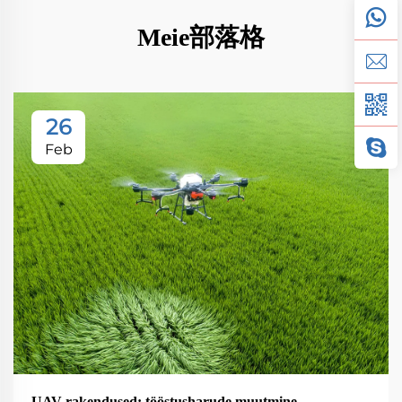
Meie部落格
26
Feb
UAV rakendused: tööstusharude muutmine