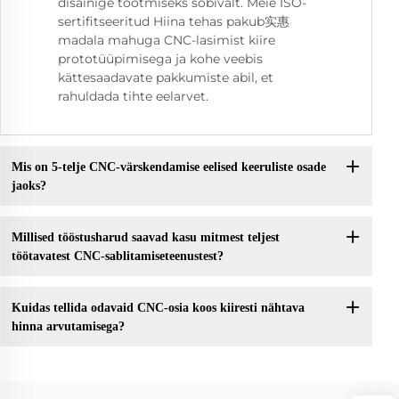
disainige tootmiseks sobivalt. Meie ISO-
sertifitseeritud Hiina tehas pakub实惠
madala mahuga CNC-lasimist kiire
prototüüpimisega ja kohe veebis
kättesaadavate pakkumiste abil, et
rahuldada tihte eelarvet.
Mis on 5-telje CNC-värskendamise eelised keeruliste osade
jaoks?
Millised tööstusharud saavad kasu mitmest teljest
töötavatest CNC-sablitamiseteenustest?
Kuidas tellida odavaid CNC-osia koos kiiresti nähtava
hinna arvutamisega?