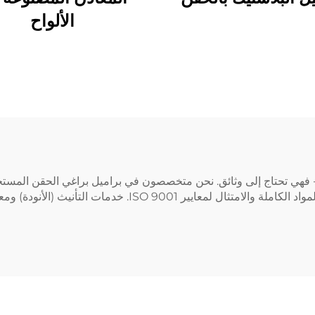
الألواح
 فهي تحتاج إلى وثائق. نحن متخصصون في براميل براغي الحقن المستخ
أجهزة الرنين المغناطيسي (MRI)، ونوفر شهادات توثيق المواد الك