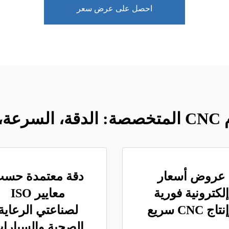
احصل على عرض سعر
صين
عروض أسعار
دقة معتمدة حس
إلكترونية فورية
معايير ISO
تاج CNC سريع
لصناعتي الرعاية
الصحية والسيارا