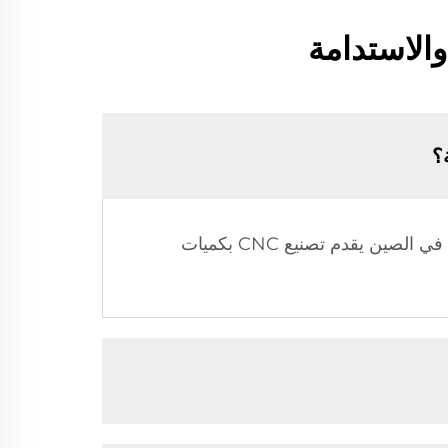
قم بتحسين استخدام المواد وتصميم المنتج بطريقة تسهل عملية التصنيع. مصنعنا الحاصل على شهادة ISO في الصين يقدم تصنيع CNC بكميات