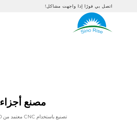
اتصل بي فورًا إذا واجهت مشاكل!
مصنع أجزاء م
تصنيع باستخدام CNC معتمد من ISO ومقره الصين لإنتاج الأجزاء بدقة ±0.005mm. متخصص في الألمنيوم، العلب، وبراميل براغي الحقن.