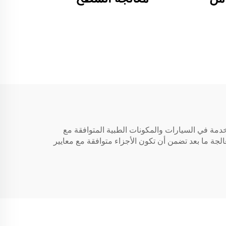
دمة في السيارات والمكونات الطبية المتوافقة مع
املة والامتثال لمعايير ISO 9001. خدمات التأنيث (الأنودة) ومعالجة ما بعد تضمن أن تكون الأجزاء متوافقة مع معايير