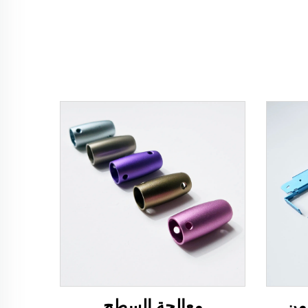
من
معالجة السطح