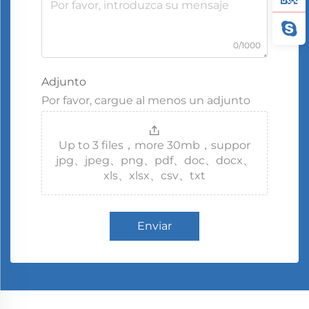
0/1000
Adjunto
Por favor, cargue al menos un adjunto
Up to 3 files，more 30mb，suppor
jpg、jpeg、png、pdf、doc、docx、
xls、xlsx、csv、txt
Enviar