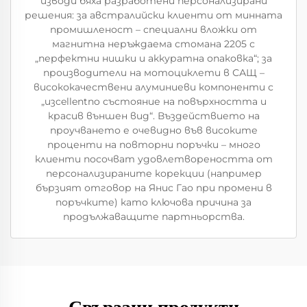
изводи бяха разработени персонализирани
решения: за австралийски клиенти от минната
промишленост – специални вложки от
магнитна неръждаема стомана 2205 с
„перфектни нишки и аккуратна опаковка“; за
производители на мотоциклети в САЩ –
висококачествени алуминиеви компоненти с
„изcellentno състояние на повърхността и
красив външен вид“. Въздействието на
проучването е очевидно във високите
проценти на повторни поръчки – много
клиенти посочват удовлетвореността от
персонализираните корекции (например
бързият отговор на Янис Гао при промени в
поръчките) като ключова причина за
продължаващите партньорства.