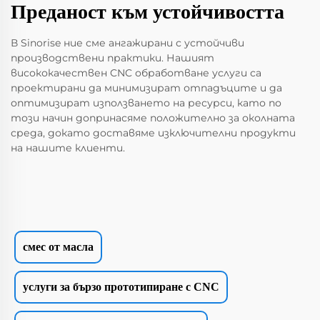
Преданост към устойчивостта
В Sinorise ние сме ангажирани с устойчиви
производствени практики. Нашият
висококачествен CNC обработване услуги са
проектирани да минимизират отпадъците и да
оптимизират използването на ресурси, като по
този начин допринасяме положително за околната
среда, докато доставяме изключителни продукти
на нашите клиенти.
смес от масла
услуги за бързо прототипиране с CNC