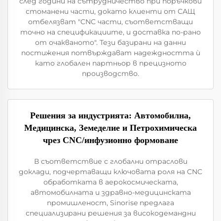
след години на сътрудничество при поръчкови
стоманени части, докато клиенти от САЩ
отбелязват "CNC части, съответстващи
точно на спецификациите, и доставка по-рано
от очакваното". Тези базирани на данни
постижения потвърждават надеждността ѝ
като глобален партньор в прецизното
производство.
Решения за индустрията: Автомобилна,
Медицинска, Земеделие и Петрохимическа
чрез CNC/инфузионно формоване
В съответствие с глобални отраслови
доклади, подчертаващи ключовата роля на CNC
обработката в аерокосмическата,
автомобилната и здравно-медицинската
промишленост, Sinorise предлага
специализирани решения за високодемандни