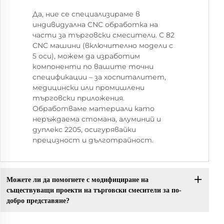
Да, ние се специализираме в
индивидуална CNC обработка на
части за търговски смесители. С 82
CNC машини (включително модели с
5 оси), можем да изработим
компоненти по вашите точни
спецификации – за хоспиталитет,
медицински или промишлени
търговски приложения.
Обработваме материали като
неръждаема стомана, алуминий и
дуплекс 2205, осигурявайки
прецизност и дълготрайност.
Можете ли да помогнете с модифициране на
съществуващи проекти на търговски смесители за по-
добро представяне?