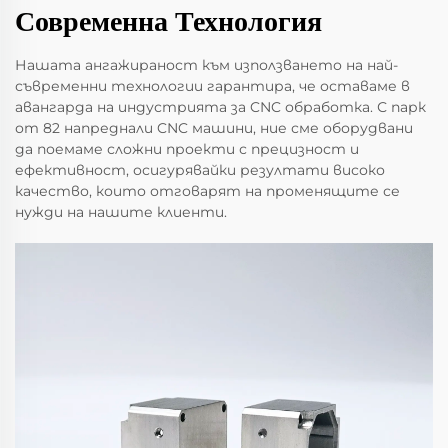
Современна Технология
Нашата ангажираност към използването на най-
съвременни технологии гарантира, че оставаме в
авангарда на индустрията за CNC обработка. С парк
от 82 напреднали CNC машини, ние сме оборудвани
да поемаме сложни проекти с прецизност и
ефективност, осигурявайки резултати високо
качество, които отговарят на променящите се
нужди на нашите клиенти.