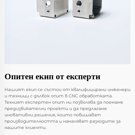
Опитен екип от експерти
Нашият екип се състои от квалифицирани инженери
и техници с дълбок опит в CNC обработката.
Техният експертен опит ни позволява да поемаме
предизвикателни проекти и да предлагаме
иновативни решения, които повишават
производителността и намаляват разходите за
нашите клиенти.