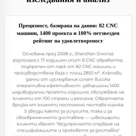
Прецизност, базирана на данни: 82 CNC
машини, 1400 проекта и 100% петзвезден
рейтинг на удовлетвореност
Основана през 2008 г., Shenzhen Sinorise
разполага с 17-годишен опит в CNC обработка,
подкрепен от парк от 82 CNC машини и
производствена база с площ 2850 м². Ключови
данни от изследвания сочат висока
оперативна ефективност: завършени 1400
индивидуални проекти годишно, обслужване на
клиенти от 100 страни и региона. Обратната
връзка от клиенти постоянно поставя оценка
5 звезди както за услугите, така и за
своевременното доставяне — швейцарски
клиенти хвалят "безупречното спазване на
спецификациите и сроковете за доставка"