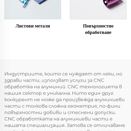
Листови метали
Повърхностно
обработване
Индустриите, които се нуждаят от леки, но
здрави части, използват услуги за CNC
обработка на алуминий. CNC технологията в
нашия сектор е уникална. Нито един друг
конкурент не може да произвежда алуминиеви
части с толкова сложна геометрия, по-фини
повърхностни добиви и стеснени допуски.
CNC обработката на алуминиеви части е
нашата специализация. Затова се отличаваме