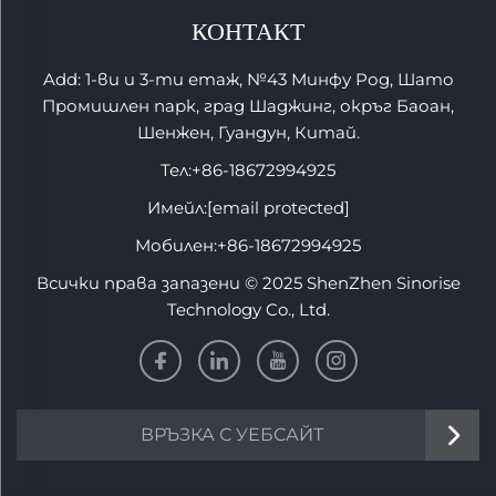
КОНТАКТ
Add: 1-ви и 3-ти етаж, №43 Минфу Род, Шато
Промишлен парк, град Шаджинг, окръг Баоан,
Шенжен, Гуандун, Китай.
Тел:
+86-18672994925
Имейл:
[email protected]
Мобилен:
+86-18672994925
Всички права запазени © 2025 ShenZhen Sinorise
Technology Co., Ltd.
ВРЪЗКА С УЕБСАЙТ