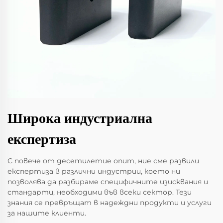
Широка индустриална
експертиза
С повече от десетилетие опит, ние сме развили
експертиза в различни индустрии, което ни
позволява да разбираме специфичните изисквания и
стандарти, необходими във всеки сектор. Тези
знания се превръщат в надеждни продукти и услуги
за нашите клиенти.