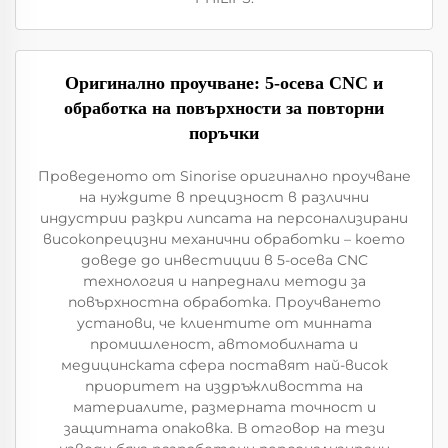
Оригинално проучване: 5-осева CNC и
обработка на повърхности за повторни
поръчки
Проведеното от Sinorise оригинално проучване
на нуждите в прецизност в различни
индустрии разкри липсата на персонализирани
високопрецизни механични обработки – което
доведе до инвестиции в 5-осева CNC
технология и напреднали методи за
повърхностна обработка. Проучването
установи, че клиентите от минната
промишленост, автомобилната и
медицинската сфера поставят най-висок
приоритет на издръжливостта на
материалите, размерната точност и
защитната опаковка. В отговор на тези