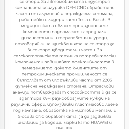
сектори. За автомобилната индустрия
компанията осигурява OEM CNC обработени
части от алуминий и неръждаема стомана,
работейки с лидери като Tesla и Bosch. В
медицинската област прецизионните
компоненти подпомагат напреднали
диагностични и терапевтични уреди,
отговаряйки на изискванията на сектора за
високопроизводителни части. За
селскостопанската техника потребителски
компоненти повишават ефективността в
земеделието, докато клиентите от
петрохимическата промишленост се
възползват от издръжливи части от 2205
дуплексна неръждаема стомана. Отраслови
анализи потвърждават способността ѝ да се
адаптира към разнообразните нужди на
различни сфери, използвайки пластмасово леене
под налягане, обработка на листови метали и
5-осева CNC обработката, за да задвижва
иновации за водещи марки като HUAWEI и
PHILIPS.