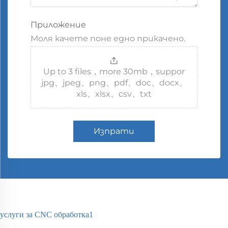
Приложение
Моля качете поне едно прикачено.
Up to 3 files，more 30mb，suppor
jpg、jpeg、png、pdf、doc、docx、
xls、xlsx、csv、txt
Изпрати
услуги за CNC обработка1