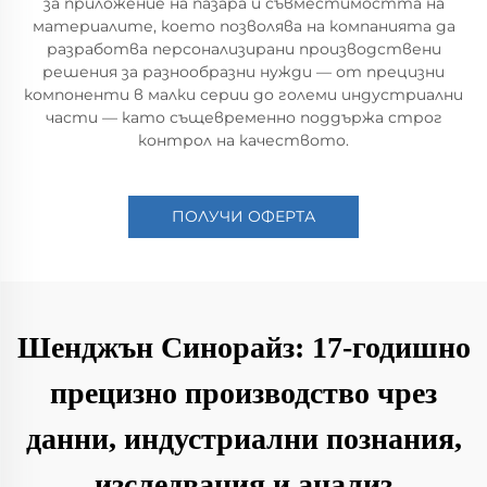
за приложение на пазара и съвместимостта на
материалите, което позволява на компанията да
разработва персонализирани производствени
решения за разнообразни нужди — от прецизни
компоненти в малки серии до големи индустриални
части — като същевременно поддържа строг
контрол на качеството.
ПОЛУЧИ ОФЕРТА
Шенджън Синорайз: 17-годишно
прецизно производство чрез
данни, индустриални познания,
изследвания и анализ