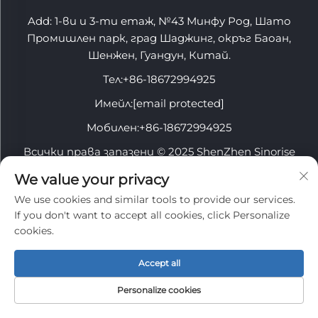
Add: 1-ви и 3-ти етаж, №43 Минфу Род, Шато
Промишлен парк, град Шаджинг, окръг Баоан,
Шенжен, Гуандун, Китай.
Тел:
+86-18672994925
Имейл:
[email protected]
Мобилен:
+86-18672994925
Всички права запазени © 2025 ShenZhen Sinorise
Technology Co., Ltd.
We value your privacy
We use cookies and similar tools to provide our services.
If you don't want to accept all cookies, click Personalize
cookies.
ВРЪЗКА С УЕБСАЙТ
Accept all
Personalize cookies
ИНФОРМАЦИЯ