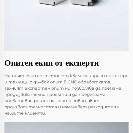
Опитен екип от експерти
Нашият екип се състои от квалифицирани инженери
и техници с дълбок опит в CNC обработката.
Техният експертен опит ни позволява да поемаме
предизвикателни проекти и да предлагаме
иновативни решения, които повишават
производителността и намаляват разходите за
нашите клиенти.