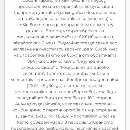
ориентираният към клиента подход:
професионална и оперативна комуникация
(например учтиви взаимодействия, посочени
от швейцарски и американски клиенти) и
гъвкавост при адаптиране към промени в
дизайна. Второ, ултрасъвременно
технологично осигуряване: 82 CNC машини,
обработка с 5 оси и възможности за леене под
налягане на пластмаси гарантират висок клас
на изработка, както се вижда от обратната
връзка с оценки като "безупречни
спецификации" и "компоненти с високо
качество". Трето, ефективна глобална
логистика: процент на своевременни доставки
(100% с 5 звезди) и стратегическо
местоположение на производствената база
осигуряват бърза доставка до 100 страни.
Анализът заключава, че тези силни страни –
комбинирани с партньорства с индустриални
гиганти (ABB, MI, TESLA) – поставят Sinorise
като доверен лидер в персонализираното
производство, задвижвайки постоянен растеж