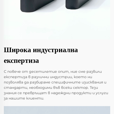
Широка индустриална
експертиза
С повече от десетилетие опит, ние сме развили
експертиза в различни индустрии, което ни
позволява да разбираме специфичните изисквания и
стандарти, необходими във всеки сектор. Тези
знания се превръщат в надеждни продукти и услуги
за нашите клиенти.