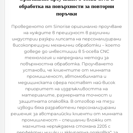
обработка на повърхности за повторни
поръчки
Проведеното от Sinorise оригинално проучване
на нуждите в прецизност в различни
индустрии разкри липсата на персонализирани
високопрецизни механични обработки – което
доведе до инвестиции в 5-осева CNC
технология и напреднали методи за
повърхностна обработка. Проучването
установи, че клиентите от минната
промишленост, автомобилната и
медицинската сфера поставят най-висок
приоритет на издръжливостта на
материалите, размерната точност и
защитната опаковка. В отговор на тези
изводи бяха разработени персонализирани
решения: за австралийски клиенти от минната
промишленост – специални вложки от
магнитна неръждаема стомана 2205 с
„перфектни нишки и аккуратна опаковка“; за