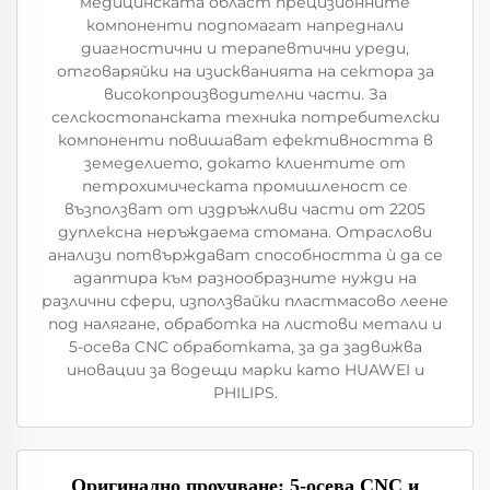
медицинската област прецизионните
компоненти подпомагат напреднали
диагностични и терапевтични уреди,
отговаряйки на изискванията на сектора за
високопроизводителни части. За
селскостопанската техника потребителски
компоненти повишават ефективността в
земеделието, докато клиентите от
петрохимическата промишленост се
възползват от издръжливи части от 2205
дуплексна неръждаема стомана. Отраслови
анализи потвърждават способността ѝ да се
адаптира към разнообразните нужди на
различни сфери, използвайки пластмасово леене
под налягане, обработка на листови метали и
5-осева CNC обработката, за да задвижва
иновации за водещи марки като HUAWEI и
PHILIPS.
Оригинално проучване: 5-осева CNC и