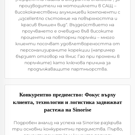
производители на мотоциклети в САЩ –
висококачествени алуминиеви компоненти с
„изcellentno състояние на повърхността и
красив външен вид“. Въздействието на
проучването е очевидно във високите
проценти на повторни поръчки – много
клиенти посочват удовлетвореността от
персонализираните корекции (например
бързият отговор на Янис Гао при промени в
поръчките) като ключова причина за
продължаващите партньорства.
Конкурентно предимство: Фокус върху
клиента, технологии и логистика задвижват
растежа на Sinorise
Подробен анализ на успеха на Sinorise разкрива
три основни конкурентни предимства. Първо,