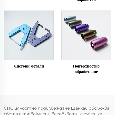
Листови метали
Повърхностно
обработване
CNC цялостно подизвеждане Шанхай обслужва
света с първокласни всеобхватни услуги за