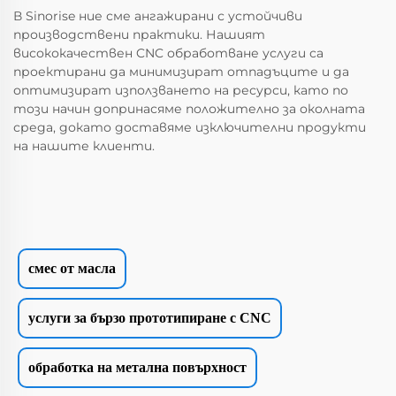
В Sinorise ние сме ангажирани с устойчиви
производствени практики. Нашият
висококачествен CNC обработване услуги са
проектирани да минимизират отпадъците и да
оптимизират използването на ресурси, като по
този начин допринасяме положително за околната
среда, докато доставяме изключителни продукти
на нашите клиенти.
смес от масла
услуги за бързо прототипиране с CNC
обработка на метална повърхност