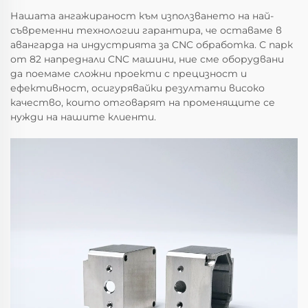
Нашата ангажираност към използването на най-
съвременни технологии гарантира, че оставаме в
авангарда на индустрията за CNC обработка. С парк
от 82 напреднали CNC машини, ние сме оборудвани
да поемаме сложни проекти с прецизност и
ефективност, осигурявайки резултати високо
качество, които отговарят на променящите се
нужди на нашите клиенти.