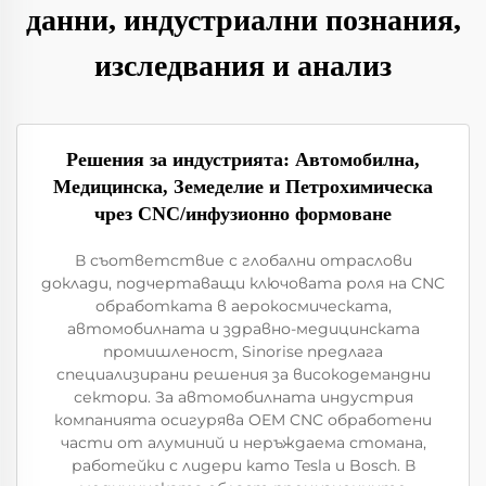
данни, индустриални познания,
изследвания и анализ
Решения за индустрията: Автомобилна,
Медицинска, Земеделие и Петрохимическа
чрез CNC/инфузионно формоване
В съответствие с глобални отраслови
доклади, подчертаващи ключовата роля на CNC
обработката в аерокосмическата,
автомобилната и здравно-медицинската
промишленост, Sinorise предлага
специализирани решения за високодемандни
сектори. За автомобилната индустрия
компанията осигурява OEM CNC обработени
части от алуминий и неръждаема стомана,
работейки с лидери като Tesla и Bosch. В