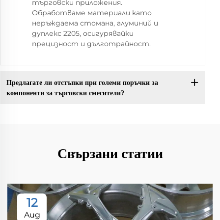
търговски приложения.
Обработваме материали като
неръждаема стомана, алуминий и
дуплекс 2205, осигурявайки
прецизност и дълготрайност.
Предлагате ли отстъпки при големи поръчки за
компоненти за търговски смесители?
Свързани статии
12
Aug