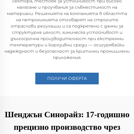
сектора, тестове за устойчивост при високо
налягане и проучвания за съвместимост на
материали. Решенията на компанията в областта
на петрохимията отговарят на строгите
отраслови регулации и са подкрепени с данни за
структурна цялост, химическа устойчивост и
дългосрочна производителност при екстремни
температури и корозивни среди — осигурявайки
надеждност и безопасност за критични промишлени
приложения.
ПОЛУЧИ ОФЕРТА
Шенджън Синорайз: 17-годишно
прецизно производство чрез