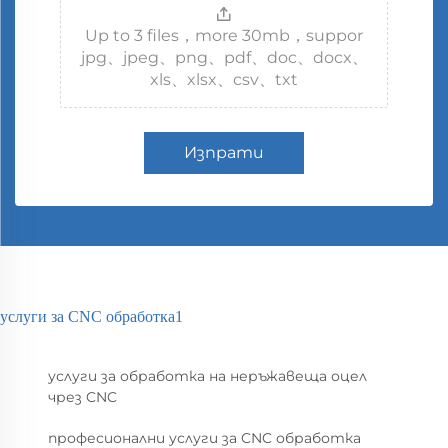
Up to 3 files，more 30mb，suppor
jpg、jpeg、png、pdf、doc、docx、
xls、xlsx、csv、txt
Изпрати
услуги за CNC обработка1
услуги за обработка на неръжавеща оцел
чрез CNC
професионални услуги за CNC обработка