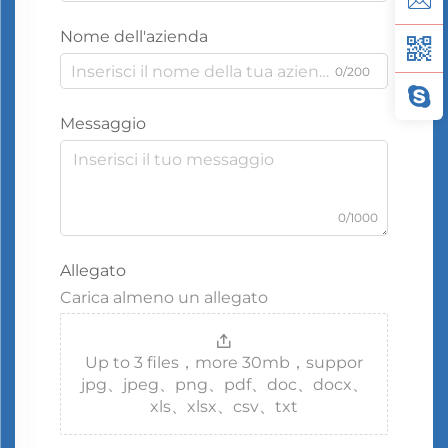
Nome dell'azienda
0/200
Messaggio
0/1000
Allegato
Carica almeno un allegato
Up to 3 files，more 30mb，suppor
jpg、jpeg、png、pdf、doc、docx、
xls、xlsx、csv、txt