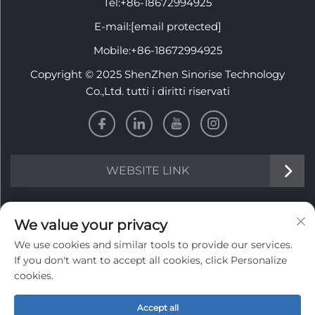
Tel:
+86-18672994925
E-mail:
[email protected]
Mobile:
+86-18672994925
Copyright © 2025 ShenZhen Sinorise Technology
Co.,Ltd. tutti i diritti riservati
WEBSITE LINK
INFORMATION
We value your privacy
We use cookies and similar tools to provide our services.
Iscriviti per ricevere la nostra newsletter settimanale
If you don't want to accept all cookies, click Personalize
cookies.
Accept all