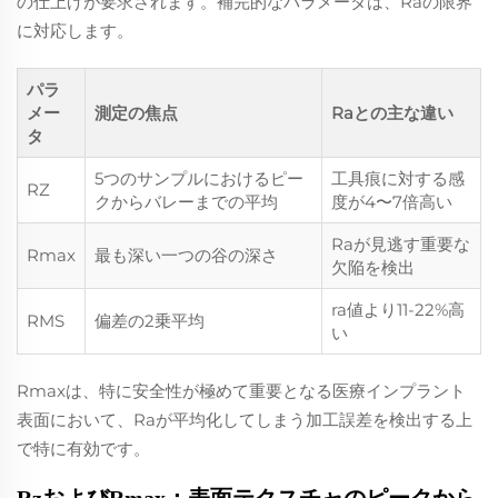
の仕上げが要求されます。補完的なパラメータは、Raの限界
に対応します。
パラ
メー
測定の焦点
Raとの主な違い
タ
5つのサンプルにおけるピー
工具痕に対する感
RZ
クからバレーまでの平均
度が4〜7倍高い
Raが見逃す重要な
Rmax
最も深い一つの谷の深さ
欠陥を検出
ra値より11-22%高
RMS
偏差の2乗平均
い
Rmaxは、特に安全性が極めて重要となる医療インプラント
表面において、Raが平均化してしまう加工誤差を検出する上
で特に有効です。