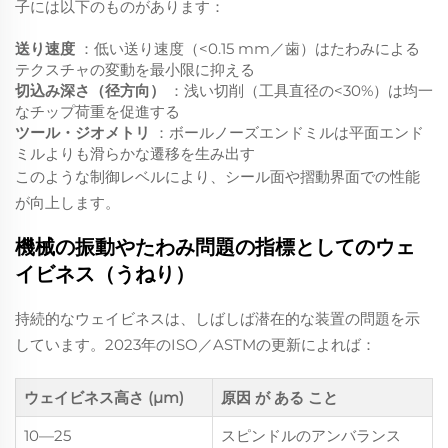
子には以下のものがあります：
送り速度
：低い送り速度（<0.15 mm／歯）はたわみによる
テクスチャの変動を最小限に抑える
切込み深さ（径方向）
：浅い切削（工具直径の<30%）は均一
なチップ荷重を促進する
ツール・ジオメトリ
：ボールノーズエンドミルは平面エンド
ミルよりも滑らかな遷移を生み出す
このような制御レベルにより、シール面や摺動界面での性能
が向上します。
機械の振動やたわみ問題の指標としてのウェ
イビネス（うねり）
持続的なウェイビネスは、しばしば潜在的な装置の問題を示
しています。2023年のISO／ASTMの更新によれば：
ウェイビネス高さ (µm)
原因 が ある こと
10—25
スピンドルのアンバランス