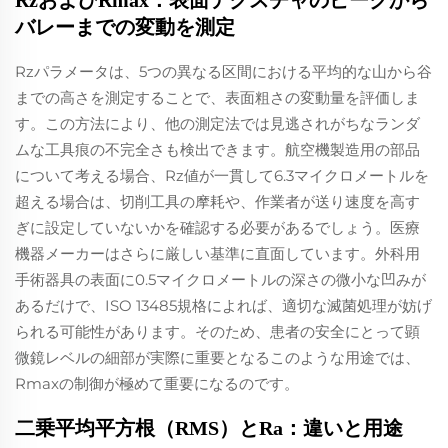
RzおよびRmax：表面テクスチャのピークから
バレーまでの変動を測定
Rzパラメータは、5つの異なる区間における平均的な山から谷
までの高さを測定することで、表面粗さの変動量を評価しま
す。この方法により、他の測定法では見逃されがちなランダ
ムな工具痕の不完全さも検出できます。航空機製造用の部品
について考える場合、Rz値が一貫して6.3マイクロメートルを
超える場合は、切削工具の摩耗や、作業者が送り速度を高す
ぎに設定していないかを確認する必要があるでしょう。医療
機器メーカーはさらに厳しい基準に直面しています。外科用
手術器具の表面に0.5マイクロメートルの深さの微小な凹みが
あるだけで、ISO 13485規格によれば、適切な滅菌処理が妨げ
られる可能性があります。そのため、患者の安全にとって顕
微鏡レベルの細部が実際に重要となるこのような用途では、
Rmaxの制御が極めて重要になるのです。
二乗平均平方根（RMS）とRa：違いと用途