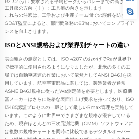
Rz 3.2 (√)：要求される平均ピークからバレーまでの高さ
工具痕の方向（┆）：工具痕の向きを示します
これらの注釈は、工学および生産チーム間での誤解を防ぎ、
GD&T監査によると、部門間業務の83%においてコンプライア
ンスを向上させます。
ISOとANSI規格および業界別チャートの違い
表面粗さの測定としては、ISO 4287 のおかげでRaが世界中
で標準的に使用されるようになりましたが、北米の多くの工
場では自動車関連の作業において依然としてANSI B46.1を採
用しています。航空宇宙部品に関しては、製造業者が通常
ASME B46.1規格に従ったWa測定値を必要とします。医療機
器メーカーはさらに厳格な表面仕上げ要求を持っており、ISO
13485認証プロセスの一環として厳しいRmax管理を実施して
います。このように世界中でさまざまな規格が混在している
ため、現在ほとんどの三次元測定機（CMM）ソフトウェアに
は複数の規格チャートを同時に比較できるデジタルオーバー