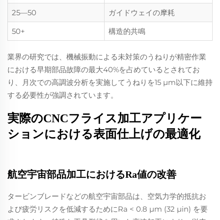
25—50
ガイドウェイの摩耗
50+
構造的共鳴
業界の研究では、機械振動による未対策のうねりが精密作業
における早期部品故障の最大40%を占めているとされてお
り、月次での高調波分析を実施してうねりを15 µm以下に維持
する必要性が強調されています。
実際のCNCフライス加工アプリケー
ションにおける表面仕上げの最適化
航空宇宙部品加工におけるRa値の改善
タービンブレードなどの航空宇宙部品は、空気力学的抵抗お
よび疲労リスクを低減するためにRa < 0.8 µm (32 µin) を要