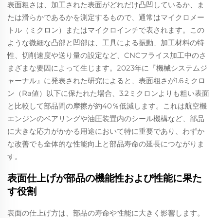
表面粗さは、加工された表面がどれだけ凸凹しているか、ま
たは滑らかであるかを測定するもので、通常はマイクロメー
トル（ミクロン）またはマイクロインチで表されます。この
ような微細な凸部と凹部は、工具による振動、加工材料の特
性、切削速度や送り量の設定など、CNCフライス加工中のさ
まざまな要因によって生じます。2023年に『機械システムジ
ャーナル』に発表された研究によると、表面粗さが1.6ミクロ
ン（Ra値）以下に保たれた場合、3.2ミクロンよりも粗い表面
と比較して部品間の摩擦が約40％低減します。これは航空機
エンジンのベアリングや油圧装置内のシール機構など、部品
に大きな応力がかかる用途において特に重要であり、わずか
な改善でも全体的な性能向上と部品寿命の延長につながりま
す。
表面仕上げが部品の機能性および性能に果た
す役割
表面の仕上げ方は、部品の寿命や性能に大きく影響します。