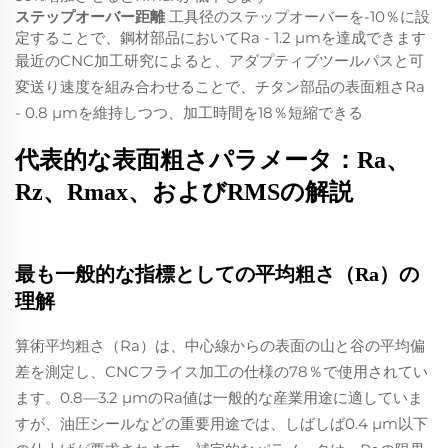
ステップオーバー距離
工具径のステップオーバーを‐10％に設
定することで、鋼材部品においてRa ‐ 1.2 µmを達成できます
最近のCNC加工研究によると、アダプティブツールパスと可
変送り速度を組み合わせることで、チタン部品の表面粗さRa
‐ 0.8 µmを維持しつつ、加工時間を18％短縮できる
代表的な表面粗さパラメータ：Ra、
Rz、Rmax、およびRMSの解説
最も一般的な指標としての平均粗さ（Ra）の
理解
算術平均粗さ（Ra）は、中心線からの表面の山と谷の平均偏
差を測定し、CNCフライス加工の仕様の78％で使用されてい
ます。0.8—3.2 µmのRa値は一般的な産業用途に適していま
すが、油圧シールなどの重要用途では、しばしば0.4 µm以下