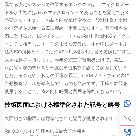
異なる測定システムで作業するエンジニアは、1マイクロメー
トルが実際には39.37マイクロインチであることを覚えておく
必要があります。この基本的な単位変換は、設計仕様と実際
の測定値を比較する際に極めて重要になります。表面粗さを
例に挙げると、1.6マイクロメートルのRa仕様は約63マイクロ
インチに相当します。このような差異は、生産中にメートル
法のISO規格とインチ法のASME規格を切り替える際に非常に
大きな意味を持ちます。昨年の航空宇宙業界だけで、発生し
た品質問題の約12％が単純な単位換算の誤りに起因していま
した。そのため、多くの工場が最近、CAMソフトウェア内に
自動換算ツールを導入しているのも当然です。正確な数値を
使用することで、将来的に時間と費用を節約できるのです。
技術図面における標準化された記号と略号
表面粗さの指示には標準化された記号が使用されます：
Ra 0.8 (√¾)：許容される最大平均粗さ