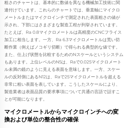
粗さのチャートは、基本的に数値を異なる機械加工技術に関
連付けています。これらのチャートでは、垂直軸にマイクロ
メートルまたはマイクロインチで測定された表面粗さの値が
示され、下部にはさまざまな製造工程が列挙されています。
たとえば、Ra 0.8マイクロメートルは高精度のCNCフライス
加工に相当します。一方、Ra 6.3マイクロメートルは荒い切
断作業（例えばノコギリ切断）で得られる典型的な値です。
また、仕上げ状態を比較するためのNスケールというシステム
もあります。上位レベルのN5は、Raで0.025マイクロメート
ル未満の鏡のように見える表面を意味します。一方、スケー
ルの反対側にあるN12は、Raで25マイクロメートルを超える
非常に粗い表面を表しています。こうしたスケールにより、
製造業者は表面品質の要求事項について共通の言語で話すこ
とが可能になります。
マイクロメートルからマイクロインチへの変
換および単位の整合性の確保