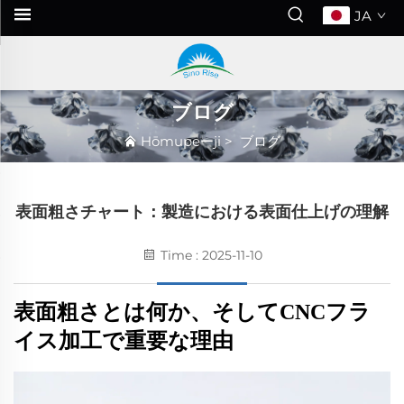
JA
ブログ
Hōmupeーji
>
ブログ
表面粗さチャート：製造における表面仕上げの理解
Time : 2025-11-10
表面粗さとは何か、そしてCNCフラ
イス加工で重要な理由