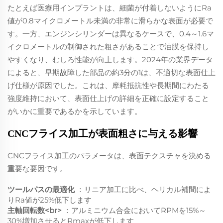
たとえば医療用インプラントは、細菌が付着しないようにRa
値が0.8マイクロメートル未満の非常に滑らかな表面が必要で
す。一方、エンジンシリンダーは異なるケースで、0.4～1.6マ
イクロメートルの制御された粗さがあることで油膜を保持し
やすくなり、むしろ性能が向上します。2024年の業界データ
によると、早期故障した部品の約3分の1は、不適切な表面仕上
げ仕様が原因でした。これは、摩耗抵抗性や長期間にわたる
強度維持において、表面仕上げの詳細を正確に設定すること
がいかに重要であるかを示しています。
CNCフライス加工が表面粗さに与える影響
CNCフライス加工のパラメータは、表面テクスチャを決める
重要な要因です。
ツールパスの最適化
：リニア加工に比べ、ヘリカル補間によ
りRa値が25%低下します
主軸回転数<br>
：アルミニウム合金においてRPMを15%～
30%増加させるとRmaxが低下します