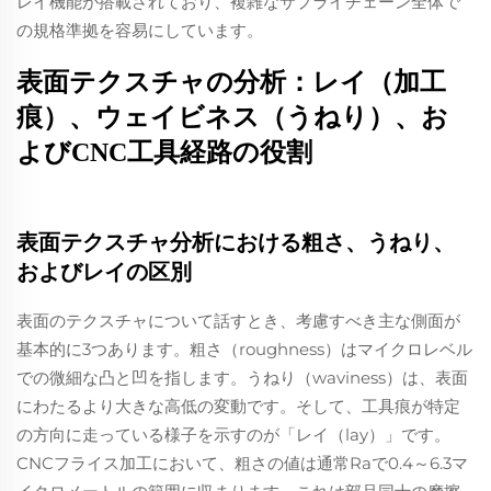
レイ機能が搭載されており、複雑なサプライチェーン全体で
の規格準拠を容易にしています。
表面テクスチャの分析：レイ（加工
痕）、ウェイビネス（うねり）、お
よびCNC工具経路の役割
表面テクスチャ分析における粗さ、うねり、
およびレイの区別
表面のテクスチャについて話すとき、考慮すべき主な側面が
基本的に3つあります。粗さ（roughness）はマイクロレベル
での微細な凸と凹を指します。うねり（waviness）は、表面
にわたるより大きな高低の変動です。そして、工具痕が特定
の方向に走っている様子を示すのが「レイ（lay）」です。
CNCフライス加工において、粗さの値は通常Raで0.4～6.3マ