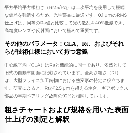
平方平均平方根粗さ（RMS/Rq）は二次平均を使用して極端
な偏差を強調するため、光学部品に最適です。0.1 µmのRMS
仕上げは、同等のRa値と比較して光の散乱を40%低減でき、
高精度レンズや反射面において極めて重要です。
その他のパラメータ：CLA、Rt、およびそれ
らが技術仕様において持つ意義
中心線平均（CLA）はRaと機能的に同一であり、依然として
旧式の自動車図面に記載されています。全高さ粗さ（Rt）
は、大型フライス加工鋳物における熱変形の特定に役立ちま
す。研究によると、Rtが12.5 µmを超える場合、ギアボックス
部品の早期ベアリング故障の92%と相関しています。
粗さチャートおよび規格を用いた表面
仕上げの測定と解釈