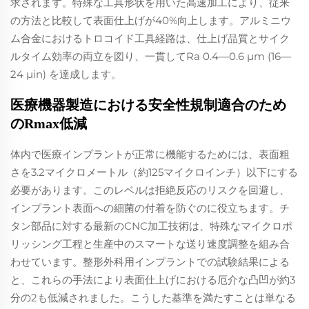
求されます。特殊な工具形状を用いた高速加工により、従来
の方法と比較して表面仕上げが40%向上します。アルミニウ
ム合金におけるトロコイド工具経路は、仕上げ品質とサイク
ルタイム効率の両立を図り、一貫してRa 0.4—0.6 µm (16—
24 µin) を達成します。
医療機器製造における安全性規制適合のため
のRmax低減
体内で医療インプラントが正常に機能するためには、表面粗
さを3.2マイクロメートル（約125マイクロインチ）以下にする
必要があります。このレベルは拒絶反応のリスクを回避し、
インプラント表面への細菌の付着を防ぐのに役立ちます。チ
タン部品に対する最新のCNC加工技術は、特殊なマイクロポ
リッシング工程と生産中のスマートな送り速度調整を組み合
わせています。整形外科用インプラントでの試験結果による
と、これらの手法により表面仕上げにおける厄介な凸凹が約3
分の2も低減されました。こうした基準を満たすことは単なる