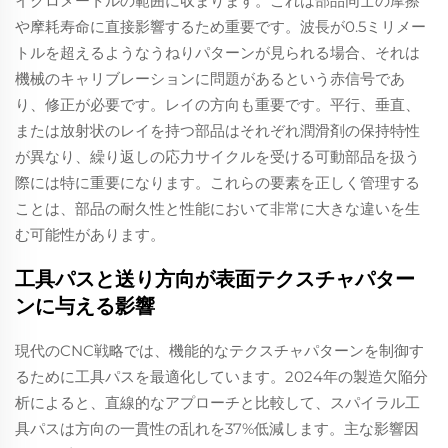
イクロメートルの範囲に収まります。これは部品同士の摩擦
や摩耗寿命に直接影響するため重要です。波長が0.5ミリメー
トルを超えるようなうねりパターンが見られる場合、それは
機械のキャリブレーションに問題があるという赤信号であ
り、修正が必要です。レイの方向も重要です。平行、垂直、
または放射状のレイを持つ部品はそれぞれ潤滑剤の保持特性
が異なり、繰り返しの応力サイクルを受ける可動部品を扱う
際には特に重要になります。これらの要素を正しく管理する
ことは、部品の耐久性と性能において非常に大きな違いを生
む可能性があります。
工具パスと送り方向が表面テクスチャパター
ンに与える影響
現代のCNC戦略では、機能的なテクスチャパターンを制御す
るために工具パスを最適化しています。2024年の製造欠陥分
析によると、直線的なアプローチと比較して、スパイラル工
具パスは方向の一貫性の乱れを37%低減します。主な影響因