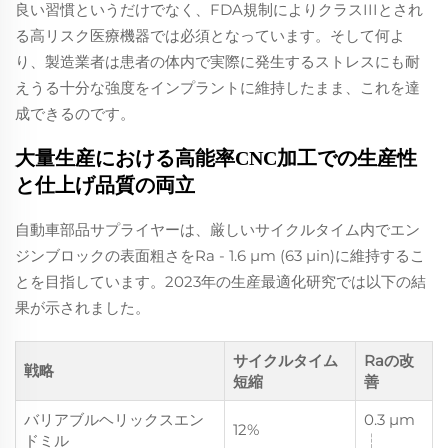
良い習慣というだけでなく、FDA規制によりクラスIIIとされ
る高リスク医療機器では必須となっています。そして何よ
り、製造業者は患者の体内で実際に発生するストレスにも耐
えうる十分な強度をインプラントに維持したまま、これを達
成できるのです。
大量生産における高能率CNC加工での生産性
と仕上げ品質の両立
自動車部品サプライヤーは、厳しいサイクルタイム内でエン
ジンブロックの表面粗さをRa ‐ 1.6 µm (63 µin)に維持するこ
とを目指しています。2023年の生産最適化研究では以下の結
果が示されました。
サイクルタイム
Raの改
戦略
短縮
善
バリアブルヘリックスエン
0.3 µm
12%
ドミル
┆