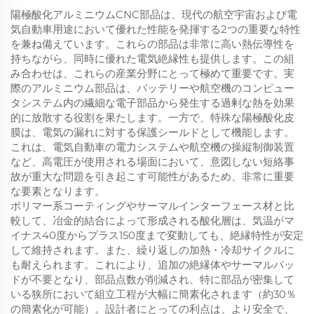
陽極酸化アルミニウムCNC部品は、現代の航空宇宙および電
気自動車用途において優れた性能を発揮する2つの重要な特性
を兼ね備えています。これらの部品は非常に高い熱伝導性を
持ちながら、同時に優れた電気絶縁性も提供します。この組
み合わせは、これらの産業分野にとって極めて重要です。実
際のアルミニウム部品は、バッテリーや航空機のコンピュー
タシステム内の繊細な電子部品から発生する過剰な熱を効果
的に放散する役割を果たします。一方で、特殊な陽極酸化皮
膜は、電気の漏れに対する保護シールドとして機能します。
これは、電気自動車の電力システムや航空機の操縦制御装置
など、高電圧が使用される場面において、意図しない短絡事
故が重大な問題を引き起こす可能性があるため、非常に重要
な要素となります。
ポリマー系コーティングやサーマルインターフェース材と比
較して、冶金的結合によって形成される酸化層は、気温がマ
イナス40度からプラス150度まで変動しても、絶縁特性が安定
して維持されます。また、繰り返しの加熱・冷却サイクルに
も耐えられます。これにより、追加の絶縁体やサーマルパッ
ドが不要となり、部品点数が削減され、特に部品が密集して
いる狭所において組立工程が大幅に簡素化されます（約30％
の簡素化が可能）。設計者にとっての利点は、より安全で、