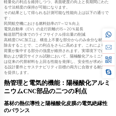
軽量化の利点を維持しつつ、表面硬度の向上と長期間にわた
る寸法精度の保持が可能になります。
その結果として得られる計測可能な性能向上は以下の通りで
す：
民間航空機における燃料効率の7～12％向上
電気自動車（EV）の走行距離の15～20％延長
輸送部門全体でのライフサイクル排出量の削減
高精度CNC加工は、構造上不要な部分からのみ余分な材料を
除去することで、この利点をさらに高めます。これにより、
荷重が集中する部分の強度が維持されます。実環境下での振
動および疲労サイクル試験において、陽極酸化アルミニウム
は従来の代替材料を上回る性能を発揮し、安全性が求められ
る設計要件とサステナビリティ目標の両方に合致する耐久性
を提供します。
熱管理と電気的機能：陽極酸化アルミ
ニウムCNC部品の二つの利点
基材の熱伝導性と陽極酸化皮膜の電気絶縁性
のバランス