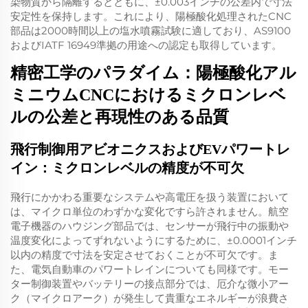
染物質から隔離するとともに、±0.003インチの公差内で寸法
安定性を保持します。これにより、陽極酸化処理されたCNC
部品は2000時間以上の塩水噴霧試験に適しており、AS9100
およびIATF 16949準拠の用途への認定も取得しています。
精密工学のパラダイム：陽極酸化アル
ミニウムCNCにおけるミクロンレベ
ルの公差と再現性のある品質
飛行制御用アビオニクスおよびEVパワートレ
イン：ミクロンレベルの精度が不可欠
飛行にかかわる重要なシステムや高電圧を扱う装置において
は、マイクロ単位のわずかな変化ですら許されません。航空
電子機器のハウジング部品では、センサーが飛行中の振動や
温度変化によってずれないようにするために、±0.0001インチ
以内の精度で寸法を安定させておくことが不可欠です。ま
た、電気自動車のパワートレインについても同様です。モー
ター制御装置やバッテリーの接点部分では、厄介な微小アー
ク（マイクロアーク）が発生して貴重なエネルギーが浪費さ