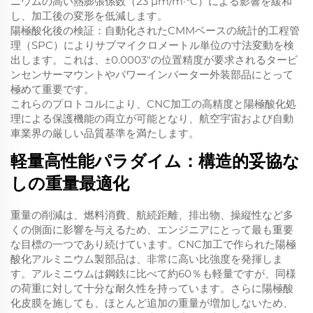
ニウムの高い熱膨張係数（23 µm/m·°C）による影響を緩和
し、加工後の変形を低減します。
陽極酸化後の検証：自動化されたCMMベースの統計的工程管
理（SPC）によりサブマイクロメートル単位の寸法変動を検
出します。これは、±0.0003"の位置精度が要求されるタービ
ンセンサーマウントやパワーインバーター外装部品にとって
極めて重要です。
これらのプロトコルにより、CNC加工の高精度と陽極酸化処
理による保護機能の両立が可能となり、航空宇宙および自動
車業界の厳しい品質基準を満たします。
軽量高性能パラダイム：構造的妥協な
しの重量最適化
重量の削減は、燃料消費、航続距離、排出物、操縦性など多
くの側面に影響を与えるため、エンジニアにとって最も重要
な目標の一つであり続けています。CNC加工で作られた陽極
酸化アルミニウム製部品は、非常に高い比強度を発揮しま
す。アルミニウムは鋼鉄に比べて約60％も軽量ですが、同様
の荷重に対して十分な耐久性を持っています。さらに陽極酸
化皮膜を施しても、ほとんど追加の重量が増加しないため、