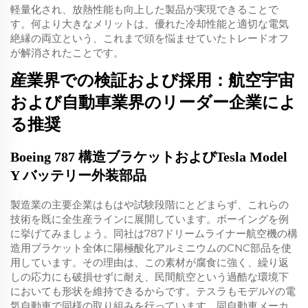
軽量化され、放熱性能も向上した製品が実現できることで
す。何より大きなメリットは、優れた冷却性能と適切な電気
絶縁の両立という、これまで頭を悩ませていたトレードオフ
が解消されたことです。
産業界での検証および採用：航空宇宙
および自動車業界のリーダー企業によ
る推奨
Boeing 787 構造ブラケットおよびTesla Model
Y バッテリー外装部品
製造業の主要企業はもはや試験段階にとどまらず、これらの
技術を既に全生産ラインに展開しています。ボーイングを例
に挙げてみましょう。同社は787ドリームライナー航空機の構
造用ブラケット全体に陽極酸化アルミニウムのCNC部品を使
用しています。その理由は、この素材が腐食に強く、繰り返
しの応力にも破損せずに耐え、民間航空という過酷な環境下
においても形状を維持できるからです。テスラもモデルYの電
気自動車で同様の取り組みを行っています。同自動車メーカ