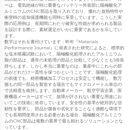
ーは、電気絶縁が特に重要なバッテリー外装部に陽極酸化ア
ルミニウムのCNC部品を取り入れており、優れた放熱特性や
衝突時の追加保護機能も同時に享受しています。こうした実
際の応用例は、長期間にわたり確実な性能が求められる製品
を設計する際に、素材選定がいかに重要であるかを示してい
ます。
数字はそれを裏付けています：昨年『Materials
Performance Journal』に発表された研究によると、標準的
な塩水噴霧試験において、陽極酸化処理されたアルミニウム
製の部品は、通常の未処理の部品と比較して少なくとも5倍長
持ちします。しかし本当に重要なのは、量産中にこれらの部
品がどれだけ一貫性を保つかということです。陽極酸化処理
の前後でも、精密機械加工プロセスは安定して機能し、数万
個もの同一部品を製造する場合でもマイクロメートル単位の
寸法精度を維持します。自動車メーカー、航空宇宙企業、医
療機器メーカーはすべて、故障が許されない重要な用途にお
いてこの技術に依存しています。安全性の基準が絶対的な信
頼性を要求し、部品が腐食や劣化することなく過酷な環境下
でも長期間使用される必要がある場合、陽極酸化アルミニウ
ムのCNC部品は複数の業界で最も頼れるソリューションとな
っています。