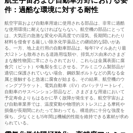
航空宇宙および自動車分野における要
件：過酷な環境に対する耐性
航空宇宙および自動車用途に使用される部品は、非常に過酷
な使用環境に耐えなければならない。航空機の部品にとって
は、大気圧の急激な変化や高高度での湿気、長期間にわたり
材料を侵食する厳しい除氷化学薬品との継続的な闘いがあ
る。一方、地上走行用の自動車部品は、毎年1マイルあたり最
大1.2トンも散布される道路用塩類や、排気ガス由来のさまざ
まな酸性物質に常にさらされており、これらは金属表面に腐
食穴（ピット）や亀裂を生じさせる。アルミニウム製部品が
適切に保護されていない場合、鋼鉄製ボルトなどの異なる金
属と接触すると急速に腐食が始まる。その結果、航空機のウ
ィングブラケット、電気自動車（EV）のバッテリートレイ、
自動車のサスペンション部品など、さまざまな用途において
予定寿命よりもはるかに早く故障が発生する。航空宇宙およ
び自動車業界では、温度変動や物理的ストレスによる摩耗や
損傷が長期間にわたって加わっても、構造的に十分な強度を
保ち、少なくとも15年間は機械的性能を維持できる素材が求め
られている。