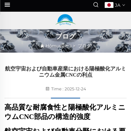
JA
ブログ
Hōmupeーji
>
ブログ
航空宇宙および自動車産業における陽極酸化アルミ
ニウム金属CNCの利点
Time : 2025-12-24
高品質な耐腐食性と陽極酸化アルミニ
ウムCNC部品の構造的強度