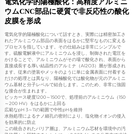
電気化学的陽極酸化：高精度アルミニ
ウムCNC部品に硬質で非反応性の酸化
皮膜を形成
電気化学的陽極酸化について話すとき、実際には精密加工さ
れたアルミニウム部品の表面をはるかに堅牢なものに変える
プロセスを指しています。その仕組みは非常にシンプルで
す。硫酸電解液中にアルミニウムを浸し、制御された電圧を
かけることで、アルミニウムがその場で酸化され、表面から
直接成長する厚い結晶性のアルミナ（Al2O3）層が形成され
ます。従来の塗装やメッキのように単に金属表面に付着する
だけの処理とは異なり、陽極酸化では酸化物が元のアルミニ
ウム基材と分子レベルで結合します。このため、非常に強固
な接合が生まれます。
ビッカース硬度1200～1500で、処理前のアルミニウム（150
～200 HV）をはるかに上回る
広範なpH 3～11の範囲で中性pHを維持
水熱処理によるナノ細孔の密封により、塩化物イオンの侵入
を効果的に防止
この統合されたバリア層は、アルミニウム芯材を環境中の汚