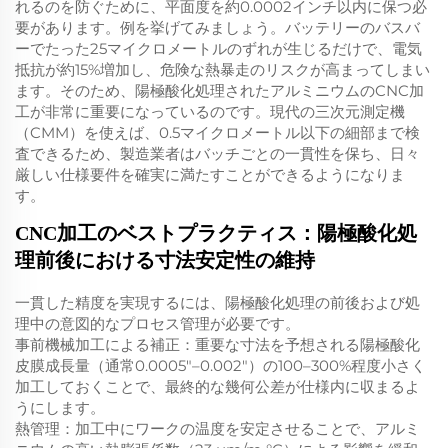
れるのを防ぐために、平面度を約0.0002インチ以内に保つ必
要があります。例を挙げてみましょう。バッテリーのバスバ
ーでたった25マイクロメートルのずれが生じるだけで、電気
抵抗が約15%増加し、危険な熱暴走のリスクが高まってしまい
ます。そのため、陽極酸化処理されたアルミニウムのCNC加
工が非常に重要になっているのです。現代の三次元測定機
（CMM）を使えば、0.5マイクロメートル以下の細部まで検
査できるため、製造業者はバッチごとの一貫性を保ち、日々
厳しい仕様要件を確実に満たすことができるようになりま
す。
CNC加工のベストプラクティス：陽極酸化処
理前後における寸法安定性の維持
一貫した精度を実現するには、陽極酸化処理の前後および処
理中の意図的なプロセス管理が必要です。
事前機械加工による補正：重要な寸法を予想される陽極酸化
皮膜成長量（通常0.0005"–0.002"）の100–300%程度小さく
加工しておくことで、最終的な幾何公差が仕様内に収まるよ
うにします。
熱管理：加工中にワークの温度を安定させることで、アルミ