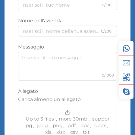
0/100
Nome dell'azienda
0/200
Messaggio
0/1000
Allegato
Carica almeno un allegato
Up to 3 files，more 30mb，suppor
jpg、jpeg、png、pdf、doc、docx、
xls、xlsx、csv、txt