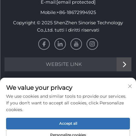
E-mail:
[email protected]
Mobile:
+86-18672994925
Copyright © 2025 ShenZhen Sinorise Technology
Co.,Ltd. tutti i diritti riservati
WEBSITE LINK
INFORMATION
We value your privacy
We use cookies and similar tools to provide our services.
Iscriviti per ricevere la nostra newsletter settimanale
If you don't want to accept all cookies, click Personalize
cookies.
Accept all
Invia
Personalize cookies