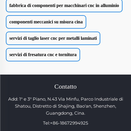
fabbrica di componenti per macchinari cnc in alluminio
componenti meccanici su misura cina
servizi di taglio laser cnc per metalli laminati
servizi di fresatura cnc e tornitura
Contatto
Add: 1° e 3° Piano, N.43 Via Minfu, Parco Industriale di
Shatou, Distretto di Shajing, Bao'an, Shenzhen,
Guangdong, Cina.
Tel:
+86-18672994925