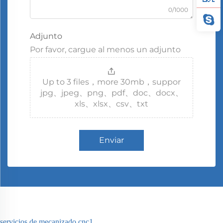
0/1000
Adjunto
Por favor, cargue al menos un adjunto
Up to 3 files，more 30mb，suppor
jpg、jpeg、png、pdf、doc、docx、
xls、xlsx、csv、txt
Enviar
servicios de mecanizado cnc1