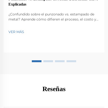
Explicadas
¿Confundido sobre el punzonado vs. estampado de
metal? Aprende cómo difieren el proceso, el costo y
la complejidad del diseño, y cuál elegir para
producción de alto volumen. Obtén ahora
VER MÁS
información experta.
Reseñas