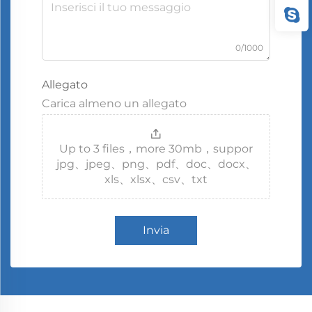
0/1000
Allegato
Carica almeno un allegato
Up to 3 files，more 30mb，suppor
jpg、jpeg、png、pdf、doc、docx、
xls、xlsx、csv、txt
Invia