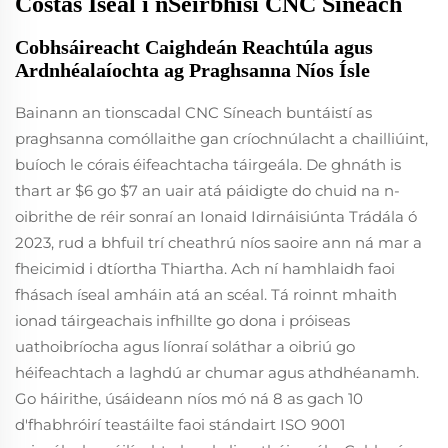
Costas Íseal i nSeirbhísí CNC Síneach
Cobhsáireacht Caighdeán Reachtúla agus
Ardnhéalaíochta ag Praghsanna Níos Ísle
Bainann an tionscadal CNC Síneach buntáistí as
praghsanna comóllaithe gan críochnúlacht a chailliúint,
buíoch le córais éifeachtacha táirgeála. De ghnáth is
thart ar $6 go $7 an uair atá páidigte do chuid na n-
oibrithe de réir sonraí an Ionaid Idirnáisiúnta Trádála ó
2023, rud a bhfuil trí cheathrú níos saoire ann ná mar a
fheicimid i dtíortha Thiartha. Ach ní hamhlaidh faoi
fhásach íseal amháin atá an scéal. Tá roinnt mhaith
ionad táirgeachais infhillte go dona i próiseas
uathoibríocha agus líonraí soláthar a oibriú go
héifeachtach a laghdú ar chumar agus athdhéanamh.
Go háirithe, úsáideann níos mó ná 8 as gach 10
d'fhabhróirí teastáilte faoi stándairt ISO 9001