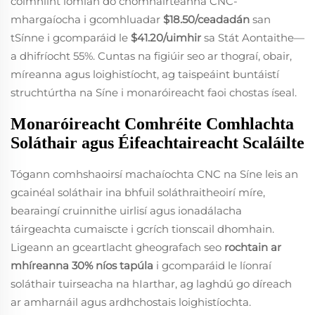
coimhlint iomlán do chomhairteanna CNC-
mhargaíocha i gcomhluadar
$18.50/ceadadán
san
tSínne i gcomparáid le
$41.20/uimhir
sa Stát Aontaithe—
a dhifríocht 55%. Cuntas na figiúir seo ar thograí, obair,
míreanna agus loighistíocht, ag taispeáint buntáistí
struchtúrtha na Síne i monaróireacht faoi chostas íseal.
Monaróireacht Comhréite Comhlachta
Soláthair agus Éifeachtaireacht Scaláilte
Tógann comhshaoirsí machaíochta CNC na Síne leis an
gcainéal soláthair ina bhfuil soláthraitheoirí míre,
bearaingí cruinnithe uirlisí agus ionadálacha
táirgeachta cumaiscte i gcrích tionscail dhomhain.
Ligeann an gceartlacht gheografach seo
rochtain ar
mhíreanna 30% níos tapúla
i gcomparáid le líonraí
soláthair tuirseacha na hIarthar, ag laghdú go díreach
ar amharnáil agus ardhchostais loighistíochta.