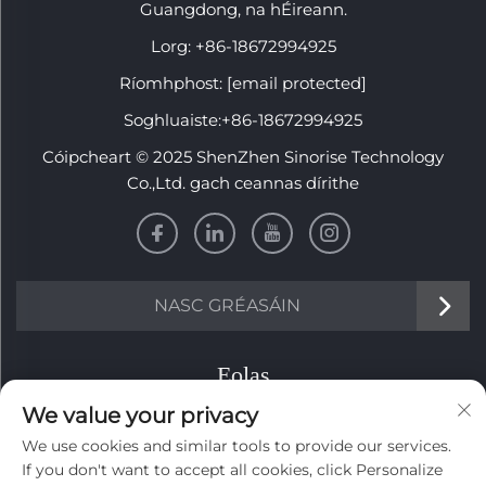
Guangdong, na hÉireann.
Lorg:
+86-18672994925
Ríomhphost:
[email protected]
Soghluaiste:
+86-18672994925
Cóipcheart © 2025 ShenZhen Sinorise Technology
Co.,Ltd. gach ceannas dírithe
NASC GRÉASÁIN
Eolas
We value your privacy
Síní leat le bheith ar liosta le haghaidh ár nuachtslánú
We use cookies and similar tools to provide our services.
seachtúil
If you don't want to accept all cookies, click Personalize