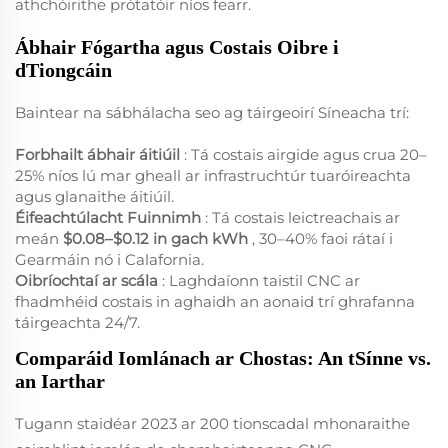
athchóirithe prótatóir níos fearr.
Ábhair Fógartha agus Costais Oibre i
dTiongcáin
Baintear na sábhálacha seo ag táirgeoirí Síneacha trí:
Forbhailt ábhair áitiúil
: Tá costais airgide agus crua 20–
25% níos lú mar gheall ar infrastruchtúr tuaróireachta
agus glanaithe áitiúil.
Éifeachtúlacht Fuinnimh
: Tá costais leictreachais ar
meán
$0.08–$0.12 in gach kWh
, 30–40% faoi rátaí i
Gearmáin nó i Calafornia.
Oibríochtaí ar scála
: Laghdaíonn taistil CNC ar
fhadmhéid costais in aghaidh an aonaid trí ghrafanna
táirgeachta 24/7.
Comparáid Iomlánach ar Chostas: An tSínne vs.
an Iarthar
Tugann staidéar 2023 ar 200 tionscadal mhonaraithe