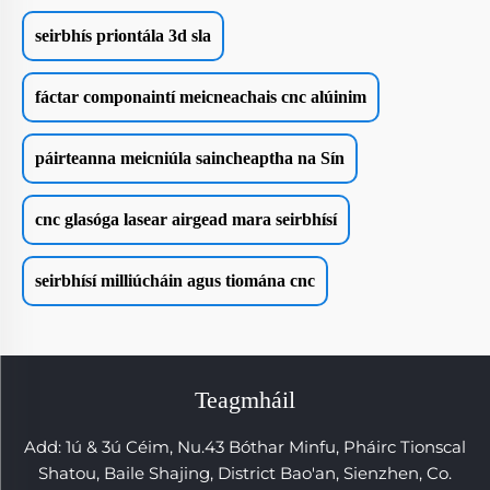
seirbhís priontála 3d sla
fáctar componaintí meicneachais cnc alúinim
páirteanna meicniúla saincheaptha na Sín
cnc glasóga lasear airgead mara seirbhísí
seirbhísí milliúcháin agus tiomána cnc
Teagmháil
Add: 1ú & 3ú Céim, Nu.43 Bóthar Minfu, Pháirc Tionscal
Shatou, Baile Shajing, District Bao'an, Sienzhen, Co.