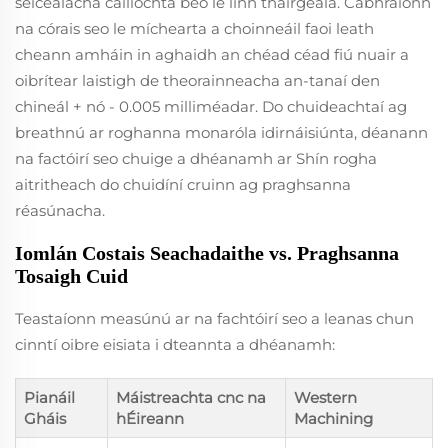
seiceálacha cáilíochta beo le linn tháirgeála. Cabhraíonn
na córais seo le míchearta a choinneáil faoi leath
cheann amháin in aghaidh an chéad céad fiú nuair a
oibrítear laistigh de theorainneacha an-tanaí den
chineál + nó - 0.005 milliméadar. Do chuideachtaí ag
breathnú ar roghanna monaróla idirnáisiúnta, déanann
na factóirí seo chuige a dhéanamh ar Shín rogha
aitritheach do chuidíní cruinn ag praghsanna
réasúnacha.
Iomlán Costais Seachadaithe vs. Praghsanna
Tosaigh Cuid
Teastaíonn measúnú ar na fachtóirí seo a leanas chun
cinntí oibre eisiata i dteannta a dhéanamh:
Pianáil
Máistreachta cnc na
Western
Gháis
hÉireann
Machining