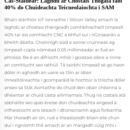
Cás-Staidéar: Laghdú ar Chostais Thógála faoi
40% do Chuideachta Teicneolaíochta i SAM
Bhain stárthóir IoT lonnaithe i Silicon Valley amach le
laghdú ar chostais tháirgeadh comhbhrachaill timpeall
40% tar éis comhlacht CNC a bhfuil suí i nGinsearán a
bheith ábalta. Choinnigh siad a sonraí cruinneas ag
timpeall cúpla nóiméad 0.05 milliméadar ar fud an
phróisis. Ba é an difríocht mhór i gcostais oibre a rinne
an comhlucht seo rathúil. Tá tairbhí timpeall sé go haon
dólar in aghaidh an uaire sa tSín ar obair
innealtóireachta i gcomparáid le hochtúr is tríocha dólar
anseo sa Stát Aontaithe do chuid den obair chéanna a
dhéantar ar chuid casta ailimiamais. Thug na costais atá
sábháilte seo spás breise don chuideachta airgead a
infheistíocht arís isteach i dtionscnamh agus forbartha.
Mar thoradh air sin, rud a theastaíodh bliain eile chun
dul i ngníomh thit amach ar an margadh cúig mhí i