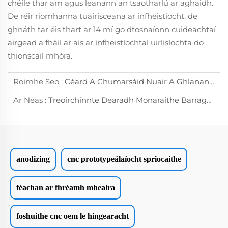
chéile thar am agus leanann an tsaotharlú ar aghaidh.
De réir ríomhanna tuairisceana ar infheistíocht, de
ghnáth tar éis thart ar 14 mí go dtosnaíonn cuideachtaí
airgead a fháil ar ais ar infheistíochtaí uirlisíochta do
thionscail mhóra.
Roimhe Seo :
Céard A Chumarsáid Nuair A Ghlanann Cuidithe Meitealacha CNC
Ar Neas :
Treoirchínnte Dearadh Monaraithe Barragha: Treoirlámh Cuimsitheach
anodizing
cnc prototypeálaíocht spriocaithe
féachan ar fhréamh mhealra
foshuithe cnc oem le hingearacht