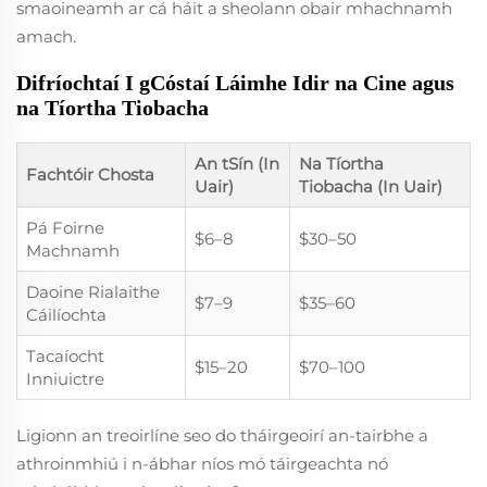
smaoineamh ar cá háit a sheolann obair mhachnamh
amach.
Difríochtaí I gCóstaí Láimhe Idir na Cine agus
na Tíortha Tiobacha
An tSín (In
Na Tíortha
Fachtóir Chosta
Uair)
Tiobacha (In Uair)
Pá Foirne
$6–8
$30–50
Machnamh
Daoine Rialaithe
$7–9
$35–60
Cáilíochta
Tacaíocht
$15–20
$70–100
Inniuictre
Ligionn an treoirlíne seo do tháirgeoirí an-tairbhe a
athroinmhiú i n-ábhar níos mó táirgeachta nó