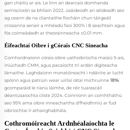
gan cháilíú ar ais. Le linn an dearcais domhanda
semisciorán sa bhliain 2022, úsáideodh an séideadh seo
ag ceann de na cliantaithe fíocháin chun táirgeáil
criosanna senair a mhéadú faoi 300% i 8 seachtain agus
fós coimeádadh ar theorainneacha ±0.01 mm.
Éifeachtaí Oibre i gCórais CNC Síneacha
Comhordnaíonn córais oibre uathoibríocha maisiú 5-ais,
iniúchadh CMM, agus pacaíocht trí ardán digiteacha
lárnaithe. Laghdaíonn monatóireacht i ndáiríre ar lucht
spóinn agus patrúin wear uirlisí rátaí míchruinne
18%
i
gcomparáid le rianú láimhe, de réir tuarascáil
déantúsaíochta cliste 2024. Coinníonn an comhtháthú
seo 95% ama oibre inneachartha d'fheidhmiú ar fud
oibríochtaí il-athairghabhála.
Cothromóireacht Ardnhéalaíochta le