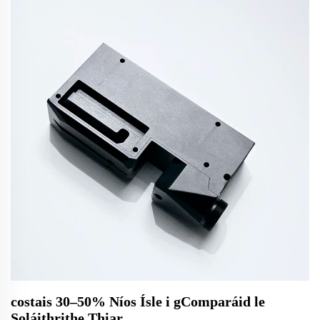
costais 30–50% Níos Ísle i gComparáid le
Soláithrithe Thiar