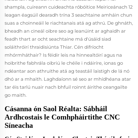
shampla, cuireann cuideachta róbóitice Meiriceánach 12
leagan éagsúil dearadh trína 3 seachtaine amháin chun
suas a choinneáil le riachtanais atá ag athrú. De ghnáth,
bheadh an cineál oibre seo ag leanúint ar aghaidh ar
feadh thart ar ocht seachtaine má d'úsáid siad
soláithróirí thraidisiúnta Thiar. Cén difríocht
mhórmháthair? Is féidir leis na hinnealtóirí agus na
hoibrithe fabhrála oibriú le chéile i ndáiríre, ionas go
ndéantar aon athruithe atá ag teastáil laistigh de lá nó
dhó ar a mhaith. Laghdaíonn sé seo ar mhídhéana atar
tar éis tarlú nuair nach bhfuil roinnt áirithe ceangailte
go maith.
Cásanna ón Saol Réalta: Sábháil
Ardhcostais le Comhpháirtithe CNC
Síneacha