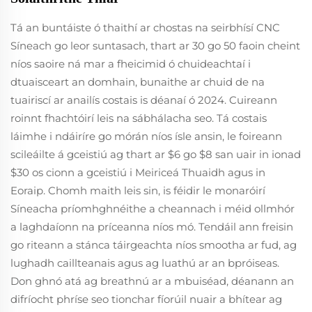
Tá an buntáiste ó thaithí ar chostas na seirbhísí CNC
Síneach go leor suntasach, thart ar 30 go 50 faoin cheint
níos saoire ná mar a fheicimid ó chuideachtaí i
dtuaisceart an domhain, bunaithe ar chuid de na
tuairiscí ar anailís costais is déanaí ó 2024. Cuireann
roinnt fhachtóirí leis na sábhálacha seo. Tá costais
láimhe i ndáiríre go mórán níos ísle ansin, le foireann
scileáilte á gceistiú ag thart ar $6 go $8 san uair in ionad
$30 os cionn a gceistiú i Meiriceá Thuaidh agus in
Eoraip. Chomh maith leis sin, is féidir le monaróirí
Síneacha príomhghnéithe a cheannach i méid ollmhór
a laghdaíonn na príceanna níos mó. Tendáil ann freisin
go riteann a stánca táirgeachta níos smootha ar fud, ag
lughadh caillteanais agus ag luathú ar an bpróiseas.
Don ghnó atá ag breathnú ar a mbuiséad, déanann an
difríocht phríse seo tionchar fíorúil nuair a bhítear ag