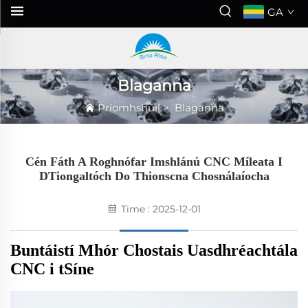
GA
Blaganna
Príomhshúil
>
Blaganna
Cén Fáth A Roghnófar Imshlánú CNC Míleata I
DTiongaltóch Do Thionscna Chosnálaíocha
Time : 2025-12-01
Buntáistí Mhór Chostais Uasdhréachtála
CNC i tSíne