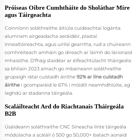
Próiseas Oibre Cumhtháite do Sholáthar Míre
agus Táirgeachta
Coinníonn soláthraithe áitiúla cuideachtaí logánta
alumnam airgeadacha aeráidéir, plastaí
innealtóireachta, agus uirlisí gearrtha, rud a chuireann
comhréiteach amháin go díreach ar láimh do lárionaid
mhaisithe. D'fhág staidéar ar éifeachtúlacht tháirgeála
sa bhliain 2023 amach go mbaineann soláthraithe
grúpaigh rátaí cuístadh áirithe
92% ar líne cuístadh
áirithe
i gcomparáid le 67% i móidilí neamhdhlúite, ag
laghdú ar stadanna táirgeála.
Scaláilteacht Ard do Riachtanais Tháirgeála
B2B
Úsáideann soláthraithe CNC Síneacha línte táirgeála
módúlacha a scáláil ó 500 go 50,000+ batach aonaid