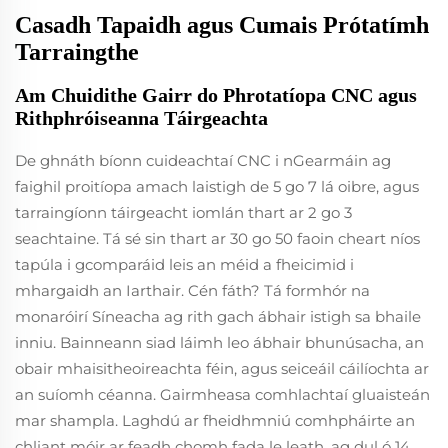
Casadh Tapaidh agus Cumais Prótatímh
Tarraingthe
Am Chuidithe Gairr do Phrotatíopa CNC agus
Rithphróiseanna Táirgeachta
De ghnáth bíonn cuideachtaí CNC i nGearmáin ag
faighil proitíopa amach laistigh de 5 go 7 lá oibre, agus
tarraingíonn táirgeacht iomlán thart ar 2 go 3
seachtaine. Tá sé sin thart ar 30 go 50 faoin cheart níos
tapúla i gcomparáid leis an méid a fheicimid i
mhargaidh an Iarthair. Cén fáth? Tá formhór na
monaróirí Síneacha ag rith gach ábhair istigh sa bhaile
inniu. Bainneann siad láimh leo ábhair bhunúsacha, an
obair mhaisitheoireachta féin, agus seiceáil cáilíochta ar
an suíomh céanna. Gairmheasa comhlachtaí gluaisteán
mar shampla. Laghdú ar fheidhmniú comhpháirte an
chliant móir ar feadh chomh fada le leath, ag dul ó 14