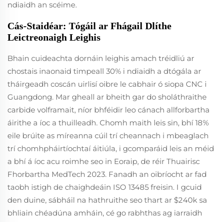
ndiaidh an scéime.
Cás-Staidéar: Tógáil ar Fhágail Dlíthe
Leictreonaigh Leighis
Bhain cuideachta dornáin leighis amach tréidliú ar
chostais inaonaid timpeall 30% i ndiaidh a dtógála ar
tháirgeadh coscán uirlisí oibre le cabhair ó siopa CNC i
Guangdong. Mar gheall ar bheith gar do sholáthraithe
carbide volframait, níor bhféidir leo cánach allforbartha
áirithe a íoc a thuilleadh. Chomh maith leis sin, bhí 18%
eile brúite as míreanna cúil trí cheannach i mbeaglach
trí chomhpháirtíochtaí áitiúla, i gcomparáid leis an méid
a bhí á íoc acu roimhe seo in Eoraip, de réir Thuairisc
Fhorbartha MedTech 2023. Fanadh an oibríocht ar fad
taobh istigh de chaighdeáin ISO 13485 freisin. I gcuid
den duine, sábháil na hathruithe seo thart ar $240k sa
bhliain chéadúna amháin, cé go rabhthas ag iarraidh