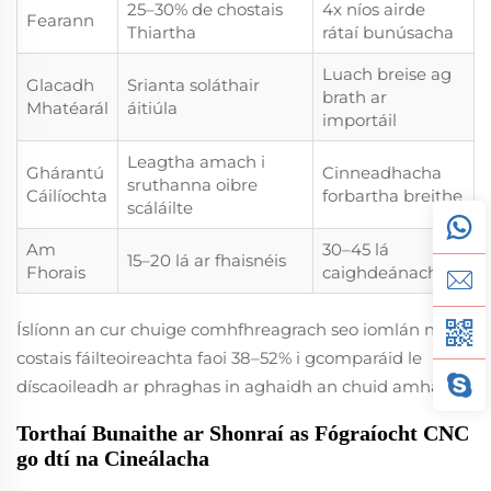
25–30% de chostais
4x níos airde
Fearann
Thiartha
rátaí bunúsacha
Luach breise ag
Glacadh
Srianta soláthair
brath ar
Mhatéarál
áitiúla
importáil
Leagtha amach i
Ghárantú
Cinneadhacha
sruthanna oibre
Cáilíochta
forbartha breithe
scáláilte
Am
30–45 lá
15–20 lá ar fhaisnéis
Fhorais
caighdeánach
Íslíonn an cur chuige comhfhreagrach seo iomlán na
costais fáilteoireachta faoi 38–52% i gcomparáid le
díscaoileadh ar phraghas in aghaidh an chuid amháin.
Torthaí Bunaithe ar Shonraí as Fógraíocht CNC
go dtí na Cineálacha