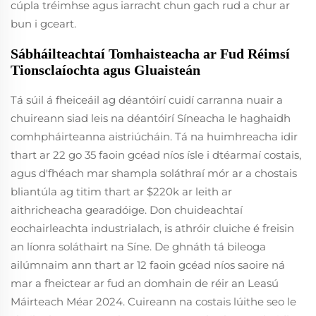
cúpla tréimhse agus iarracht chun gach rud a chur ar
bun i gceart.
Sábháilteachtaí Tomhaisteacha ar Fud Réimsí
Tionsclaíochta agus Gluaisteán
Tá súil á fheiceáil ag déantóirí cuidí carranna nuair a
chuireann siad leis na déantóirí Síneacha le haghaidh
comhpháirteanna aistriúcháin. Tá na huimhreacha idir
thart ar 22 go 35 faoin gcéad níos ísle i dtéarmaí costais,
agus d'fhéach mar shampla soláthraí mór ar a chostais
bliantúla ag titim thart ar $220k ar leith ar
aithricheacha gearadóige. Don chuideachtaí
eochairleachta industrialach, is athróir cluiche é freisin
an líonra soláthairt na Síne. De ghnáth tá bileoga
ailúmnaim ann thart ar 12 faoin gcéad níos saoire ná
mar a fheictear ar fud an domhain de réir an Leasú
Máirteach Méar 2024. Cuireann na costais lúithe seo le