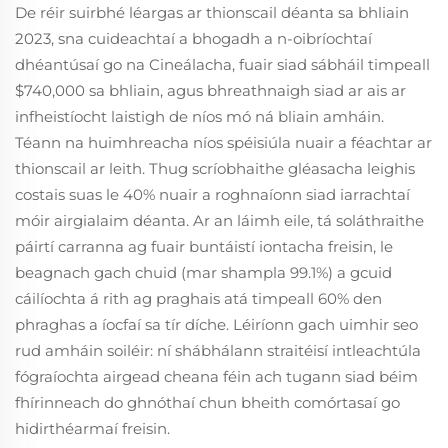
De réir suirbhé léargas ar thionscail déanta sa bhliain
2023, sna cuideachtaí a bhogadh a n-oibríochtaí
dhéantúsaí go na Cineálacha, fuair siad sábháil timpeall
$740,000 sa bhliain, agus bhreathnaigh siad ar ais ar
infheistíocht laistigh de níos mó ná bliain amháin.
Téann na huimhreacha níos spéisiúla nuair a féachtar ar
thionscail ar leith. Thug scríobhaithe gléasacha leighis
costais suas le 40% nuair a roghnaíonn siad iarrachtaí
móir airgialaim déanta. Ar an láimh eile, tá soláthraithe
páirtí carranna ag fuair buntáistí iontacha freisin, le
beagnach gach chuid (mar shampla 99.1%) a gcuid
cáilíochta á rith ag praghais atá timpeall 60% den
phraghas a íocfaí sa tír díche. Léiríonn gach uimhir seo
rud amháin soiléir: ní shábhálann straitéisí intleachtúla
fógraíochta airgead cheana féin ach tugann siad béim
fhírinneach do ghnóthaí chun bheith comórtasaí go
hidirthéarmaí freisin.