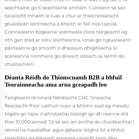
seachtaine go 6 seachtaine amháin. Cuireann sé seo
tacaíocht mhaith le luas a chur ar theicneolaíocht
gluaisteán leictreacha a bheith ar fáil níos tapúla.
Coinneálann bogearraí scéimeála cliste táirgeacht ag
rith gan stad ar iolrú sraitheanna, ionas go ngluaiseann
páirteanna go smooth ó dheasúin dhigiteacha ar
scáileanna ríomhaire go díreach isteach sa láimh do
chustaiméirí.
Déanta Réidh do Thionscnamh B2B a bhfuil
Teorainneacha ama arna gceapadh leo
Tairgteann lárionaid fabrálacha CNC Síneacha
fleacsacht fhíor-uathúil nuair a bhíonn siad ag méadú
tógála go tapa, ó phrotatóip tosaigh go dtí reanna atá
thar 10,000 aonad. Tá sé seo an-áirithe do chuideachtaí i
réimsí na haeáisféar agus gléasraí leighis áit a bhfuil
rialacháin ag éileamh amanna casaidh tapa. Mar