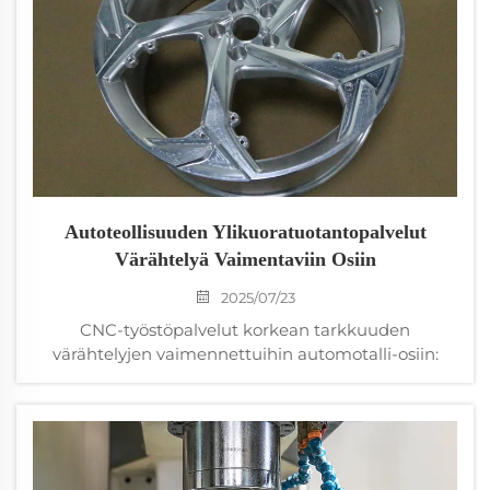
hapettumiselle ja riittämättömälle
kulumisvastukselle, mikä johtaa ennenaikaiseen
vikaantumiseen vaativissa sovelluksissa. Näillä
pinnoitusten virheillä on suuri merkitys valmistajille,
jotka pyrkivät toimittamaan luotettavia ja kestäviä
komponentteja.
Autoteollisuuden Ylikuoratuotantopalvelut
Värähtelyä Vaimentaviin Osiin
2025/07/23
CNC-työstöpalvelut korkean tarkkuuden
värähtelyjen vaimennettuihin automotalli-osiin:
insinööriratkaisut, jotka tuovat tuloksia. Kohtaako
yrityksesi jatkuvia melu-, värähtely- ja
kovuusongelmia (NVH) autojen komponenteissa,
joissa perinteiset vaimennusmenetelmät eivät riitä?