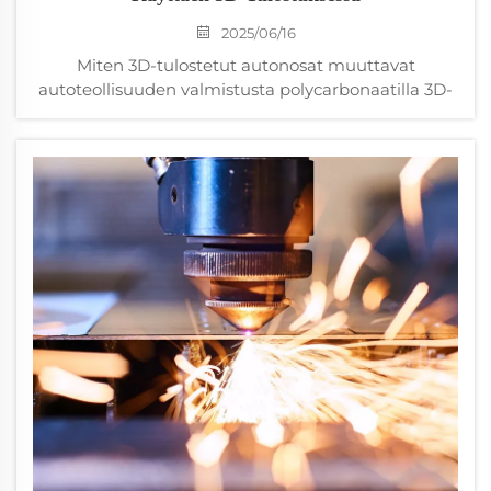
2025/06/16
Miten 3D-tulostetut autonosat muuttavat
autoteollisuuden valmistusta polycarbonaatilla 3D-
tulostuksella Autovalmistajat kohtaavat näinä
päivinä melkoisia muutoksia kiitos lisäävien
valmistustekniikoiden, erityisesti ajoneuvon 3D-
tulostettujen osien valmistamisen osalta...