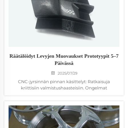
Räätälöidyt Levyjen Muovaukset Prototyypit 5–7
Päivässä
2025/07/29
CNC-jyrsinnän pinnan käsittelyt: Ratkaisuja
kriittisiin valmistushaasteisiin. Ongelmat
tarkkavalmistuksen pintalaatujen kanssa ovat
yleisiä. Valmistusinsinöörit kohtaavat usein pintaan
liittyviä vikoja, jotka voivat vaarantaa
komponenttien suorituskyvyn ja lisätä
tuotantokustannuksia. CNC-jyrsinnällä valmistetut
osat voivat olla alttiita työkaluviirroille,