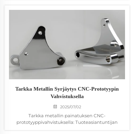
tarkkoja kuluttajatekniikan komponentteja suurissa
määrin laadun tai budjetin vaarantamatta?
Tarkka Metallin Syrjäytys CNC-Prototyypin
Vahvistuksella
2025/07/02
Tarkka metallin painatuksen CNC-
prototyyppivahvistuksella: Tuoteasiantuntijan
kattava opas Etsitkö luotettavaa kumppania tarkan