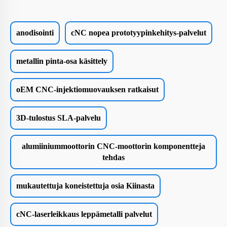
anodisointi
cNC nopea prototyypinkehitys-palvelut
metallin pinta-osa käsittely
oEM CNC-injektiomuovauksen ratkaisut
3D-tulostus SLA-palvelu
alumiiniummoottorin CNC-moottorin komponentteja
tehdas
mukautettuja koneistettuja osia Kiinasta
cNC-laserleikkaus leppämetalli palvelut