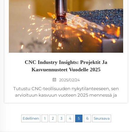
CNC Industry Insights: Projektit Ja
Kasvuennusteet Vuodelle 2025
2025/02/24
Tutustu CNC-teollisuuden nykytilanteeseen, sen
arvioituun kasvuun vuoteen 2025 mennessä ja
tulevaisuuden ennusteisiin. Opi, miksi CNC-koneet
ovat elintärkeitä sellaisille aloille kuin ilmailu,
autoteollisuus ja terveydenhuolto, ja paljasta
Edellinen
1
2
3
4
5
6
Seuraava
haasteet ja teknologiset edistysaskeleet, jotka
ohjaavat tätä dynaamista alaa.