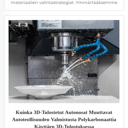
materiaalien valintastrategiat. Ymmärtääksemme
CNC-ruiskuvalukomponentteja nykyaikaisessa
valmistuksessa, ne edustavat kahden keskeisen
valmistusprosessin yhdistymistä, jotka voivat...
Kuinka 3D-Tulostetut Autonosat Muuttavat
Autoteollisuuden Valmistusta Polykarbonaattia
Käyttäen 3D-Tulostuksessa