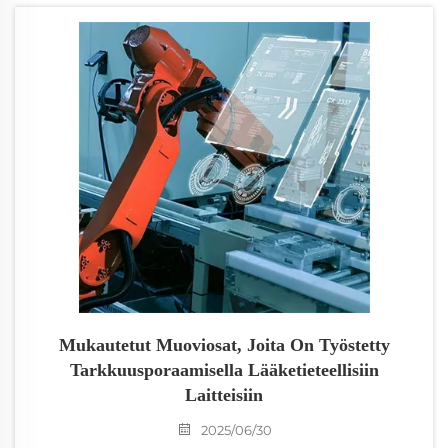
metallin painatuksen projektiisi? Olen arvioinut
valmistusratkaisuja yli kymmenen vuoden ajan, ja
tiedän kuinka valtavaa voi tuntua, kun yrität löytää
oikean tasapainon laadun, hinnan ja toimitusaikan
välillä. Tänään haluan jakaa rehellisen arvioni tarkan
metallin painatuksen ja CNC-
prototyyppivahvistuspalveluiden osalta, erityisesti
keskittymällä siihen, mitä tulisi todella etsiä
valittaessa valmistajaa.
Mukautetut Muoviosat, Joita On Työstetty
Tarkkuusporaamisella Lääketieteellisiin
Laitteisiin
2025/06/30