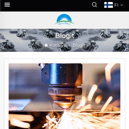
FI
Blogit
Kotisivu
>
Blogit