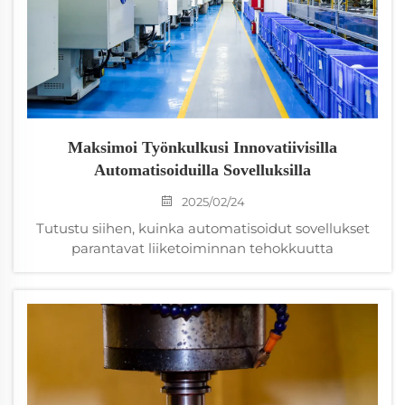
Maksimoi Työnkulkusi Innovatiivisilla
Automatisoiduilla Sovelluksilla
2025/02/24
Tutustu siihen, kuinka automatisoidut sovellukset
parantavat liiketoiminnan tehokkuutta
automatisoimalla tehtäviä, vähentämällä virheitä ja
optimoimalla työnkulkuja. Tutustu
huipputyökaluihin, kuten Zapier ja UiPath, jotka
auttavat lisäämään tuottavuutta ja innovaatioita.