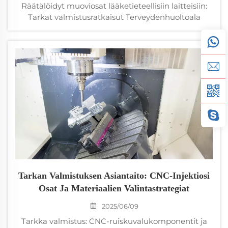
Räätälöidyt muoviosat lääketieteellisiin laitteisiin:
Tarkat valmistusratkaisut Terveydenhuoltoala
työntää koko ajan uusia teknologioita, mikä
tarkoittaa, että erikoisvalmistettujen muoviosien
kysyntä on lisääntynyt merkittävästi...
Tarkan Valmistuksen Asiantaito: CNC-Injektiosi
Osat Ja Materiaalien Valintastrategiat
2025/06/09
Tarkka valmistus: CNC-ruiskuvalukomponentit ja