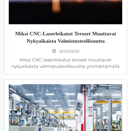
Miksi CNC-Laserleikatut Teroset Muuttavat
Nykyaikaista Valmistusteollisuutta
2025/06/23
Miksi CNC-laserleikatut teroset muuttavat
nykyaikaista valmistusteollisuutta: ymmärtämällä
valmistusalan vallankumousta tarkalla
leikkausteknologialla Teollisuuden maisema on
kohdannut merkittävän muutoksen CNC-
laserleikattujen terosien noustessa nykyaikaisen
valmistuksen keskeiseksi tekijäksi...