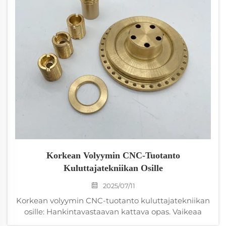
Korkean Volyymin CNC-Tuotanto
Kuluttajatekniikan Osille
2025/07/11
Korkean volyymin CNC-tuotanto kuluttajatekniikan
osille: Hankintavastaavan kattava opas. Vaikeaa
löytää luotettavia toimittajia, jotka toimittaisivat