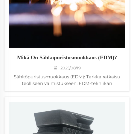
Mikä On Sähköpuristusmuokkaus (EDM)?
2025/08/19
Sähköpuristusmuokkaus (EDM): Tarkka ratkaisu
teolliseen valmistukseen. EDM-tekniikan
ymmärtäminen. Sähköpuristusmuokkaus (EDM)
merkitsee uudistavaa lähestymistapaa metallien
käsittelyyn, erityisen hyödyllinen valmistajille...