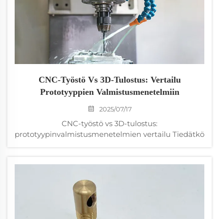
CNC-Työstö Vs 3D-Tulostus: Vertailu
Prototyyppien Valmistusmenetelmiin
2025/07/17
CNC-työstö vs 3D-tulostus:
prototyypinvalmistusmenetelmien vertailu Tiedätkö
tuon tunteen, kun katsot CAD-mallia ja mietit,
pitääkö käynnistää CNC-kone vai lähettää se 3D-
tulostimelle? Olen käynyt läpi tämän tilanteen
lukuisia kertoja 15 vuoden aikana Sino Rise
Factoryssa...