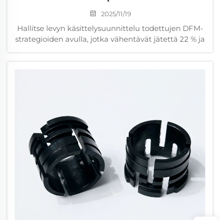
2025/11/19
Hallitse levyn käsittelysuunnittelu todettujen DFM-
strategioiden avulla, jotka vähentävät jätettä 22 % ja
estävät kalliita valmistusvirheitä. Tutustu
materiaaleihin, taivutukseen ja toleransseihin
liittyviin ohjeisiin, joita käyttävät parhaat insinöörit.
Lataa ilmainen valmistuksen tarkistuslista.