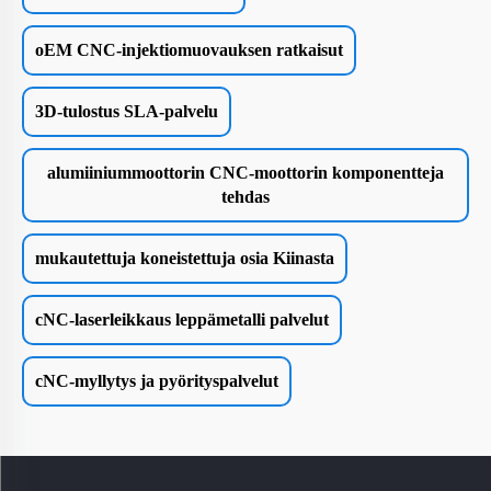
oEM CNC-injektiomuovauksen ratkaisut
3D-tulostus SLA-palvelu
alumiiniummoottorin CNC-moottorin komponentteja
tehdas
mukautettuja koneistettuja osia Kiinasta
cNC-laserleikkaus leppämetalli palvelut
cNC-myllytys ja pyörityspalvelut