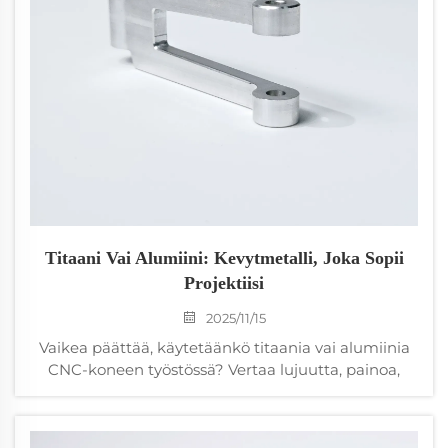
Titaani Vai Alumiini: Kevytmetalli, Joka Sopii
Projektiisi
2025/11/15
Vaikea päättää, käytetäänkö titaania vai alumiinia
CNC-koneen työstössä? Vertaa lujuutta, painoa,
hintaa ja kestävyyttä tehdäksesi oikean
materiaalivalinnan. Lataa ilmainen valintaguides.