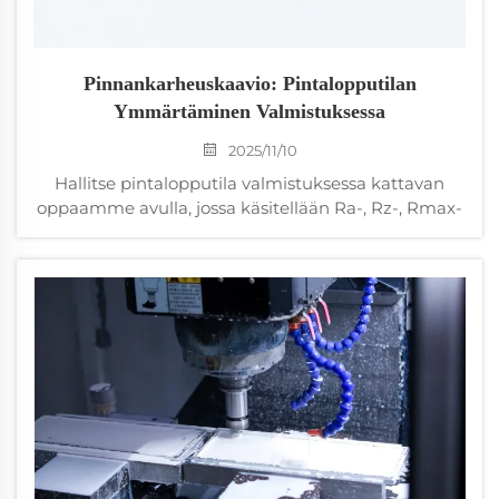
Pinnankarheuskaavio: Pintalopputilan
Ymmärtäminen Valmistuksessa
2025/11/10
Hallitse pintalopputila valmistuksessa kattavan
oppaamme avulla, jossa käsitellään Ra-, Rz-, Rmax-
ja RMS-arvoja. Löydä, miten CNC-parametrit
vaikuttavat laatuun ja sääntöjen noudattamiseen.
Lataa ilmainen pinnankarheuskaavio nyt.