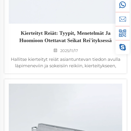
Kierteityt Reiät: Tyypit, Menetelmät Ja
Huomioon Otettavat Seikat Rei'ityksessä
2025/11/17
Hallitse kierteityt reiät asiantuntevan tiedon avulla
läpimeneviin ja sokeisiin reikiin, kierteitykseen,
tasoitukseen ja kierteistöihin. Paranna tarkkuutta,
vähennä vikaantumisten määrää ja tehosta
tuotantoa. Lataa jalostusopas nyt.