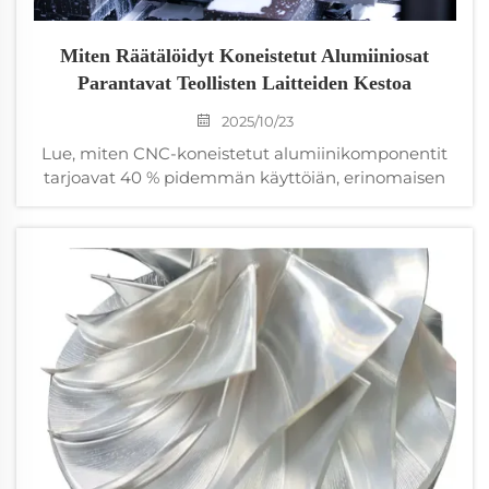
Miten Räätälöidyt Koneistetut Alumiiniosat
Parantavat Teollisten Laitteiden Kestoa
2025/10/23
Lue, miten CNC-koneistetut alumiinikomponentit
tarjoavat 40 % pidemmän käyttöiän, erinomaisen
korroosionkeston ja tarkat toleranssit. Vähennä
huoltokatkoja ja kustannuksia teollisissa laitteissa.
Lue lisää.