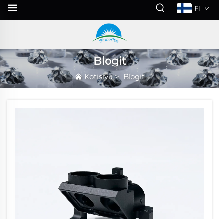
FI
Blogit
Kotisivu
>
Blogit