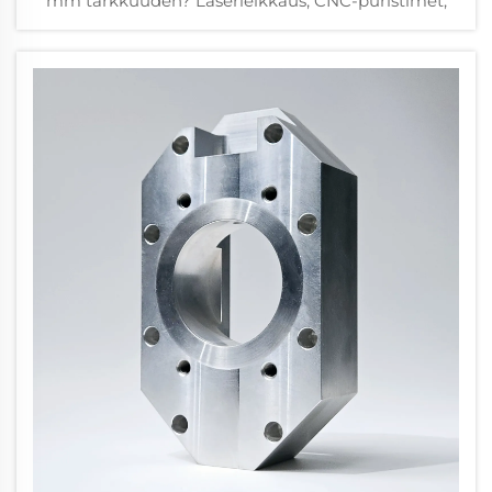
mm tarkkuuden? Laserleikkaus, CNC-puristimet,
syvävetäminen, rullamuovaus ja hydroformausto –
vertailussa todelliset toleranssit, tuottonopeus ja
alakohtaiset vertailuarvot. Lataa tekninen opas.