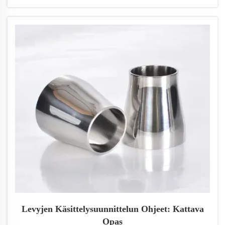
korkea tarkkuus, nopea käsittelyaika ja skaalautuva
tuotanto. Hanki tarjous jo tänään.
Levyjen Käsittelysuunnittelun Ohjeet: Kattava
Opas