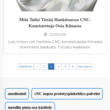
Mitä Tulisi Tietää Hankittaessa CNC-
Koneistettuja Osia Kiinasta
2025/10/20
Lue, miten voit hankkia CNC-koneistusosia Kiinasta
tinkimättä laadusta. Tutustu keskeisiin
sertifikaatteihin, kustannussäästöstrategioihin ja
riskienhallintakeinoihin. Nouda täydellinen
hankintakäsikirja nyt.
Edellinen
1
2
3
4
5
6
Seuraava
anodisointi
cNC nopea prototyypinkehitys-palvelut
metallin pinta-osa käsittely