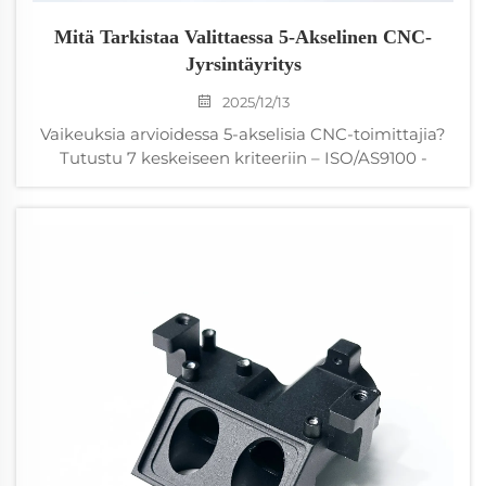
Mitä Tarkistaa Valittaessa 5-Akselinen CNC-
Jyrsintäyritys
2025/12/13
Vaikeuksia arvioidessa 5-akselisia CNC-toimittajia?
Tutustu 7 keskeiseen kriteeriin – ISO/AS9100 -
sertifikaateista koneiden kalibrointiin ja
materiaaliosaamiseen – tuettuna alan tiedoilla.
Vältä kalliita virheitä. Lataa lista nyt.