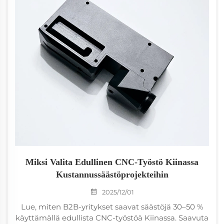
Miksi Valita Edullinen CNC-Työstö Kiinassa
Kustannussäästöprojekteihin
2025/12/01
Lue, miten B2B-yritykset saavat säästöjä 30–50 %
käyttämällä edullista CNC-työstöä Kiinassa. Saavuta