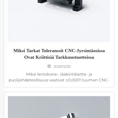
Miksi Tarkat Toleranssit CNC-Jyrsintäosissa
Ovat Kriittisiä Tarkkuustuotteissa
2025/12/20
Miksi lentokone-, lääkintälaitte- ja
puolijohdeteollisuus vaativat ±0,0001 tuuman CNC-
toleransseja? Löydä, miten alimikronin tarkkuus
estää vioittumisen, takaa yhteensopivuuden ja
parantaa tuottonopeutta. Ota selvää teknologiasta,
standardeista ja käytännön vaikutuksista – nouda
tarkkaa konepito-oppaasi nyt.