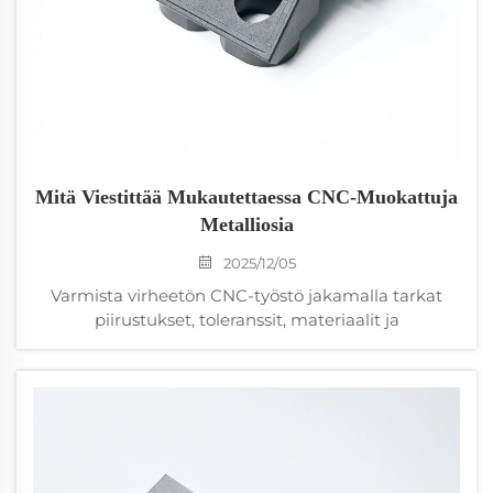
Mitä Viestittää Mukautettaessa CNC-Muokattuja
Metalliosia
2025/12/05
Varmista virheetön CNC-työstö jakamalla tarkat
piirustukset, toleranssit, materiaalit ja
valmistettavuuteen liittyvät tiedot. Vältä kalliita
virheitä – lataa ilmainen tarkistuslista insinööreille.