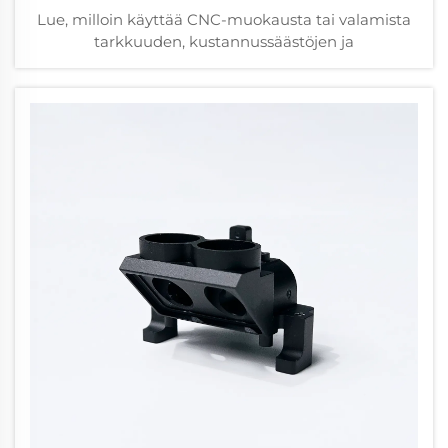
Lue, milloin käyttää CNC-muokausta tai valamista
tarkkuuden, kustannussäästöjen ja
tuotantoefiicienttien parantamiseksi. Vertaa
toleransseja, materiaaleja, toimitusaikoja ja
käytännön sovelluksia. Saat kaikki tiedot nyt.