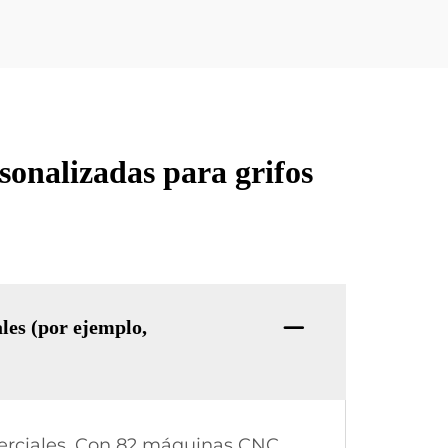
sonalizadas para grifos
es (por ejemplo,
merciales. Con 82 máquinas CNC