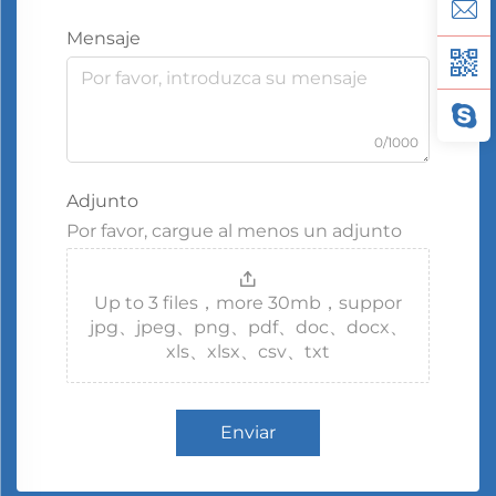
Mensaje
0/1000
Adjunto
Por favor, cargue al menos un adjunto
Up to 3 files，more 30mb，suppor
jpg、jpeg、png、pdf、doc、docx、
xls、xlsx、csv、txt
Enviar