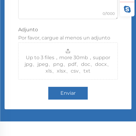
0/1000
Adjunto
Por favor, cargue al menos un adjunto
Up to 3 files，more 30mb，suppor
jpg、jpeg、png、pdf、doc、docx、
xls、xlsx、csv、txt
Enviar