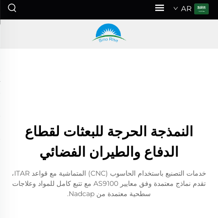
AR
النمذجة الحرجة للبعثات لقطاع
الدفاع والطيران الفضائي
خدمات التصنيع باستخدام الحاسوب (CNC) المتماشية مع قواعد ITAR،
تقدم نماذج معتمدة وفق معايير AS9100 مع تتبع كامل للمواد وعلاجات
سطحية معتمدة من Nadcap.