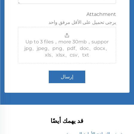
Attachment
يرجى تحميل على الأقل مرفق واحد
Up to 3 files，more 30mb，suppor
jpg、jpeg、png、pdf、doc、docx、
xls、xlsx、csv、txt
إرسال
قد يهمك أيضًا