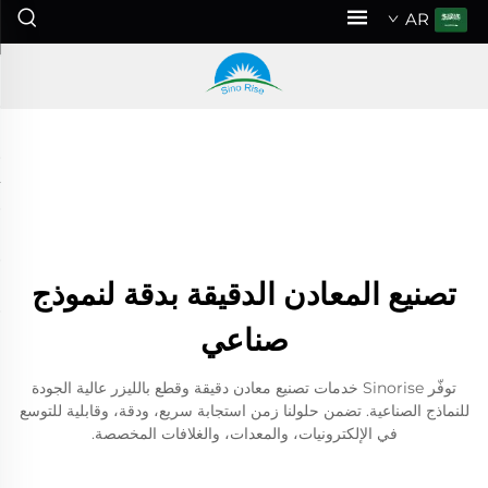
AR
تصنيع المعادن الدقيقة بدقة لنموذج
صناعي
توفّر Sinorise خدمات تصنيع معادن دقيقة وقطع بالليزر عالية الجودة
للنماذج الصناعية. تضمن حلولنا زمن استجابة سريع، ودقة، وقابلية للتوسع
في الإلكترونيات، والمعدات، والغلافات المخصصة.