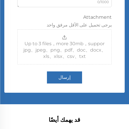
0/1000
Attachment
يرجى تحميل على الأقل مرفق واحد
Up to 3 files，more 30mb，suppor
jpg、jpeg、png、pdf、doc、docx、
xls、xlsx、csv、txt
إرسال
قد يهمك أيضًا