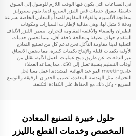
في الصناعات التي يكون فيها الوقت اللازم للوصول إلى السوق
حاسمًا، تتفوق خدمات قص الليزر السريع لدينا. تقوم سينورايز
بمعالجة الألمنيوم والفولاذ المقاوم للصدأ والمعادن الخاصة بسرعة
ودقة لا مثيل لها، وهي مثالية لإطارات السيارات ومكونات
الطيران والفضاء والأغلفة المقاومة للحرارة. يضمن الليزر الألياف
المتقدم حواف نظيفة ومعالجة لاحقة أقل، بينما تحسن خدمات
التحلية لدينا مقاومة التآكل. نحن ندعم كل من تصنيع النماذج
الأولية بكميات قليلة والإنتاج بكميات كبيرة، مما يضمن الاتساق
عبر الدفعات. عن طريق دمج عمليات العمل الآلية، نقلل من
أوقات التسليم بنسبة تصل إلى 50٪، مما يساعد العملاء
علىmeeting المواعيد النهائية المشددة. اعمل معنا لحل
التحديات مثل الهندسة المعقدة، تصميم الجدران الرقيقة والتوسع
السريع - وكل ذلك مع الحفاظ على الكفاءة التكلفة.
حلول خبيرة لتصنيع المعادن
المخصص وخدمات القطع بالليزر