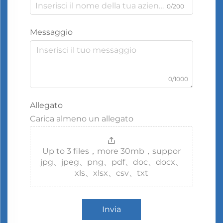
0/200
Messaggio
0/1000
Allegato
Carica almeno un allegato
Up to 3 files，more 30mb，suppor
jpg、jpeg、png、pdf、doc、docx、
xls、xlsx、csv、txt
Invia