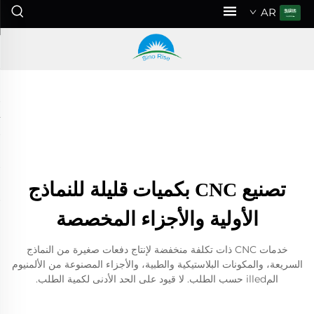
AR
تصنيع CNC بكميات قليلة للنماذج
الأولية والأجزاء المخصصة
خدمات CNC ذات تكلفة منخفضة لإنتاج دفعات صغيرة من النماذج
السريعة، والمكونات البلاستيكية والطبية، والأجزاء المصنوعة من الألمنيوم
المilled حسب الطلب. لا قيود على الحد الأدنى لكمية الطلب.