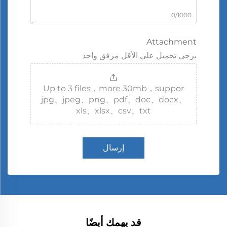
0/1000
Attachment
يرجى تحميل على الأقل مرفق واحد
Up to 3 files，more 30mb，suppor
jpg、jpeg、png、pdf、doc、docx、
xls、xlsx、csv、txt
إرسال
قد يهمك أيضًا