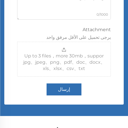
0/1000
Attachment
يرجى تحميل على الأقل مرفق واحد
Up to 3 files，more 30mb，suppor
jpg、jpeg、png、pdf、doc、docx、
xls、xlsx、csv、txt
إرسال