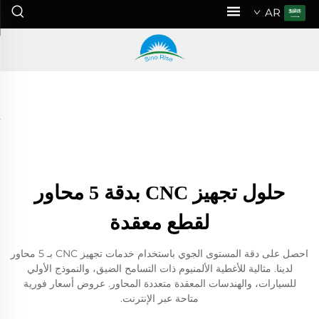
AR
حلول تجهيز CNC بدقة 5 محاور
لقطع معقدة
احصل على دقة المستوى الجوي باستخدام خدمات تجهيز CNC بـ 5 محاور
لدينا. مثالية للأغطية الألمنيوم ذات التسامح الضيق، والنموذج الأولي
للسيارات، والهندسات المعقدة متعددة المحاور. عروض أسعار فورية
متاحة عبر الإنترنت.