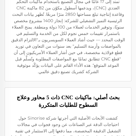
تمتد إلى 17 عامًا في مجال التصنيع باستخدام ماكينات التحكم
العددي (CNC)، ويدعمها أسطول مكوّن من 82 ماكينة CNC
وقاعدة إنتاجية تبلغ مساحتها 2850 مترًا مربعًا. تُظهر بيانات البحث
الرئيسية التميز التشغيلي للشركة: إنجاز 1400 مشروع مخصص
سنويًا، وتوفير الخدمات لعملاء من 100 دولة ومنطقة. يمنح العملاء
باستمرار تقييمات خمس نجوم لكل من الخدمة والتسليم في
الوقت المحدد — حيث أشاد العملاء السويسريون بـ"الالتزام الدقيق
بالمواصفات وأزمنة التسليم" بعد سنوات من التعاون في توريد
قطع فولاذية مخصصة، في حين أشار العملاء الأمريكيون إلى أن
"قطع CNC تتطابق تمامًا مع المواصفات المطلوبة وتُسلَّم قبل
الموعد المتوقع". هذه الأداء القائم على البيانات يؤكّد موثوقية
الشركة كشريك تصنيع دقيق عالمي.
بحث أصلي: ماكينات CNC ذات 5 محاور وعلاج
السطوح للطلبات المتكررة
كشفت الأبحاث الأصلية التي أجرتها شركة Sinorise حول
احتياجات الدقة عبر الصناعات عن وجود فجوات في مجالات
التشغيل الدقيقة المخصصة، مما دفعها إلى الاستثمار في تقنية