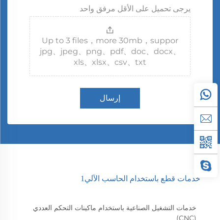
يرجى تحميل على الأقل مرفق واحد
Up to 3 files，more 30mb，suppor
jpg、jpeg、png、pdf、doc、docx、
xls、xlsx、csv、txt
إرسال
خدمات قطع باستخدام الحاسب الآلي1
خدمات التشغيل الصناعية باستخدام ماكينات التحكم العددي
(CNC)