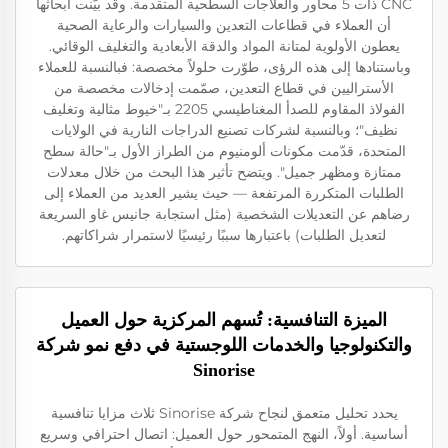
CNC ذات 5 محاور والعلاجات السطحية المتقدمة. وقد بيّنت أبحاثها
أن العملاء في قطاعات التعدين والسيارات والرعاية الصحية
يعطون الأولوية لمتانة المواد والدقة الأبعادية والتغليف الوقائي.
وباستنادها إلى هذه الرؤى، طوّرت حلولاً مخصصة: فبالنسبة للعملاء
الأستراليين في قطاع التعدين، صمّمت إدخالات مخصصة من
الفولاذ المقاوم للصدأ المغناطيسي 2205 بـ"خيوط مثالية وتغليف
نظيف"؛ وبالنسبة لشركات تصنيع الدراجات النارية في الولايات
المتحدة، قدّمت مكونات ألومنيوم من الطراز الأول بـ"حالة سطح
ممتازة ومظهر جميل". ويتضح تأثير هذا البحث من خلال معدلات
الطلبات المتكررة المرتفعة — حيث يشير العديد من العملاء إلى
رضاهم عن التعديلات الشخصية (مثل استجابة جانيس غاو السريعة
لتعديل الطلبات) باعتبارها سببًا رئيسيًا لاستمرار شراكاتهم.
الميزة التنافسية: تُسهم المركزية حول العميل
والتكنولوجيا والخدمات اللوجستية في دفع نمو شركة
Sinorise
يحدد تحليل متعمق لنجاح شركة Sinorise ثلاث مزايا تنافسية
أساسية. أولاً، النهج المتمحور حول العميل: اتصال احترافي وسريع