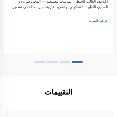
اكتشف القالب الخيطي المناسب لتطبيقك — المخروطي، ذو
السنون اللولبية، التشكيلي، والمزيد. قم بتحسين الأداء في تشغيل
CNC من خلال استراتيجيات اختيار الخبراء. تعرف على المزيد.
عرض المزيد
التقييمات