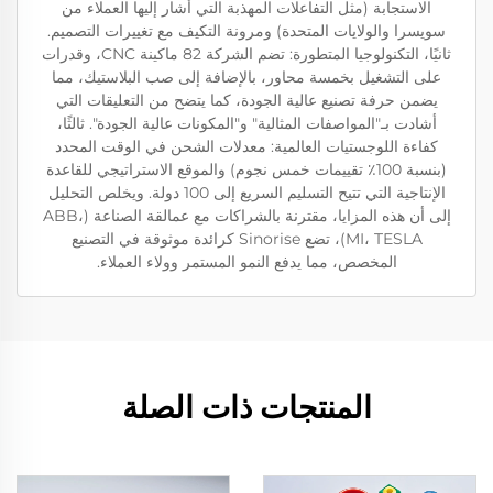
الاستجابة (مثل التفاعلات المهذبة التي أشار إليها العملاء من
سويسرا والولايات المتحدة) ومرونة التكيف مع تغييرات التصميم.
ثانيًا، التكنولوجيا المتطورة: تضم الشركة 82 ماكينة CNC، وقدرات
على التشغيل بخمسة محاور، بالإضافة إلى صب البلاستيك، مما
يضمن حرفة تصنيع عالية الجودة، كما يتضح من التعليقات التي
أشادت بـ"المواصفات المثالية" و"المكونات عالية الجودة". ثالثًا،
كفاءة اللوجستيات العالمية: معدلات الشحن في الوقت المحدد
(بنسبة 100٪ تقييمات خمس نجوم) والموقع الاستراتيجي للقاعدة
الإنتاجية التي تتيح التسليم السريع إلى 100 دولة. ويخلص التحليل
إلى أن هذه المزايا، مقترنة بالشراكات مع عمالقة الصناعة (ABB،
MI، TESLA)، تضع Sinorise كرائدة موثوقة في التصنيع
المخصص، مما يدفع النمو المستمر وولاء العملاء.
المنتجات ذات الصلة