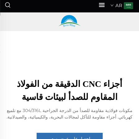
AR
أجزاء CNC الدقيقة من الفولاذ
المقاوم للصدأ لبيئات قاسية
مكونات فولاذية مقاومة للصدأ من الدرجة الجراحية 304/316L مع تلميع
كهربائي. أجزاء مقاومة للتآكل لمجالات البحرية، والكيميائية، والصيدلانية.
احصل على عرض سعر