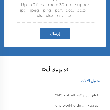
Up to 3 files，more 30mb，suppor
jpg、jpeg、png、pdf、doc、docx、
xls、xlsx、csv、txt
إرسال
قد يهمك أيضًا
تحويل الآلات
قطع غيار ماكينة الخراطة CNC
cnc workholding fixtures