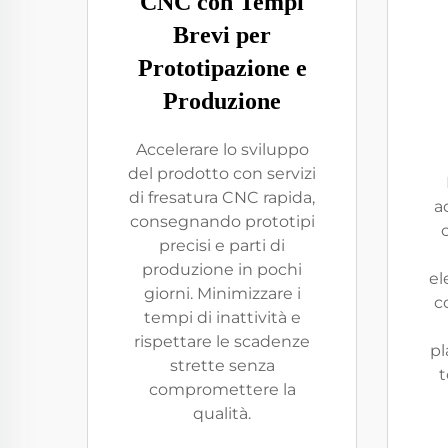
CNC con Tempi
Brevi per
Prototipazione e
Produzione
Accelerare lo sviluppo
del prodotto con servizi
di fresatura CNC rapida,
a
consegnando prototipi
precisi e parti di
produzione in pochi
el
giorni. Minimizzare i
c
tempi di inattività e
rispettare le scadenze
pl
strette senza
t
compromettere la
qualità.