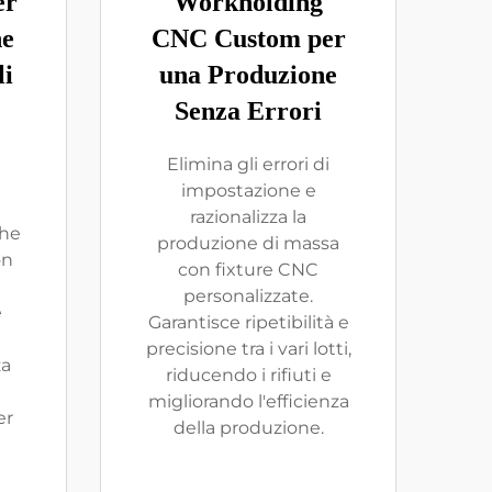
er
Workholding
ne
CNC Custom per
li
una Produzione
Senza Errori
Elimina gli errori di
impostazione e
razionalizza la
che
produzione di massa
on
con fixture CNC
personalizzate.
e
Garantisce ripetibilità e
precisione tra i vari lotti,
za
riducendo i rifiuti e
migliorando l'efficienza
er
della produzione.