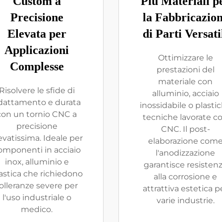
Custom a
Più Materiali p
Precisione
la Fabbricazio
Elevata per
di Parti Versati
Applicazioni
Ottimizzare le
Complesse
prestazioni del
materiale con
Risolvere le sfide di
alluminio, acciaio
dattamento e durata
inossidabile o plasti
con un tornio CNC a
tecniche lavorate c
precisione
CNC. Il post-
evatissima. Ideale per
elaborazione com
omponenti in acciaio
l'anodizzazione
inox, alluminio e
garantisce resisten
astica che richiedono
alla corrosione e
olleranze severe per
attrattiva estetica p
l'uso industriale o
varie industrie.
medico.