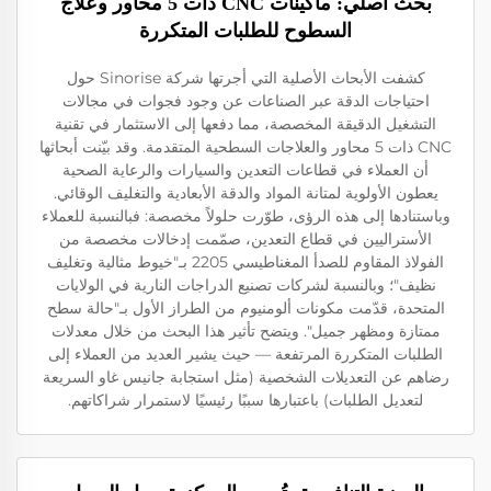
بحث أصلي: ماكينات CNC ذات 5 محاور وعلاج
السطوح للطلبات المتكررة
كشفت الأبحاث الأصلية التي أجرتها شركة Sinorise حول
احتياجات الدقة عبر الصناعات عن وجود فجوات في مجالات
التشغيل الدقيقة المخصصة، مما دفعها إلى الاستثمار في تقنية
CNC ذات 5 محاور والعلاجات السطحية المتقدمة. وقد بيّنت أبحاثها
أن العملاء في قطاعات التعدين والسيارات والرعاية الصحية
يعطون الأولوية لمتانة المواد والدقة الأبعادية والتغليف الوقائي.
وباستنادها إلى هذه الرؤى، طوّرت حلولاً مخصصة: فبالنسبة للعملاء
الأستراليين في قطاع التعدين، صمّمت إدخالات مخصصة من
الفولاذ المقاوم للصدأ المغناطيسي 2205 بـ"خيوط مثالية وتغليف
نظيف"؛ وبالنسبة لشركات تصنيع الدراجات النارية في الولايات
المتحدة، قدّمت مكونات ألومنيوم من الطراز الأول بـ"حالة سطح
ممتازة ومظهر جميل". ويتضح تأثير هذا البحث من خلال معدلات
الطلبات المتكررة المرتفعة — حيث يشير العديد من العملاء إلى
رضاهم عن التعديلات الشخصية (مثل استجابة جانيس غاو السريعة
لتعديل الطلبات) باعتبارها سببًا رئيسيًا لاستمرار شراكاتهم.