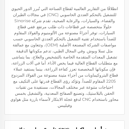
انطلاقًا من التقارير العالمية لقطاع الصناعة التي تُبرز الدور الحيوي
للتشغيل بالتحكم العددي الحاسوبي (CNC) في مجالات الطيران
والفضاء، والسيارات، والرعاية الصحية، تقدم شركة Sinorise
حلولًا متخصصة عبر قطاعات ذات طلب مرتفع. ففي قطاع
السيارات، توفر أجزاءً مصنوعة من الألومنيوم والفولاذ المقاوم
للصدأ باستخدام تقنية التشغيل بالتحكم العددي الحاسوبي حسب
مواصفات الشركة المصنعة الأصلية (OEM)، وتتعاون مع عمالقة
مثل تسلا وبوش. وفي المجال الطبي، تدعم مكوناتها الدقيقة
تشغيل المعدات المتقدمة الخاصة بالتشخيص والعلاج، بما يتماشى
مع متطلبات القطاع العالية فيما يخص الأداء. أما في آلات الزراعة،
فإن مكوناتها المخصصة تعزز كفاءة الزراعة، بينما يستفيد عملاء
قطاع البتروكيماويات من أجزاء متينة مصنوعة من الفولاذ المزدوج
2205 المقاوم للصدأ. وتؤكد رؤى القطاع قدرتها على التكيف مع
احتياجات متنوعة عبر مختلف المجالات، مستفيدة من تقنيات
الحقن بالبلاستيك، وتصنيع الصفائح المعدنية، والتشغيل بخمس
محاور باستخدام CNC لدفع عجلة الابتكار لأسماء بارزة مثل هواوي
وفيليبس.