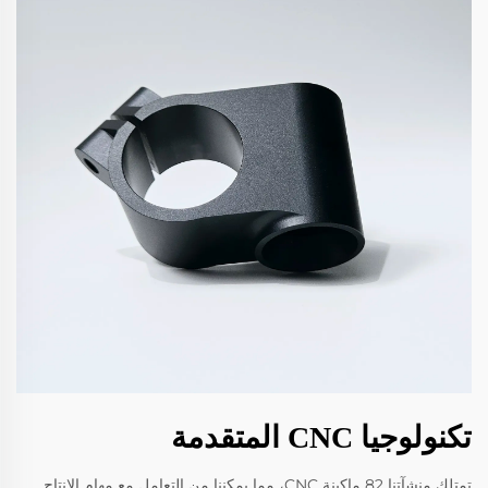
تكنولوجيا CNC المتقدمة
تمتلك منشآتنا 82 ماكينة CNC، مما يمكننا من التعامل مع مهام الإنتاج