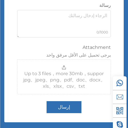
رسالة
0/1000
Attachment
يرجى تحميل على الأقل مرفق واحد
Up to 3 files，more 30mb，suppor
jpg、jpeg、png、pdf、doc、docx、
xls、xlsx、csv、txt
إرسال