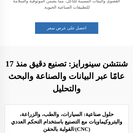
القصوى والبيئات المسببة للتآكل، مما يضمن الموثوقية والسلامة
للتطبيقات الصناعية الحيوية.
احصل على عرض سعر
شنتشن سينورايز: تصنيع دقيق منذ 17
عامًا عبر البيانات والصناعة والبحث
والتحليل
حلول صناعية: السيارات، والطب، والزراعة،
والبتروكيماويات مع التصنيع باستخدام التحكم العددي
(CNC)/القولبة بالحقن