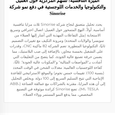
الميزة التنافسية: تُسهم المركزية حول العميل
والتكنولوجيا والخدمات اللوجستية في دفع نمو شركة
Sinorise
يحدد تحليل متعمق لنجاح شركة Sinorise ثلاث مزايا تنافسية
أساسية. أولاً، النهج المتمحور حول العميل: اتصال احترافي وسريع
الاستجابة (مثل التفاعلات المهذبة التي أشار إليها العملاء من
سويسرا والولايات المتحدة) ومرونة التكيف مع تغييرات التصميم.
ثانيًا، التكنولوجيا المتطورة: تضم الشركة 82 ماكينة CNC، وقدرات
على التشغيل بخمسة محاور، بالإضافة إلى صب البلاستيك، مما
يضمن حرفة تصنيع عالية الجودة، كما يتضح من التعليقات التي
أشادت بـ"المواصفات المثالية" و"المكونات عالية الجودة". ثالثًا،
كفاءة اللوجستيات العالمية: معدلات الشحن في الوقت المحدد
(بنسبة 100٪ تقييمات خمس نجوم) والموقع الاستراتيجي للقاعدة
الإنتاجية التي تتيح التسليم السريع إلى 100 دولة. ويخلص التحليل
إلى أن هذه المزايا، مقترنة بالشراكات مع عمالقة الصناعة (ABB،
MI، TESLA)، تضع Sinorise كرائدة موثوقة في التصنيع
المخصص، مما يدفع النمو المستمر وولاء العملاء.