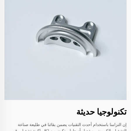
تكنولوجيا حديثة
إن التزامنا باستخدام أحدث التقنيات يضمن بقائنا في طليعة صناعة
التشغيل بالكمبيوتر. وبفضل أسطول يتكون من 82 ماكينة تشغيل رقمي