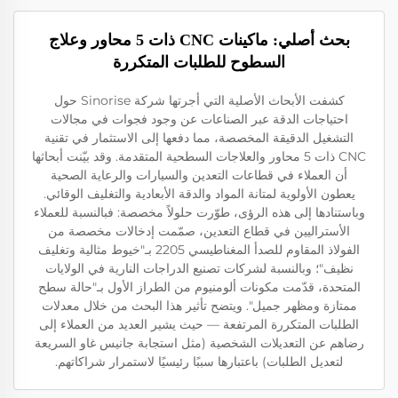
بحث أصلي: ماكينات CNC ذات 5 محاور وعلاج
السطوح للطلبات المتكررة
كشفت الأبحاث الأصلية التي أجرتها شركة Sinorise حول
احتياجات الدقة عبر الصناعات عن وجود فجوات في مجالات
التشغيل الدقيقة المخصصة، مما دفعها إلى الاستثمار في تقنية
CNC ذات 5 محاور والعلاجات السطحية المتقدمة. وقد بيّنت أبحاثها
أن العملاء في قطاعات التعدين والسيارات والرعاية الصحية
يعطون الأولوية لمتانة المواد والدقة الأبعادية والتغليف الوقائي.
وباستنادها إلى هذه الرؤى، طوّرت حلولاً مخصصة: فبالنسبة للعملاء
الأستراليين في قطاع التعدين، صمّمت إدخالات مخصصة من
الفولاذ المقاوم للصدأ المغناطيسي 2205 بـ"خيوط مثالية وتغليف
نظيف"؛ وبالنسبة لشركات تصنيع الدراجات النارية في الولايات
المتحدة، قدّمت مكونات ألومنيوم من الطراز الأول بـ"حالة سطح
ممتازة ومظهر جميل". ويتضح تأثير هذا البحث من خلال معدلات
الطلبات المتكررة المرتفعة — حيث يشير العديد من العملاء إلى
رضاهم عن التعديلات الشخصية (مثل استجابة جانيس غاو السريعة
لتعديل الطلبات) باعتبارها سببًا رئيسيًا لاستمرار شراكاتهم.