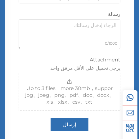
رسالة
0/1000
Attachment
يرجى تحميل على الأقل مرفق واحد
Up to 3 files，more 30mb，suppor
jpg、jpeg、png、pdf、doc、docx、
xls、xlsx、csv、txt
إرسال