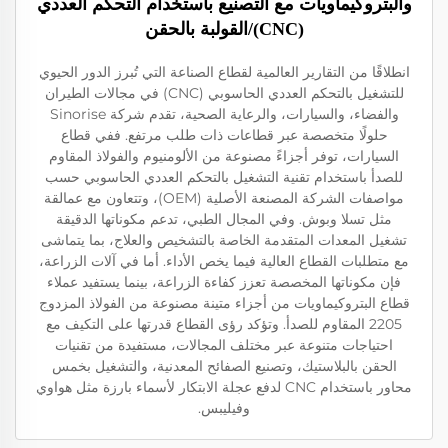
والبتروكيماويات مع التصنيع باستخدام التحكم العددي
(CNC)/القولبة بالحقن
انطلاقًا من التقارير العالمية لقطاع الصناعة التي تُبرز الدور الحيوي
للتشغيل بالتحكم العددي الحاسوبي (CNC) في مجالات الطيران
والفضاء، والسيارات، والرعاية الصحية، تقدم شركة Sinorise
حلولًا متخصصة عبر قطاعات ذات طلب مرتفع. ففي قطاع
السيارات، توفر أجزاءً مصنوعة من الألومنيوم والفولاذ المقاوم
للصدأ باستخدام تقنية التشغيل بالتحكم العددي الحاسوبي حسب
مواصفات الشركة المصنعة الأصلية (OEM)، وتتعاون مع عمالقة
مثل تسلا وبوش. وفي المجال الطبي، تدعم مكوناتها الدقيقة
تشغيل المعدات المتقدمة الخاصة بالتشخيص والعلاج، بما يتماشى
مع متطلبات القطاع العالية فيما يخص الأداء. أما في آلات الزراعة،
فإن مكوناتها المخصصة تعزز كفاءة الزراعة، بينما يستفيد عملاء
قطاع البتروكيماويات من أجزاء متينة مصنوعة من الفولاذ المزدوج
2205 المقاوم للصدأ. وتؤكد رؤى القطاع قدرتها على التكيف مع
احتياجات متنوعة عبر مختلف المجالات، مستفيدة من تقنيات
الحقن بالبلاستيك، وتصنيع الصفائح المعدنية، والتشغيل بخمس
محاور باستخدام CNC لدفع عجلة الابتكار لأسماء بارزة مثل هواوي
وفيليبس.