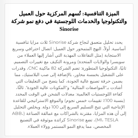
الميزة التنافسية: تُسهم المركزية حول العميل
والتكنولوجيا والخدمات اللوجستية في دفع نمو شركة
Sinorise
يحدد تحليل متعمق لنجاح شركة Sinorise ثلاث مزايا تنافسية
أساسية. أولاً، النهج المتمحور حول العميل: اتصال احترافي وسريع
الاستجابة (مثل التفاعلات المهذبة التي أشار إليها العملاء من
سويسرا والولايات المتحدة) ومرونة التكيف مع تغييرات التصميم.
ثانيًا، التكنولوجيا المتطورة: تضم الشركة 82 ماكينة CNC، وقدرات
على التشغيل بخمسة محاور، بالإضافة إلى صب البلاستيك، مما
يضمن حرفة تصنيع عالية الجودة، كما يتضح من التعليقات التي
أشادت بـ"المواصفات المثالية" و"المكونات عالية الجودة". ثالثًا،
كفاءة اللوجستيات العالمية: معدلات الشحن في الوقت المحدد
(بنسبة 100٪ تقييمات خمس نجوم) والموقع الاستراتيجي للقاعدة
الإنتاجية التي تتيح التسليم السريع إلى 100 دولة. ويخلص التحليل
إلى أن هذه المزايا، مقترنة بالشراكات مع عمالقة الصناعة (ABB،
MI، TESLA)، تضع Sinorise كرائدة موثوقة في التصنيع
المخصص، مما يدفع النمو المستمر وولاء العملاء.