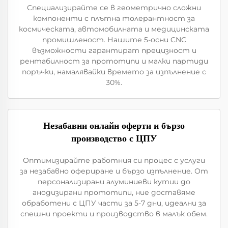
Специализирайте се в геометрично сложни
компоненти с плътна толерантност за
космическата, автомобилната и медицинската
промишленост. Нашите 5-осни CNC
възможности гарантират прецизност и
рентабилност за прототипи и малки партиди
поръчки, намалявайки времето за изпълнение с
30%.
Незабавни онлайн оферти и бързо
производство с ЦПУ
Оптимизирайте работния си процес с услуги
за незабавно офериране и бързо изпълнение. От
персонализирани алуминиеви кутии до
анодизирани прототипи, ние доставяме
обработени с ЦПУ части за 5-7 дни, идеални за
спешни проекти и производство в малък обем.