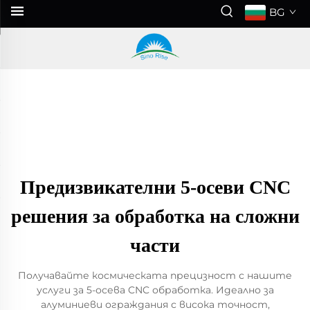
BG
Предизвикателни 5-осеви CNC
решения за обработка на сложни
части
Получавайте космическата прецизност с нашите
услуги за 5-осева CNC обработка. Идеално за
алуминиеви ограждания с висока точност,