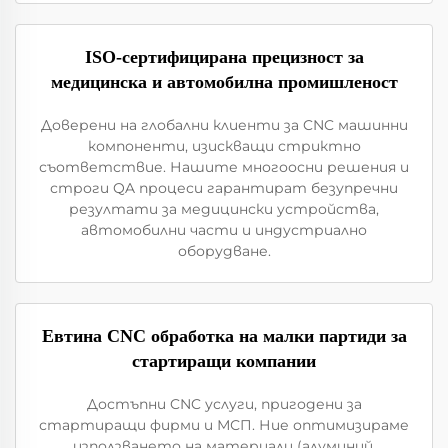
ISO-сертифицирана прецизност за
медицинска и автомобилна промишленост
Доверени на глобални клиенти за CNC машинни
компоненти, изискващи стриктно
съответствие. Нашите многоосни решения и
строги QA процеси гарантират безупречни
резултати за медицински устройства,
автомобилни части и индустриално
оборудване.
Евтина CNC обработка на малки партиди за
стартиращи компании
Достъпни CNC услуги, пригодени за
стартиращи фирми и МСП. Ние оптимизираме
използването на материали (алуминий,