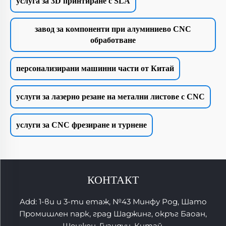
услуга за 3D принтиране с SLA
завод за компоненти при алуминиево CNC
обработване
персонализирани машинни части от Китай
услуги за лазерно резане на метални листове с CNC
услуги за CNC фрезиране и турнене
КОНТАКТ
Add: 1-ви и 3-ти етаж, №43 Минфу Род, Шато
Промишлен парк, град Шаджинг, окръг Баоан,
Шенжен, Гуандун, Китай.