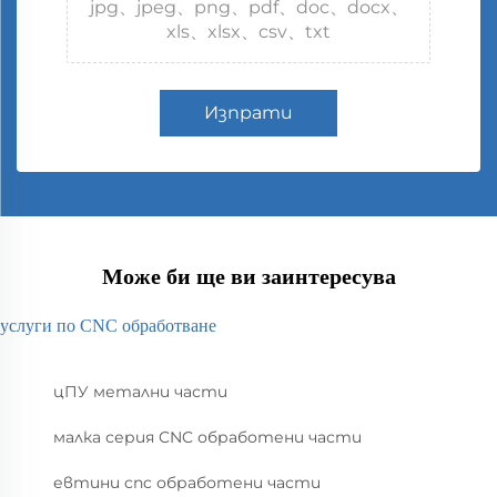
jpg、jpeg、png、pdf、doc、docx、
xls、xlsx、csv、txt
Изпрати
Може би ще ви заинтересува
услуги по CNC обработване
цПУ метални части
малка серия CNC обработени части
евтини cnc обработени части