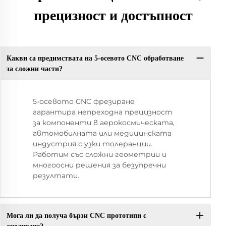
прецизност и достъпност
Какви са предимствата на 5-осевото CNC обработване
за сложни части?
5-осевото CNC фрезиране
гарантира непреходна прецизност
за компоненти в аерокосмическата,
автомобилната или медицинската
индустрия с узки толеранции.
Работим със сложни геометрии и
многоосни решения за безупречни
резултати.
Мога ли да получа бързи CNC прототипи с