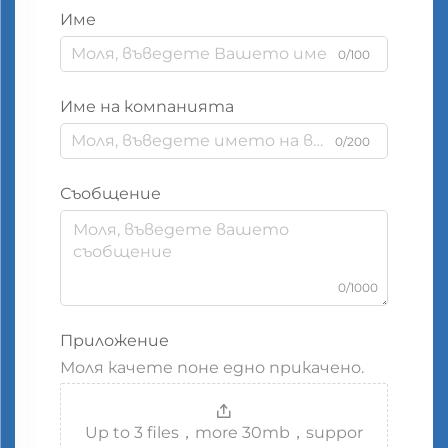
Име
0/100
Име на компанията
0/200
Съобщение
0/1000
Приложение
Моля качете поне едно прикачено.
Up to 3 files，more 30mb，suppor