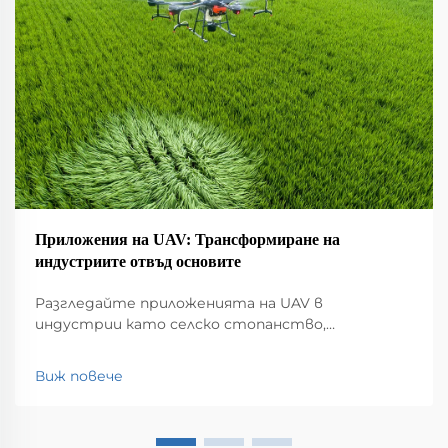
Приложения на UAV: Трансформиране на
индустриите отвъд основите
Разгледайте приложенията на UAV в
индустрии като селско стопанство,
строителство, мониторинг на околната
среда, логистика и обществена безопасност.
Виж повече
Открийте влиянието им върху
ефективността и иновациите.