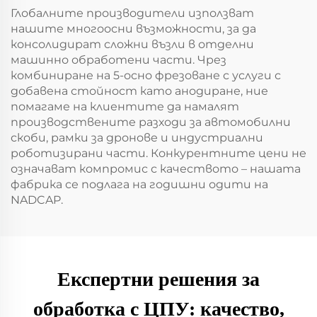
Глобалните производители използват
нашите многоосни възможности, за да
консолидират сложни възли в отделни
машинно обработени части. Чрез
комбиниране на 5-осно фрезоване с услуги с
добавена стойност като анодиране, ние
помагаме на клиентите да намалят
производствените разходи за автомобилни
скоби, рамки за дронове и индустриални
роботизирани части. Конкурентните цени не
означават компромис с качеството – нашата
фабрика се подлага на годишни одити на
NADCAP.
Експертни решения за
обработка с ЦПУ: качество,