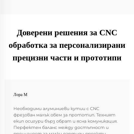
Доверени решения за CNC
обработка за персонализирани
прецизни части и прототипи
Лора М
Необходими алуминиеви кутии с CNC
фрезован малък обем за прототип. Техният
екип осигури бърз обрат и ясна комуникация.
Перфектен баланс между достъпност и
прецизност за малки партиди проекти