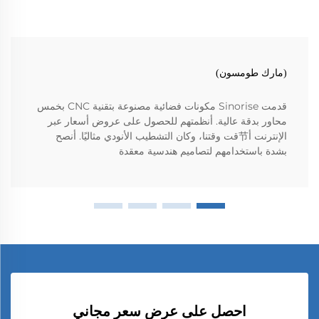
(مارك طومسون)
قدمت Sinorise مكونات فضائية مصنوعة بتقنية CNC بخمس
محاور بدقة عالية. أنظمتهم للحصول على عروض أسعار عبر
الإنترنت أ节قت وقتنا، وكان التشطيب الأنودي مثاليًا. أنصح
بشدة باستخدامهم لتصاميم هندسية معقدة
احصل على عرض سعر مجاني