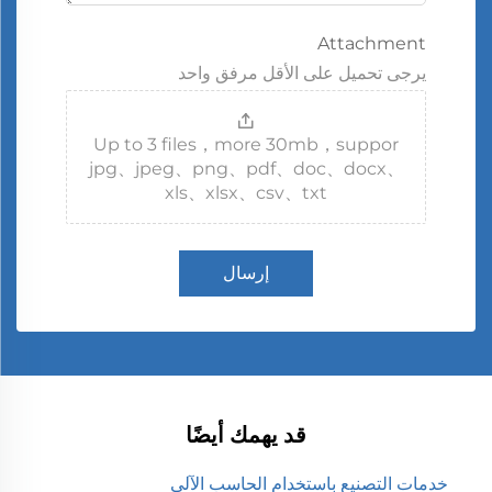
Attachment
يرجى تحميل على الأقل مرفق واحد
Up to 3 files，more 30mb，suppor
jpg、jpeg、png、pdf、doc、docx、
xls、xlsx、csv、txt
إرسال
قد يهمك أيضًا
خدمات التصنيع باستخدام الحاسب الآلي