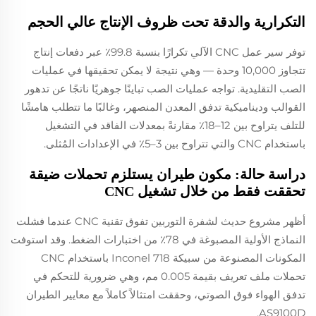
التكرارية والدقة تحت ظروف الإنتاج عالي الحجم
توفر سير عمل CNC الآلي تكرارًا بنسبة 99.8٪ عبر دفعات إنتاج
تتجاوز 10,000 وحدة — وهي نتيجة لا يمكن تحقيقها في عمليات
الصب التقليدية. تواجه عمليات الصب تباينًا جوهريًا ناتجًا عن تدهور
القوالب وديناميكية تدفق المعدن المنصهر، وغالبًا ما تتطلب هامشًا
للتلف يتراوح بين 12–18٪ مقارنةً بمعدلات الفاقد في التشغيل
باستخدام CNC والتي تتراوح بين 3–5٪ في الإعدادات المُثلى.
دراسة حالة: مكون طيران يستلزم تحملات ضيقة
تحققت فقط من خلال تشغيل CNC
أظهر مشروع حديث لشفرة التوربين تفوق تقنية CNC عندما فشلت
النماذج الأولية المصبوغة في 78٪ من اختبارات الضغط. وقد استوفت
المكونات المصنوعة من سبيكة Inconel 718 باستخدام CNC
تحملات ملف تعريف بقيمة 0.005 مم، وهي ضرورية للتحكم في
تدفق الهواء فوق الصوتي، وحققت امتثالاً كاملاً مع معايير الطيران
AS9100D.