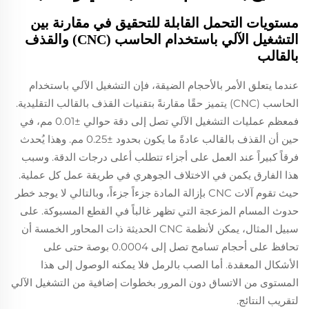
مستويات التحمل القابلة للتحقيق في مقارنة بين
التشغيل الآلي باستخدام الحاسب (CNC) والقذف
بالقالب
عندما يتعلق الأمر بالأحجام الضيقة، فإن التشغيل الآلي باستخدام
الحاسب (CNC) يتميز حقًا مقارنةً بتقنيات القذف بالقالب التقليدية.
فمعظم عمليات التشغيل الآلي تصل إلى دقة حوالي ±0.01 مم، في
حين أن القذف بالقالب عادةً ما يكون بحدود ±0.25 مم. وهذا يُحدث
فرقاً كبيراً عند العمل على أجزاء تتطلب أعلى درجات الدقة. وسبب
هذا الفارق يكمن في الاختلاف الجوهري في طريقة عمل كل عملية.
حيث تقوم آلات CNC بإزالة المادة جزءاً جزءاً، وبالتالي لا يوجد خطر
حدوث المسام المزعجة التي تظهر غالباً في القطع المسبوكة. على
سبيل المثال، يمكن لأنظمة CNC الحديثة ذات المحاور الخمسة أن
تحافظ على أحجام تسامح تصل إلى 0.0004 بوصة حتى على
الأشكال المعقدة. أما الصب بالرمل فلا يمكنه الوصول إلى هذا
المستوى من الاتساق دون المرور بخطوات إضافية من التشغيل الآلي
لتقريب النتائج.