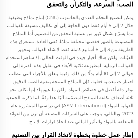
الصب: السرعة، والتكرار، والتحقق
يمكن لتصنيع التحكم العددي بالحاسوب (CNC) إنتاج نماذج وظيفية
خلال 2 إلى 5 أيام فقط دون الحاجة إلى أي تكاليف مسبقة للقوالب،
مما يسرّع بشكل كبير من عملية التحقق من التصميم. أما النماذج
المصنوعة بالصهر فقصتها مختلفة تمامًا. ففي العادة، تستغرق هذه
الطريقة من 3 إلى 6 أسابيع كاملة فقط لإنشاء القوالب وتجهيز
العيّنات. ولكن هناك أخبار جيدة في الوقت الحالي، إذ ساهم استخدام
القوالب الرملية المطبوعة ثلاثية الأبعاد في تقليل هذه الفترة إلى
حوالي 7 إلى 10 أيام بدلًا من ذلك. وفيما يتعلق بالأجزاء التي تتطلب
اختبارات معدنية فعلية، فإن النماذج المنتجة بتقنية الصب الدقيق
توفر دقة أفضل في خصائص المواد. ولكن ما عيوبها؟ إنها تكلف نحو
ثلاثة أضعاف تكلفة النماذج المصمّمة آليًا. هذا وفقًا لما ذكرته الجمعية
الدولية للمواد (ASM International) في دراستها المنشورة عام
2023. وبالتالي، يتوجب على الشركات المصنعة أن تزن بين الفوائد
المتعلقة بالمواد والتأثير المالي عند اتخاذ قرارات الإنتاج.
إطار عمل خطوة بخطوة لاتخاذ القرار بين التصنيع