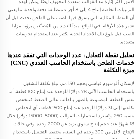
الأمور أكثر إثارة مع القوالب متعددة التجويف أيضًا. يمكن لهذه
الترتيبات الخاصة إنتاج 4 إلى 8 أجزاء متطابقة دفعة واحدة، ما يعني
أن النقطة المثالية التي يتفوق فيها الصب على الطحن تحدث قبل أن
تشير هذه الأرقام. في الواقع، يبدأ العديد من المُصنّعين برؤية مزايا
الصب قبل بلوغ تلك الأعداد الحدية بكثير عند استخدام تجويفات
متعددة.
تحليل نقطة التعادل: عدد الوحدات التي تفقد عندها
خدمات الطحن باستخدام الحاسب العددي (CNC)
ميزة التكلفة
لإسكان ألومنيوم قياسي بحجم 150 مم، تبلغ تكلفة التشغيل
باستخدام الحاسب الآلي 78 دولارًا للوحدة عند إنتاج 100 قطعة. أما
نفس القطعة المصنوعة بالصهر بالقالب عالي الضغط فتنخفض
تكلفتها إلى 31 دولارًا للوحدة عند إنتاج 1500 قطعة، أي انخفاض
بنسبة 60٪. وتُسترد استثمارات القوالب (8000–15000 دولار) خلال
18 شهرًا عند حجم إنتاج سنوي يزيد عن 2000 وحدة. وفي حالات
الإنتاج الأقل من 300 وحدة في السنة، يحتفظ التشغيل باستخدام