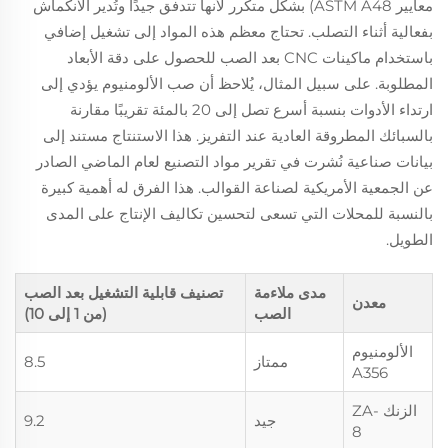
معايير ASTM A48) بشكل متكرر لأنها تتدفق جيدًا وتُدير الانكماش
بفعالية أثناء التصلب. تحتاج معظم هذه المواد إلى تشغيل إضافي
باستخدام ماكينات CNC بعد الصب للحصول على دقة الأبعاد
المطلوبة. على سبيل المثال، يُلاحظ أن صب الألومنيوم يؤدي إلى
ارتداء الأدوات بنسبة أسرع تصل إلى 20 بالمئة تقريبًا مقارنة
بالسبائك المطروقة العادية عند التفريز. هذا الاستنتاج مستند إلى
بيانات صناعية نُشرت في تقرير مواد التصنيع لعام الماضي الصادر
عن الجمعية الأمريكية لصناعة القوالب. هذا الفرق له أهمية كبيرة
بالنسبة للمحلات التي تسعى لتحسين تكاليف الإنتاج على المدى
الطويل.
مدى ملاءمة
تصنيف قابلية التشغيل بعد الصب
معدن
الصب
(من 1 إلى 10)
الألومنيوم
ممتاز
8.5
A356
الزنك ZA-
جيد
9.2
8