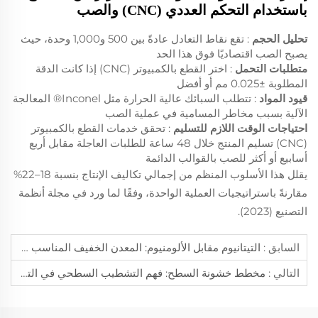
باستخدام التحكم العددي (CNC) والصب
تحليل الحجم
: تقع نقاط التعادل عادةً بين 500 و1,000 وحدة، حيث
يصبح الصب اقتصاديًا فوق هذا الحد
متطلبات التحمل
: اختر القطع بالكمبيوتر (CNC) إذا كانت الدقة
المطلوبة ±0.025 مم أو أفضل
قيود المواد
: تتطلب السبائك عالية الحرارة مثل Inconel® المعالجة
الآلية بسبب مخاطر المسامية في عملية الصب
احتياجات الوقت اللازم للتسليم
: تحقق خدمات القطع بالكمبيوتر
(CNC) تسليم المنتج خلال 48 ساعة للطلبات العاجلة مقابل أربع
أسابيع أو أكثر للصب بالقوالب الدائمة
يقلل هذا الأسلوب المنظم من إجمالي تكاليف الإنتاج بنسبة 18–22%
مقارنةً باستراتيجيات العملية الواحدة، وفقًا لما ورد في مجلة أنظمة
التصنيع (2023).
السابق :
التيتانيوم مقابل الألومنيوم: المعدن الخفيف المناسب لمشروعك
التالي :
مخطط خشونة السطح: فهم التشطيب السطحي في التصنيع