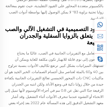
بالكمبيوتر متعددة المحاور على القيود التقليدية، حيث تقوم بمعالجة
زوايا تحتية بزاوية 83° لا يمكن الوصول إليها بواسطة أدوات الصب
القياسية.
القيود التصميمية في التشغيل الآلي والصب
فيما يتعلق بالزوايا السفلية والجدران
الرفيعة
عند التعامل مع التفريزات الجانبية في الصب، غالبًا ما يحتاج
المصنعون إلى نوى قابلة للانهيار تكون مكلفة للغاية ويمكن أن
تستهلك الميزانيات بشكل كبير. ترتفع تكاليف الأدوات بنسبة تتراوح
بين 40 و60 بالمئة لعناصر مثل أجسام الصمامات. الخبر الجيد هو أن
ماكينات CNC ذات المحور الخمسي تعالج التفريزات الجانبية بكفاءة
جيدة من خلال زوايا ذكية في وضع الأداة. ولكن انتبه من الجدران
الرفيعة جدًا التي تقل عن 0.8 مم في أجزاء الألومنيوم لأنها تميل إلى
الانحناء أو التشوه عندما تنحرف الأدوات أثناء التشغيل. وقد أشار
معهد التشغيل الدقيق إلى هذه المسألة عام 2022 بعد إجراء بعض