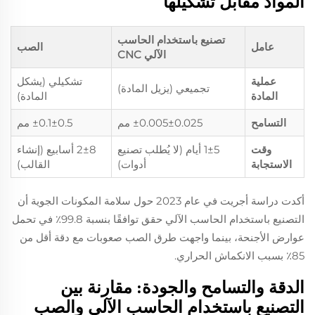
المواد مقابل تشكيلها
تصنيع باستخدام الحاسب
عامل
الصب
الآلي CNC
عملية
تشكيلي (يشكل
تجميعي (يزيل المادة)
المادة
المادة)
التسامح
±0.005±0.025 مم
±0.1±0.5 مم
وقت
1±5 أيام (لا يُطلب تصنيع
2±8 أسابيع (إنشاء
الاستجابة
أدوات)
القالب)
أكدت دراسة أجريت في عام 2023 حول سلامة المكونات الجوية أن
التصنيع باستخدام الحاسب الآلي حقق توافقًا بنسبة 99.8٪ في تحمل
عوارض الأجنحة، بينما واجهت طرق الصب صعوبات مع دقة أقل من
85٪ بسبب الانكماش الحراري.
الدقة والتسامح والجودة: مقارنة بين
التصنيع باستخدام الحاسب الآلي والصب