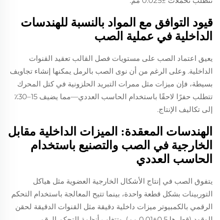
تتطلب تحملات ±0.025 مم.
قيود التوافق مع المواد بالنسبة للهندسات
الداخلية في عملية الصب
يعيق اعتماد الصب على مستويات فصل القالب تعقيد القنوات
الداخلية. وعلى الرغم من أن نوى الصب بالرمل يمكنها إنشاء تجاويف
بسيطة، فإن ميزات مثل ممرات التبريد الحلزونية في كتل المحرك
تتطلب حفرًا لاحقًا باستخدام الحاسب العددي—مما يضيف 15–30٪
إلى تكاليف الإنتاج.
الهندسات المعقدة: الميزات الداخلية مقابل
الخارجية في الصب والتصنيع باستخدام
الحاسب العددي
يتفوق الصب في إنتاج الأشكال الخارجية العضوية مثل هياكل
التوربينات بشكل قطعة واحدة، بينما تتيح المعالجة باستخدام التحكم
الرقمي بالكمبيوتر ميزات داخلية دقيقة مثل القنوات الدقيقة لحقن
الوقود (قطرها 0.5±0.01 مم). وتتغلب أنظمة التحكم الرقمي