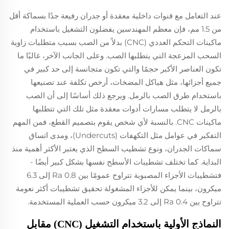
عند التعامل مع قنوات داخلية معقدة أو جدران رفيعة جدًا بسماكة أقل
من 1.5 مم، فإن معظم المهندسين يفضلون التشغيل باستخدام
ماكينات التحكم العددي (CNC) بدلاً من الصب بسبب متطلبات زاوية
السحب المزعجة التي يتطلبها الصب. وعلى الجانب الآخر، غالبًا ما
تكون العناصر الأكبر حجمًا والتي تكون متجانسة إلى حد كبير في
جميع أجزائها، مثل هياكل المضخات، أرخص تكلفة عند تصنيعها
باستخدام طرق الصب بالرمل. ويرجع ذلك أساسًا إلى أن الصب
بالرمل لا يتطلب مسارات أدوات معقدة مثل تلك التي تتطلبها
ماكينات CNC. بالنسبة لأي شخص يقوم بتصميم القطع، فمن المهم
التفكير في عوامل مثل التكهفات (Undercuts)، ومدى اتساق
سماكات الجدران، ونوع تشطيب السطح الذي يعتبر الأكثر أهمية منذ
البداية. كما تختلف تشطيبات الأسطح نفسها بشكل كبير أيضًا -
فتشطيبات الأجزاء المصبوبة تتراوح عمومًا بين Ra 0.8 إلى 6.3
ميكرون، بينما يمكن للأجزاء المشغولة تحقيق تشطيبات أكثر نعومة
تتراوح بين Ra 0.4 إلى 3.2 ميكرون حسب العملية المستخدمة.
النماذج الأولية باستخدام التشغيل (CNC) مقابل