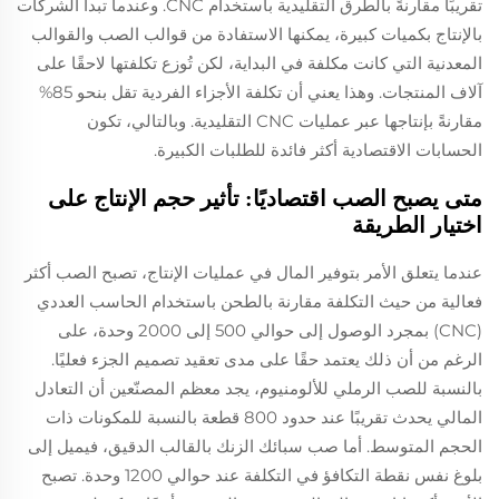
تقريبًا مقارنةً بالطرق التقليدية باستخدام CNC. وعندما تبدأ الشركات
بالإنتاج بكميات كبيرة، يمكنها الاستفادة من قوالب الصب والقوالب
المعدنية التي كانت مكلفة في البداية، لكن تُوزع تكلفتها لاحقًا على
آلاف المنتجات. وهذا يعني أن تكلفة الأجزاء الفردية تقل بنحو 85%
مقارنةً بإنتاجها عبر عمليات CNC التقليدية. وبالتالي، تكون
الحسابات الاقتصادية أكثر فائدة للطلبات الكبيرة.
متى يصبح الصب اقتصاديًا: تأثير حجم الإنتاج على
اختيار الطريقة
عندما يتعلق الأمر بتوفير المال في عمليات الإنتاج، تصبح الصب أكثر
فعالية من حيث التكلفة مقارنة بالطحن باستخدام الحاسب العددي
(CNC) بمجرد الوصول إلى حوالي 500 إلى 2000 وحدة، على
الرغم من أن ذلك يعتمد حقًا على مدى تعقيد تصميم الجزء فعليًا.
بالنسبة للصب الرملي للألومنيوم، يجد معظم المصنّعين أن التعادل
المالي يحدث تقريبًا عند حدود 800 قطعة بالنسبة للمكونات ذات
الحجم المتوسط. أما صب سبائك الزنك بالقالب الدقيق، فيميل إلى
بلوغ نفس نقطة التكافؤ في التكلفة عند حوالي 1200 وحدة. تصبح