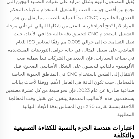
يُقبل المصنعون اليوم بشكل متزايد على تقنيات التصنيع الهجين التي
تجمع بين أفضل جوانب الصب والتشغيل باستخدام ماكينات التحكم
العددي بالحاسوب (CNC). تبدأ العملية بالصب، مما يقلل من هدر
المواد لأنها تُنتج أجزاء قريبة بالفعل من شكلها النهائي. ثم تأتي مرحلة
التشغيل باستخدام CNC لتحقيق دقة عالية جدًا في الأبعاد، حيث
تصل التسامحات إلى حوالي 0.005 مم وفقًا لمعايير ISO للعام
الماضي. على سبيل المثال، في حالة حوامل التوربينات المستخدمة
في صناعة السيارات، فإن العديد من الشركات تبدأ بعملية صب
الألومنيوم بالقالب للحصول على الشكل الأساسي الصحيح، قبل
الانتقال إلى الطحن باستخدام CNC في المناطق الحيوية الخاصة
بالمحامل، حيث تكون الدقة هي العامل الأهم. ووفقًا لأحدث بيانات
صناعية صادرة عن عام 2023، فإن نحو سبعة من كل عشرة مصنعين
يستخدمون هذه الأساليب المدمجة يبلغون عن تقليل وقت المعالجة
اللاحقة بنسبة تقارب 40٪ دون المساس بدقة الأبعاد النهائية
المطلوبة.
اعتبارات هندسة الجزء بالنسبة للكفاءة التصنيعية
والتكلفة