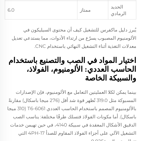
الحديد
ممتاز
6.0
الرمادي
يُبرز دليل ماكفرس للتشغيل كيف أن محتوى السيليكون في
الألومنيوم المصبوب يسرّع من ارتداء الأدوات، مما يستدعي تعديل
معدلات التغذية أثناء التشغيل النهائي باستخدام CNC.
اختيار المواد في الصب والتصنيع باستخدام
الحاسب العددي: الألومنيوم، الفولاذ،
والسبيكة الخاصة
بينما يمكن لكلا العمليتين التعامل مع الألومنيوم، فإن الإصدارات
المسبوكة مثل 319.0 تُظهر قوة شد أقل (276 ميجا باسكال) مقارنةً
بالألومنيوم المصمم باستخدام الحاسب العددي 6061-T6 (310 ميجا
باسكال). أما مكونات الفولاذ فتسلك طرقًا مختلفة: يناسب الصب
الدقيق الأشكال المعقدة في سبيكة 4140، في حين تهيمن خدمات
التشغيل الآلي على أجزاء الفولاذ المقاوم للصدأ 17-4PH التي