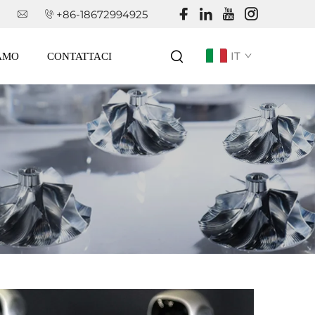
+86-18672994925
IT
IAMO
CONTATTACI