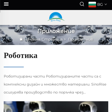
BG
Приложение
Начална Страница
>
Приложение
Роботика
Роботизирани части Роботизираните части са с
комплексни дизайн и множество материали. SinoRise
осигурява производство по поръчка чрез
разнообразни процеси, което отговаря на
спецификата на роботизираната индустрия,