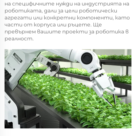
на специфичните нужди на индустрията на
роботиката, дали за цели роботически
агрегати или конкретни компоненти, като
части от корпуса или ръцете. Ще
превърнем вашите проекти за роботика в
реалност.