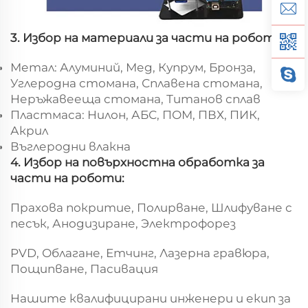
3. Избор на материали за части на роботи:
Метал: Алуминий, Мед, Купрум, Бронза,
Углеродна стомана, Сплавена стомана,
Неръжавееща стомана, Титанов сплав
Пластмаса: Нилон, АБС, ПОМ, ПВХ, ПИК,
Акрил
Въглеродни влакна
4. Избор на повърхностна обработка за
части на роботи:
Прахова покритие, Полирване, Шлифуване с
песък, Анодизиране, Электрофорез
PVD, Облагане, Етчинг, Лазерна гравюра,
Пощипване, Пасивация
Нашите квалифицирани инженери и екип за