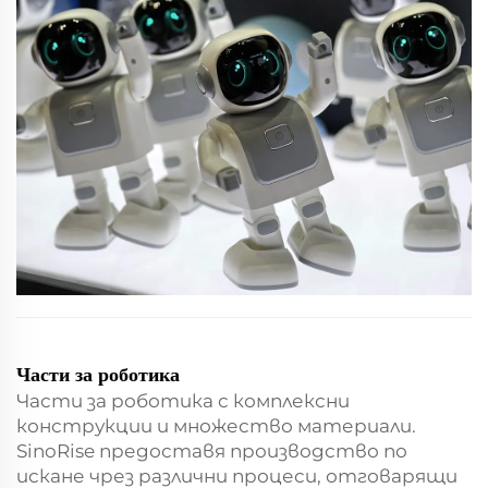
независимо дали става въпрос за цели роботизирани
съединения...
Части за роботика
Части за роботика с комплексни
конструкции и множество материали.
SinoRise предоставя производство по
искане чрез различни процеси, отговарящи