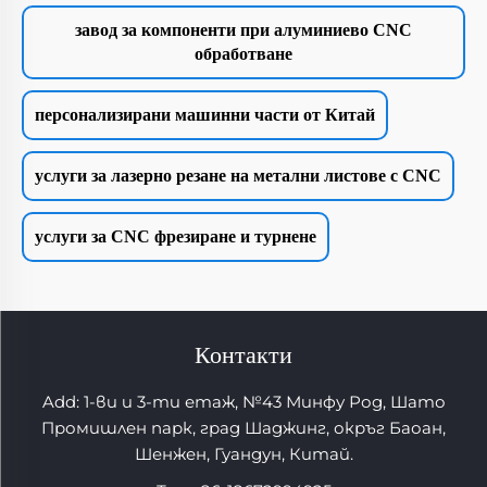
завод за компоненти при алуминиево CNC
обработване
персонализирани машинни части от Китай
услуги за лазерно резане на метални листове с CNC
услуги за CNC фрезиране и турнене
Контакти
Add: 1-ви и 3-ти етаж, №43 Минфу Род, Шато
Промишлен парк, град Шаджинг, окръг Баоан,
Шенжен, Гуандун, Китай.