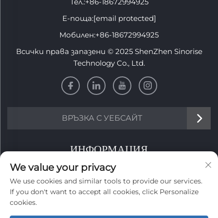
Тел.:
+86-18672994925
Е-поща:
[email protected]
Мобилен:
+86-18672994925
Всички права запазени © 2025 ShenZhen Sinorise
Technology Co., Ltd.
ВРЪЗКА С УЕБСАЙТ
ИНФОРМАЦИЯ
We value your privacy
Запишете се, за да получавате нашия седмичен
We use cookies and similar tools to provide our services.
бюлетин
If you don't want to accept all cookies, click Personalize
cookies.