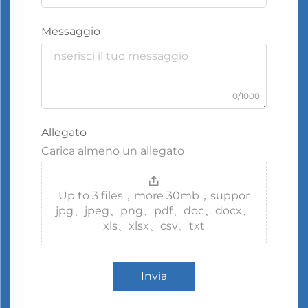
Messaggio
0/1000
Allegato
Carica almeno un allegato
Up to 3 files，more 30mb，suppor
jpg、jpeg、png、pdf、doc、docx、
xls、xlsx、csv、txt
Invia