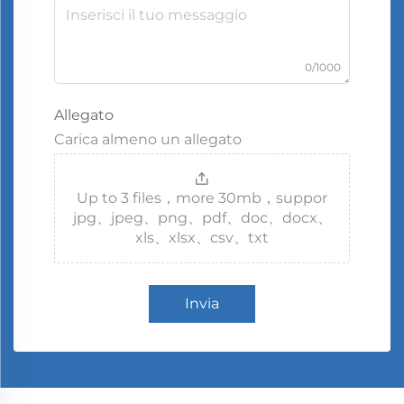
0/1000
Allegato
Carica almeno un allegato
Up to 3 files，more 30mb，suppor
jpg、jpeg、png、pdf、doc、docx、
xls、xlsx、csv、txt
Invia