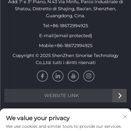
Add: 1° e 3° Piano, N.43 Via Minfu, Parco Industriale di
Shatou, Distretto di Shajing, Bao'an, Shenzhen,
Guangdong, Cina.
Tel:
+86-18672994925
E-mail:
[email protected]
Mobile:
+86-18672994925
Copyright © 2025 ShenZhen Sinorise Technology
Co.,Ltd. tutti i diritti riservati
WEBSITE LINK
INFORMATION
We value your privacy
We use cookies and similar tools to provide our services.
Iscriviti per ricevere la nostra newsletter settimanale