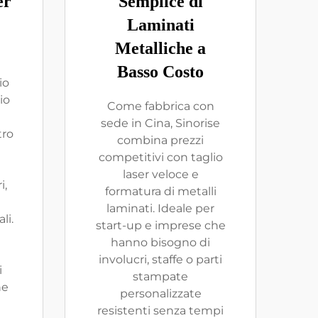
er
Semplice di
Laminati
Metalliche a
Basso Costo
io
io
Come fabbrica con
sede in Cina, Sinorise
tro
combina prezzi
competitivi con taglio
laser veloce e
i,
formatura di metalli
laminati. Ideale per
li.
start-up e imprese che
hanno bisogno di
involucri, staffe o parti
i
stampate
ne
personalizzate
resistenti senza tempi