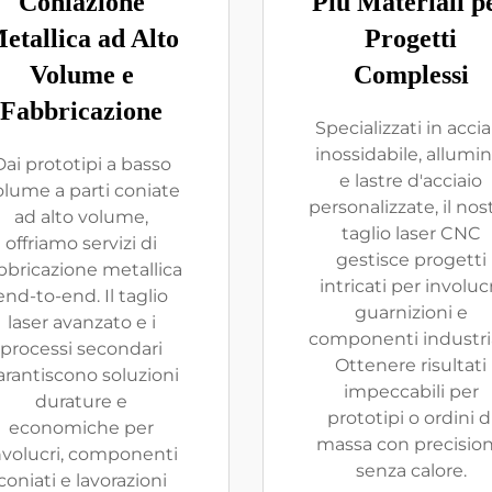
Coniazione
Più Materiali p
etallica ad Alto
Progetti
Volume e
Complessi
Fabbricazione
Specializzati in accia
inossidabile, allumin
Dai prototipi a basso
e lastre d'acciaio
olume a parti coniate
personalizzate, il nos
ad alto volume,
taglio laser CNC
offriamo servizi di
gestisce progetti
bbricazione metallica
intricati per involucr
end-to-end. Il taglio
guarnizioni e
laser avanzato e i
componenti industria
processi secondari
Ottenere risultati
arantiscono soluzioni
impeccabili per
durature e
prototipi o ordini d
economiche per
massa con precisio
nvolucri, componenti
senza calore.
coniati e lavorazioni