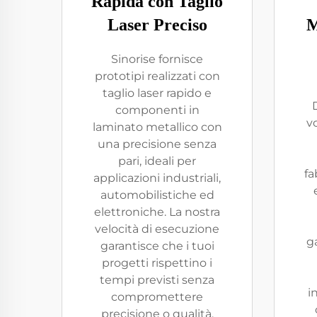
Rapida con Taglio
Laser Preciso
M
Sinorise fornisce
prototipi realizzati con
taglio laser rapido e
componenti in
v
laminato metallico con
una precisione senza
pari, ideali per
fa
applicazioni industriali,
automobilistiche ed
elettroniche. La nostra
velocità di esecuzione
g
garantisce che i tuoi
progetti rispettino i
tempi previsti senza
i
compromettere
precisione o qualità.