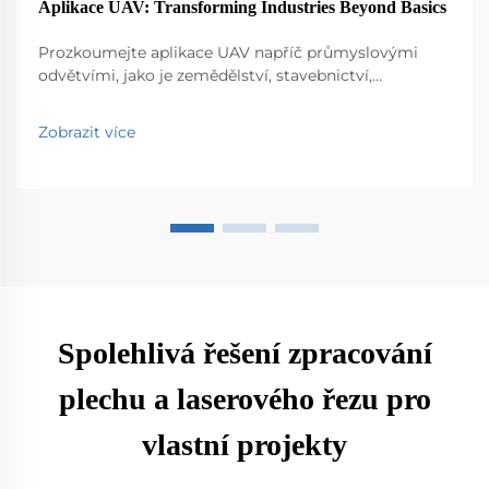
Aplikace UAV: Transforming Industries Beyond Basics
Prozkoumejte aplikace UAV napříč průmyslovými
odvětvími, jako je zemědělství, stavebnictví,
monitorování životního prostředí, logistika a veřejná
bezpečnost. Objevte jejich vliv na efektivitu a inovace.
Zobrazit více
Spolehlivá řešení zpracování
plechu a laserového řezu pro
vlastní projekty