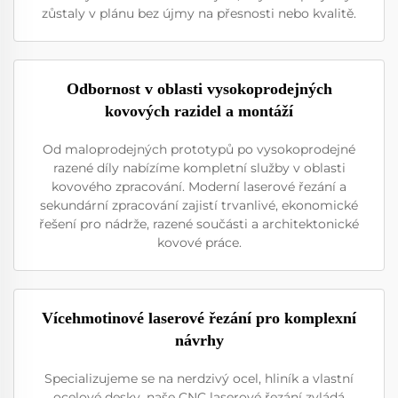
zůstaly v plánu bez újmy na přesnosti nebo kvalitě.
Odbornost v oblasti vysokoprodejných
kovových razidel a montáží
Od maloprodejných prototypů po vysokoprodejné
razené díly nabízíme kompletní služby v oblasti
kovového zpracování. Moderní laserové řezání a
sekundární zpracování zajistí trvanlivé, ekonomické
řešení pro nádrže, razené součásti a architektonické
kovové práce.
Vícehmotinové laserové řezání pro komplexní
návrhy
Specializujeme se na nerdzivý ocel, hliník a vlastní
ocelové desky, naše CNC laserové řezání zvládá