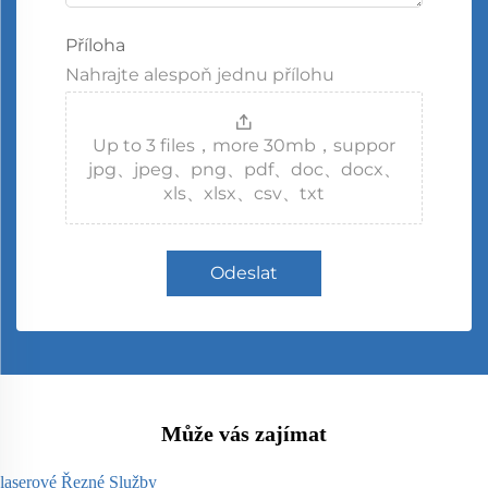
Příloha
Nahrajte alespoň jednu přílohu
Up to 3 files，more 30mb，suppor
jpg、jpeg、png、pdf、doc、docx、
xls、xlsx、csv、txt
Odeslat
Může vás zajímat
laserové Řezné Služby