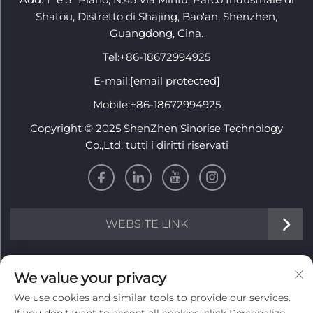
Shatou, Distretto di Shajing, Bao'an, Shenzhen,
Guangdong, Cina.
Tel:
+86-18672994925
E-mail:
[email protected]
Mobile:
+86-18672994925
Copyright © 2025 ShenZhen Sinorise Technology
Co.,Ltd. tutti i diritti riservati
WEBSITE LINK
INFORMATION
We value your privacy
We use cookies and similar tools to provide our services.
Iscriviti per ricevere la nostra newsletter settimanale