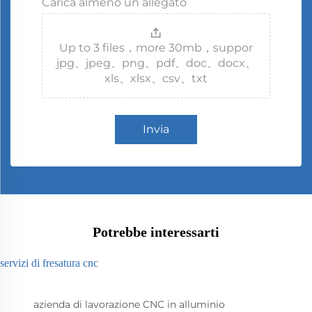
Carica almeno un allegato
Up to 3 files，more 30mb，suppor
jpg、jpeg、png、pdf、doc、docx、
xls、xlsx、csv、txt
Invia
Potrebbe interessarti
servizi di fresatura cnc
azienda di lavorazione CNC in alluminio