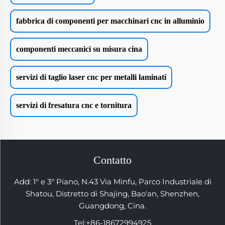
fabbrica di componenti per macchinari cnc in alluminio
componenti meccanici su misura cina
servizi di taglio laser cnc per metalli laminati
servizi di fresatura cnc e tornitura
Contatto
Add: 1° e 3° Piano, N.43 Via Minfu, Parco Industriale di
Shatou, Distretto di Shajing, Bao'an, Shenzhen,
Guangdong, Cina.
Tel:
+86-18672994925