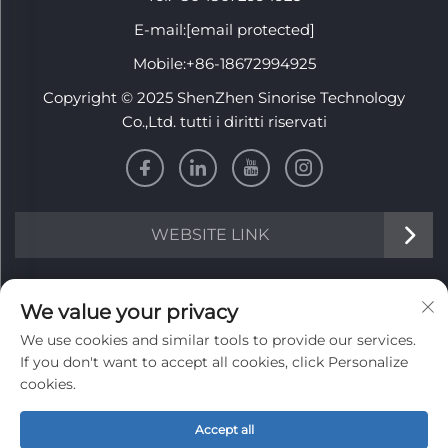
E-mail:
[email protected]
Mobile:
+86-18672994925
Copyright © 2025 ShenZhen Sinorise Technology
Co.,Ltd. tutti i diritti riservati
WEBSITE LINK
INFORMATION
We value your privacy
We use cookies and similar tools to provide our services.
Iscriviti per ricevere la nostra newsletter settimanale
If you don't want to accept all cookies, click Personalize
cookies.
Accept all