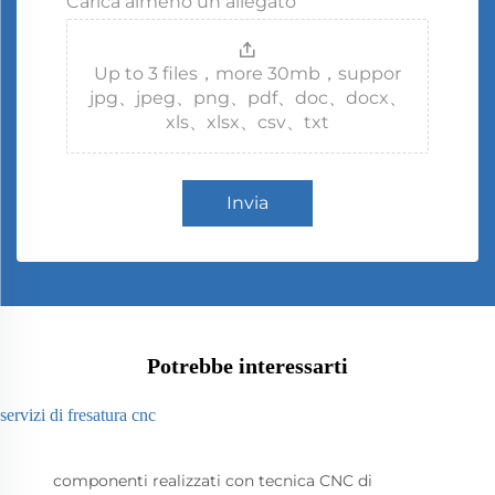
Carica almeno un allegato
Up to 3 files，more 30mb，suppor
jpg、jpeg、png、pdf、doc、docx、
xls、xlsx、csv、txt
Invia
Potrebbe interessarti
servizi di fresatura cnc
componenti realizzati con tecnica CNC di