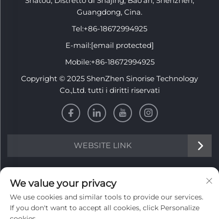
Shatou, Distretto di Shajing, Bao'an, Shenzhen,
Guangdong, Cina.
Tel:
+86-18672994925
E-mail:
[email protected]
Mobile:
+86-18672994925
Copyright © 2025 ShenZhen Sinorise Technology
Co.,Ltd. tutti i diritti riservati
WEBSITE LINK
INFORMATION
We value your privacy
We use cookies and similar tools to provide our services.
Iscriviti per ricevere la nostra newsletter settimanale
If you don't want to accept all cookies, click Personalize
cookies.