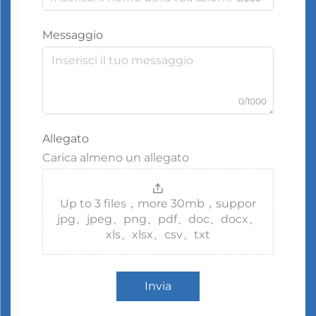
Messaggio
0/1000
Allegato
Carica almeno un allegato
Up to 3 files，more 30mb，suppor
jpg、jpeg、png、pdf、doc、docx、
xls、xlsx、csv、txt
Invia