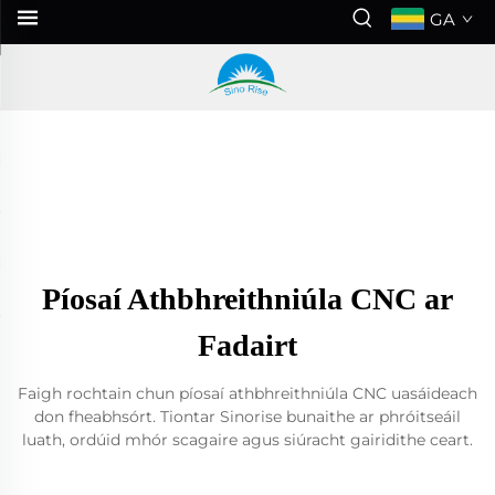
GA
Píosaí Athbhreithniúla CNC ar
Fadairt
Faigh rochtain chun píosaí athbhreithniúla CNC uasáideach
don fheabhsórt. Tiontar Sinorise bunaithe ar phróitseáil
luath, ordúid mhór scagaire agus siúracht gairidithe ceart.