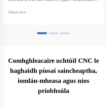
comhshaoil, lóistíocht agus sábháilteacht an phobail.
Faigh amach an tionchar atá acu ar éifeachtúlacht
Féach Arís
agus nuálaíocht.
Comhghleacaire uchtúil CNC le
haghaidh píosaí saincheaptha,
iomlán-mheasa agus níos
príobhsúla