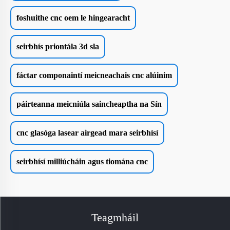
foshuithe cnc oem le hingearacht
seirbhís priontála 3d sla
fáctar componaintí meicneachais cnc alúinim
páirteanna meicniúla saincheaptha na Sín
cnc glasóga lasear airgead mara seirbhísí
seirbhísí milliúcháin agus tiomána cnc
Teagmháil