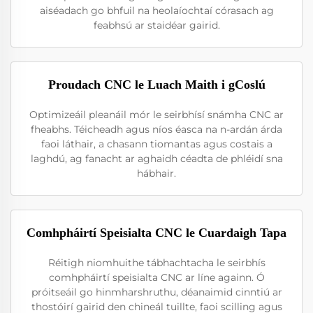
aiséadach go bhfuil na heolaíochtaí córasach ag
feabhsú ar staidéar gairid.
Proudach CNC le Luach Maith i gCoslú
Optimizeáil pleanáil mór le seirbhísí snámha CNC ar
fheabhs. Téicheadh agus níos éasca na n-ardán árda
faoi láthair, a chasann tiomantas agus costais a
laghdú, ag fanacht ar aghaidh céadta de phléidí sna
hábhair.
Comhpháirtí Speisialta CNC le Cuardaigh Tapa
Réitigh niomhuithe tábhachtacha le seirbhís
comhpháirtí speisialta CNC ar líne againn. Ó
próitseáil go hinmharshruthu, déanaimid cinntiú ar
thostóirí gairid den chineál tuillte, faoi scilling agus