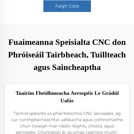
Faigh Císte
Fuaimeanna Speisialta CNC don
Phróiseáil Tairbheach, Tuillteach
agus Saincheaptha
Tuairim Fheidhmeacha Aerospéis Le Grádúl
Uafás
Táimid spéisilte sa pháirtleochna CNC aerospéis, ag
cur comhpháirteachtaí uafásacha agus cothromaithe
chun tosaigh mar nádúr léighis, chósta, agus
aerospéis. Chunnaigh ár gcumas cearnóg muilti-