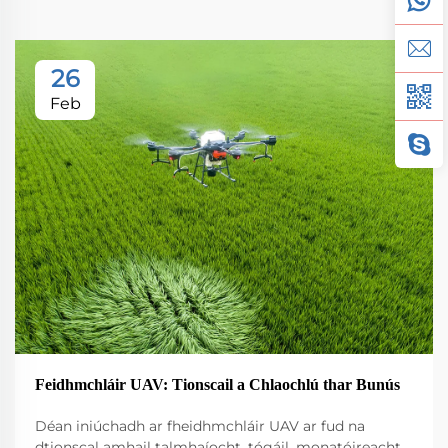
26
Feb
Feidhmchláir UAV: Tionscail a Chlaochlú thar Bunús
Déan iniúchadh ar fheidhmchláir UAV ar fud na
dtionscal amhail talmhaíocht, tógáil, monatóireacht