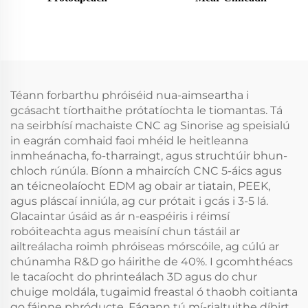
Téann forbarthu phróiséid nua-aimseartha i
gcásacht tíorthaithe prótatíochta le tiomantas. Tá
na seirbhísí machaiste CNC ag Sinorise ag speisialú
in eagrán comhaid faoi mhéid le heitleanna
inmheánacha, fo-tharraingt, agus struchtúir bhun-
chloch rúnúla. Bíonn a mhaircích CNC 5-áics agus
an téicneolaíocht EDM ag obair ar tiatain, PEEK,
agus pláscaí inniúla, ag cur prótait i gcás i 3-5 lá.
Glacaintar úsáid as ár n-easpéiris i réimsí
robóiteachta agus meaisíní chun tástáil ar
ailtreálacha roimh phróiseas mórscóile, ag cúlú ar
chúnamha R&D go háirithe de 40%. I gcomhthéacs
le tacaíocht do phrinteálach 3D agus do chur
chuige moldála, tugaimid freastal ó thaobh coitianta
go fáinne phróducte. Fágann tú mí-rialtuithe díbirt