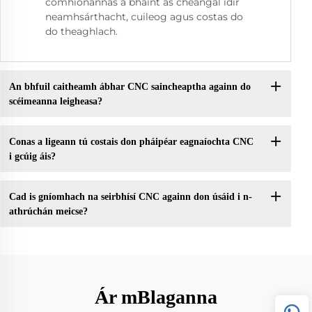
comhionannas a bhaint as cheangal idir
neamhsárthacht, cuileog agus costas do
do theaghlach.
An bhfuil caitheamh ábhar CNC saincheaptha againn do
scéimeanna leigheasa?
Conas a ligeann tú costais don pháipéar eagnaíochta CNC
i gcúig áis?
Cad is gníomhach na seirbhísí CNC againn don úsáid i n-
athrúchán meicse?
Ár mBlaganna