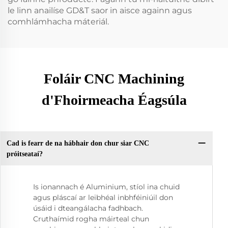
le linn anailíse GD&T saor in aisce againn agus
comhlámhacha máteriál.
Foláir CNC Machining
d'Fhoirmeacha Éagsúla
Cad is fearr de na hábhair don chur siar CNC
próitseataí?
Is ionannach é Aluminium, stíol ina chuid
agus pláscaí ar leibhéal inbhféiniúil don
úsáid i dteangálacha fadhbach.
Cruthaímid rogha máirteal chun