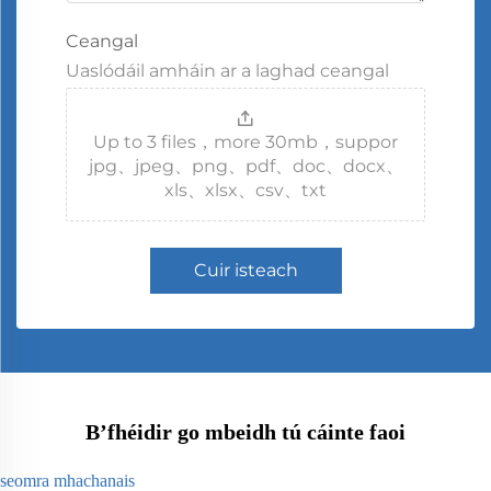
Ceangal
Uaslódáil amháin ar a laghad ceangal
Up to 3 files，more 30mb，suppor
jpg、jpeg、png、pdf、doc、docx、
xls、xlsx、csv、txt
Cuir isteach
B’fhéidir go mbeidh tú cáinte faoi
seomra mhachanais