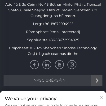
Add: 1ú & 3ú Céim, Nu.43 Bóthar Minfu, Pháirc Tionscal
Shatou, Baile Shajing, District Bao'an, Sienzhen, Co.
Guangdong, na hÉireann.
Lorg:
+86-18672994925
Ríomhphost:
[email protected]
Soghluaiste:
+86-18672994925
Cóipcheart © 2025 ShenZhen Sinorise Technology
Co.,Ltd. gach ceannas dírithe
NASC GRÉASÁIN
EOLAS
We value your privacy
We use cookies and similar tools to provide our services.
Cláraigh lenár nuachtlitir sheachtainiúil a fháil