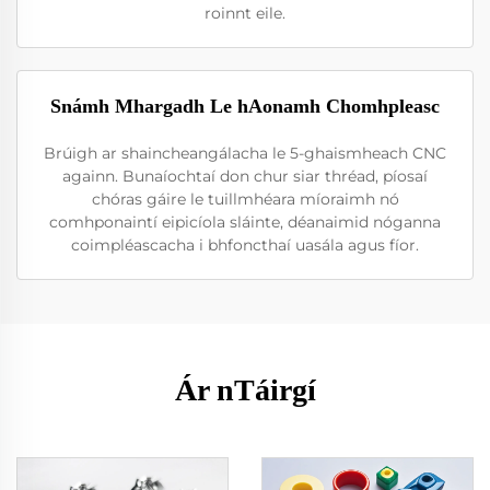
roinnt eile.
Snámh Mhargadh Le hAonamh Chomhpleasc
Brúigh ar shaincheangálacha le 5-ghaismheach CNC
againn. Bunaíochtaí don chur siar thréad, píosaí
chóras gáire le tuillmhéara míoraimh nó
comhponaintí eipicíola sláinte, déanaimid nóganna
coimpléascacha i bhfoncthaí uasála agus fíor.
Ár nTáirgí