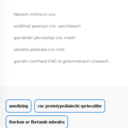
fábrach mhinicín cnc
soláthraí pearsún cnc uaschásach
gairdínéir phrotótipí cnc meitil
seirbhís pleanála cnc mór
gairdín comhaid CNC le gheometrach córasach
anodizing
cnc prototypeálaíocht spriocaithe
féachan ar fhréamh mhealra