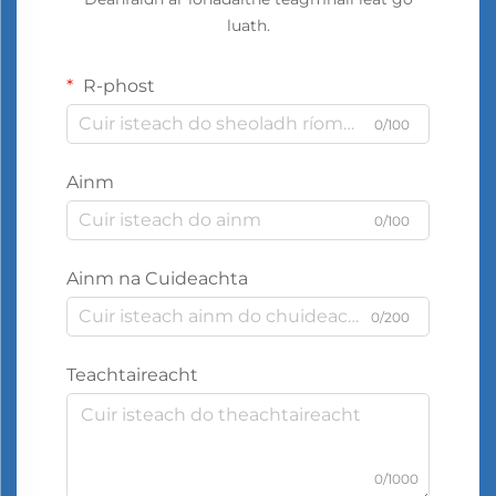
luath.
R-phost
0/100
Ainm
0/100
Ainm na Cuideachta
0/200
Teachtaireacht
0/1000