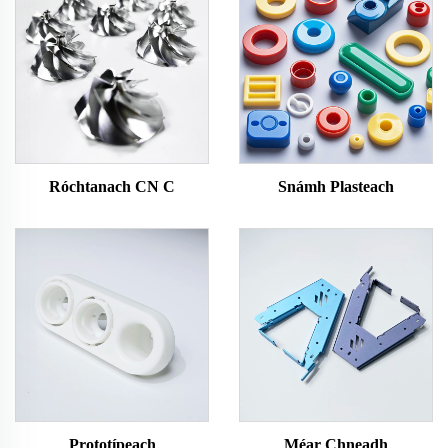
Róchtanach CN C
Snámh Plasteach
Prototípeach
Méar Chneadh