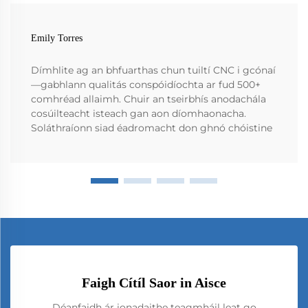
Emily Torres
Dímhlite ag an bhfuarthas chun tuiltí CNC i gcónaí
—gabhlann qualitás conspóidíochta ar fud 500+
comhréad allaimh. Chuir an tseirbhís anodachála
cosúilteacht isteach gan aon díomhaonacha.
Soláthraíonn siad éadromacht don ghnó chóistine
Faigh Cítíl Saor in Aisce
Déanfaidh ár ionadaithe teagmháil leat go