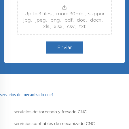
Up to 3 files，more 30mb，suppor
jpg、jpeg、png、pdf、doc、docx、
xls、xlsx、csv、txt
Enviar
servicios de mecanizado cnc1
servicios de torneado y fresado CNC
servicios confiables de mecanizado CNC