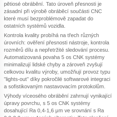
pětiosé obrábění. Tato úroveň přesnosti je
zásadní při výrobě
obráběcí součásti CNC
které musí bezproblémově zapadat do
ostatních systémů vozidla.
Kontrola kvality probíhá na třech různých
úrovních: ověření přesnosti nástroje, kontrola
rozměrů dílu a nepřetržité sledování procesu.
Automatizovaná povaha
5 os CNK
systémy
minimalizují lidské chyby a zároveň zvyšují
celkovou kvalitu výroby, umožňují provoz typu
"lights-out" díky pokročilé softwarové integraci
a sofistikovaným nastavovacím protokolům.
Výhody víceosého obrábění
zahrnují vynikající
úpravy povrchu, s
5 os CNK
systémy
dosahující Ra 0,4-1,6 μm ve srovnání s Ra