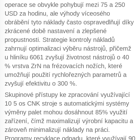
operace se obvykle pohybují mezi 75 a 250
USD za hodinu, ale
výhody víceosého
obrábění
tyto náklady často ospravedlňují díky
zkrácené době nastavení a zlepšené
propustnosti. Strategie kontroly nákladů
zahrnují optimalizaci výběru nástrojů, přičemž
u hliníku 6061 zvyšují životnost nástrojů o 40
% vrstva ZrN na frézovacích nožích, které
umožňují použití rychlořezných parametrů a
zvyšují efektivitu o 300 %.
Skupinové přístupy ke zpracování využívající
10
5 os CNK
stroje s automatickými systémy
výměny palet mohou dosáhnout 85% využití
zařízení, čímž maximalizují výrobní kapacitu a
zároveň minimalizují náklady na práci.
Programy recyklace odpadu, které využívají 90