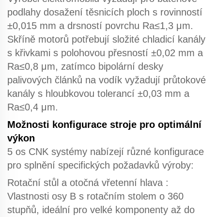
podlahy dosažení těsnicích ploch s rovinností
±0,015 mm a drsností povrchu Ra≤1,3 μm.
Skříně motorů potřebují složité chladicí kanály
s křivkami s polohovou přesností ±0,02 mm a
Ra≤0,8 μm, zatímco bipolární desky
palivových článků na vodík vyžadují průtokové
kanály s hloubkovou tolerancí ±0,03 mm a
Ra≤0,4 μm.
Možnosti konfigurace stroje pro optimální
výkon
5 os CNK
systémy nabízejí různé konfigurace
pro splnění specifických požadavků výroby:
Rotační stůl a otočná vřetenní hlava
:
Vlastnosti osy B s rotačním stolem o 360
stupňů, ideální pro velké komponenty až do