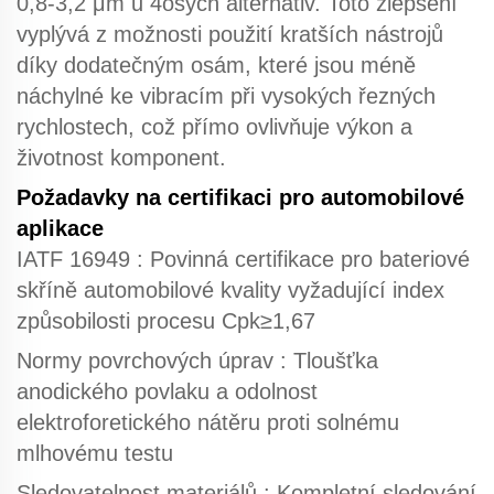
0,8-3,2 μm u 4osých alternativ. Toto zlepšení
vyplývá z možnosti použití kratších nástrojů
díky dodatečným osám, které jsou méně
náchylné ke vibracím při vysokých řezných
rychlostech, což přímo ovlivňuje výkon a
životnost komponent.
Požadavky na certifikaci pro automobilové
aplikace
IATF 16949
: Povinná certifikace pro bateriové
skříně automobilové kvality vyžadující index
způsobilosti procesu Cpk≥1,67
Normy povrchových úprav
: Tloušťka
anodického povlaku a odolnost
elektroforetického nátěru proti solnému
mlhovému testu
Sledovatelnost materiálů
: Kompletní sledování