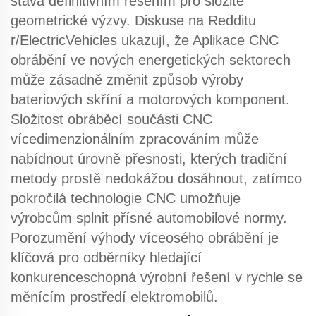
stává definitivním řešením pro složité
geometrické výzvy. Diskuse na Redditu
r/ElectricVehicles ukazují, že
Aplikace CNC
obrábění
ve nových energetických sektorech
může zásadně změnit způsob výroby
bateriových skříní a motorových komponent.
Složitost
obráběcí součásti CNC
vícedimenzionálním zpracováním může
nabídnout úrovně přesnosti, kterých tradiční
metody prostě nedokážou dosáhnout, zatímco
pokročilá technologie CNC
umožňuje
výrobcům splnit přísné automobilové normy.
Porozumění
výhody víceosého obrábění
je
klíčová pro odběrníky hledající
konkurenceschopná výrobní řešení v rychle se
měnícím prostředí elektromobilů.