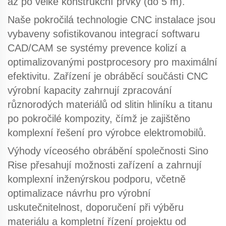
až po velké konstrukční prvky (do 5 m).
Naše
pokročilá technologie CNC
instalace jsou
vybaveny sofistikovanou integrací softwaru
CAD/CAM se systémy prevence kolizí a
optimalizovanými postprocesory pro maximální
efektivitu. Zařízení je
obráběcí součásti CNC
výrobní kapacity zahrnují zpracování
různorodých materiálů od slitin hliníku a titanu
po pokročilé kompozity, čímž je zajištěno
komplexní řešení pro výrobce elektromobilů.
Výhody víceosého obrábění
společnosti Sino
Rise přesahují možnosti zařízení a zahrnují
komplexní inženýrskou podporu, včetně
optimalizace návrhu pro výrobní
uskutečnitelnost, doporučení při výběru
materiálu a kompletní řízení projektu od