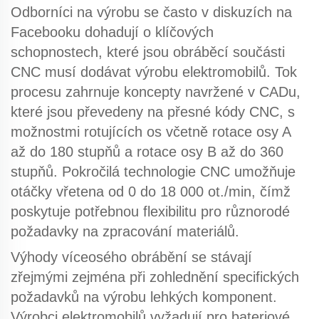
Odborníci na výrobu se často v diskuzích na
Facebooku dohadují o klíčových
schopnostech, které jsou
obráběcí součásti
CNC
musí dodávat výrobu elektromobilů. Tok
procesu zahrnuje koncepty navržené v CADu,
které jsou převedeny na přesné kódy CNC, s
možnostmi rotujících os včetně rotace osy A
až do 180 stupňů a rotace osy B až do 360
stupňů.
Pokročilá technologie CNC
umožňuje
otáčky vřetena od 0 do 18 000 ot./min, čímž
poskytuje potřebnou flexibilitu pro různorodé
požadavky na zpracování materiálů.
Výhody víceosého obrábění
se stávají
zřejmými zejména při zohlednění specifických
požadavků na výrobu lehkých komponent.
Výrobci elektromobilů vyžadují pro bateriové