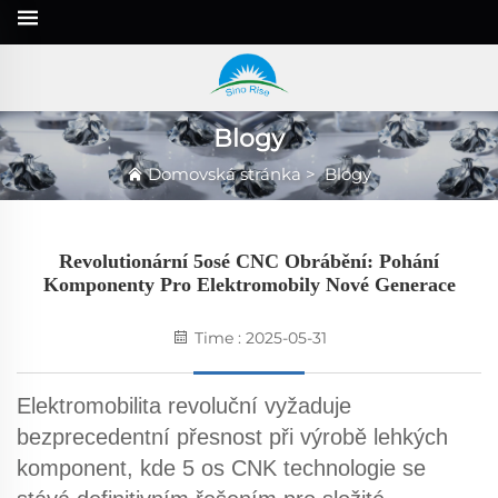
Blogy
Domovská stránka
>
Blogy
Revolutionární 5osé CNC Obrábění: Pohání
Komponenty Pro Elektromobily Nové Generace
Time : 2025-05-31
Elektromobilita revoluční vyžaduje
bezprecedentní přesnost při výrobě lehkých
komponent, kde
5 os CNK
technologie se