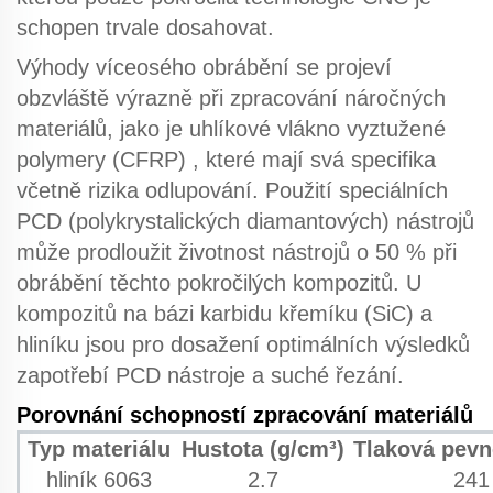
schopen trvale dosahovat.
Výhody víceosého obrábění
se projeví
obzvláště výrazně při zpracování náročných
materiálů, jako je
uhlíkové vlákno vyztužené
polymery (CFRP)
, které mají svá specifika
včetně rizika odlupování. Použití speciálních
PCD (polykrystalických diamantových) nástrojů
může prodloužit životnost nástrojů o 50 % při
obrábění těchto pokročilých kompozitů. U
kompozitů na bázi karbidu křemíku (SiC) a
hliníku jsou pro dosažení optimálních výsledků
zapotřebí PCD nástroje a suché řezání.
Porovnání schopností zpracování materiálů
Typ materiálu
Hustota (g/cm³)
Tlaková pevn
hliník 6063
2.7
241