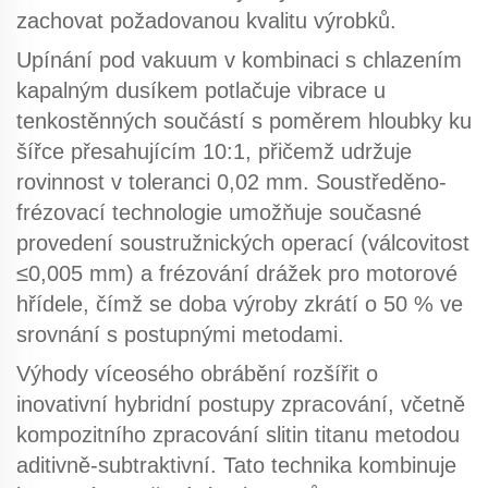
zachovat požadovanou kvalitu výrobků.
Upínání pod vakuum v kombinaci s chlazením
kapalným dusíkem potlačuje vibrace u
tenkostěnných součástí s poměrem hloubky ku
šířce přesahujícím 10:1, přičemž udržuje
rovinnost v toleranci 0,02 mm.
Soustředěno-
frézovací technologie
umožňuje současné
provedení soustružnických operací (válcovitost
≤0,005 mm) a frézování drážek pro motorové
hřídele, čímž se doba výroby zkrátí o 50 % ve
srovnání s postupnými metodami.
Výhody víceosého obrábění
rozšířit o
inovativní hybridní postupy zpracování, včetně
kompozitního zpracování slitin titanu metodou
aditivně-subtraktivní. Tato technika kombinuje