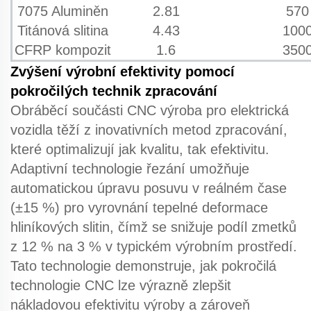
7075 Aluminěn
2.81
570
Titánová slitina
4.43
100
CFRP kompozit
1.6
350
Zvýšení výrobní efektivity pomocí
pokročilých technik zpracování
Obráběcí součásti CNC
výroba pro elektrická
vozidla těží z inovativních metod zpracování,
které optimalizují jak kvalitu, tak efektivitu.
Adaptivní technologie řezání
umožňuje
automatickou úpravu posuvu v reálném čase
(±15 %) pro vyrovnání tepelné deformace
hliníkových slitin, čímž se snižuje podíl zmetků
z 12 % na 3 % v typickém výrobním prostředí.
Tato technologie demonstruje, jak
pokročilá
technologie CNC
lze výrazně zlepšit
nákladovou efektivitu výroby a zároveň