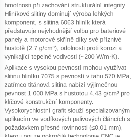
hmotnosti při zachování strukturální integrity.
Hliníkové slitiny
dominují výroba lehkých
komponent, s
slitina 6063 hliník
která
představuje nejvhodnější volbu pro bateriové
panely a motorové skříně díky své příznivé
hustotě (2,7 g/cm³), odolnosti proti korozi a
vynikající tepelné vodivosti (~200 W/m·K).
Aplikace s vysokou pevností mohou využívat
slitinu hliníku 7075
s pevností v tahu 570 MPa,
zatímco
titánová slitina
nabízí výjimečnou
pevnost 1 000 MPa s hustotou 4,43 g/cm³ pro
klíčové konstrukční komponenty.
Vysokorychlostní grafit
slouží specializovaným
aplikacím ve vodíkových palivových článcích s
požadavkem přesné rovinnosti (≤0,01 mm),
kterou pouze
pokročilá technologie CNC
je