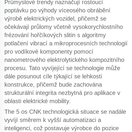
Průmyslové trendy naznačují rostoucí
poptávku po
výhody víceosého obrábění
výrobě elektrických vozidel, přičemž se
očekávají průlomy včetně vysokorychlostního
frézování hořčíkových slitin s algoritmy
potlačení vibrací a mikroprocesních technologií
pro vodíkové komponenty pomocí
nanometrového elektrolytického kompozitního
procesu. Tato vyvíjející se technologie může
dále posunout cíle týkající se lehkosti
konstrukce, přičemž bude zachována
strukturální integrita nezbytná pro aplikace v
oblasti elektrické mobility.
The
5 os CNK
technologická situace se nadále
vyvíjí směrem k vyšší automatizaci a
inteligenci, což postavuje výrobce do pozice