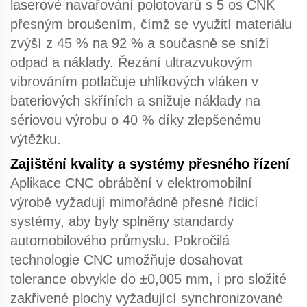
laserové navařování polotovarů s
5 os CNK
přesným broušením, čímž se využití materiálu
zvýší z 45 % na 92 % a současně se sníží
odpad a náklady.
Řezání ultrazvukovým
vibrováním
potlačuje uhlíkových vláken v
bateriových skříních a snižuje náklady na
sériovou výrobu o 40 % díky zlepšenému
výtěžku.
Zajištění kvality a systémy přesného řízení
Aplikace CNC obrábění
v elektromobilní
výrobě vyžadují mimořádně přesné řídicí
systémy, aby byly splněny standardy
automobilového průmyslu.
Pokročilá
technologie CNC
umožňuje dosahovat
tolerance obvykle do ±0,005 mm, i pro složité
zakřivené plochy vyžadující synchronizované