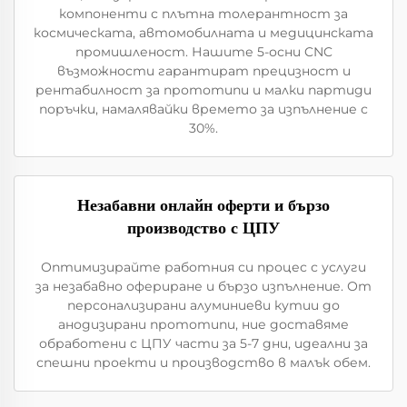
компоненти с плътна толерантност за
космическата, автомобилната и медицинската
промишленост. Нашите 5-осни CNC
възможности гарантират прецизност и
рентабилност за прототипи и малки партиди
поръчки, намалявайки времето за изпълнение с
30%.
Незабавни онлайн оферти и бързо
производство с ЦПУ
Оптимизирайте работния си процес с услуги
за незабавно офериране и бързо изпълнение. От
персонализирани алуминиеви кутии до
анодизирани прототипи, ние доставяме
обработени с ЦПУ части за 5-7 дни, идеални за
спешни проекти и производство в малък обем.