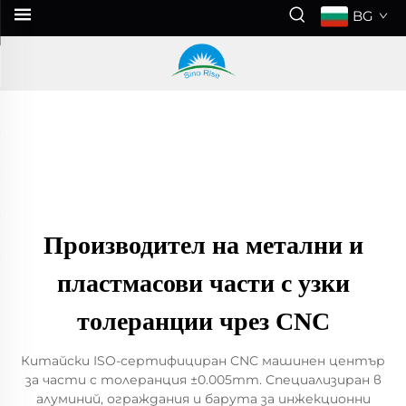
BG
Производител на метални и
пластмасови части с узки
толеранции чрез CNC
Китайски ISO-сертифициран CNC машинен център
за части с толеранция ±0.005mm. Специализиран в
алуминий, ограждания и барута за инжекционни