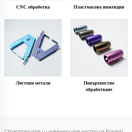
CNC обработка
Пластмасова инжекция
Листови метали
Повърхностно
обработване
Стартапите и инженерите често се борят