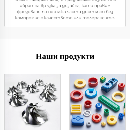
обратна връзка за дизайна, като правим
фрезовани по поръчка части достъпни без
компромис с качеството или толерансите.
Наши продукти