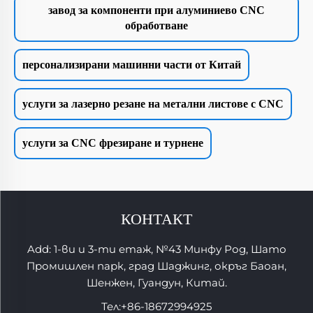
завод за компоненти при алуминиево CNC
обработване
персонализирани машинни части от Китай
услуги за лазерно резане на метални листове с CNC
услуги за CNC фрезиране и турнене
КОНТАКТ
Add: 1-ви и 3-ти етаж, №43 Минфу Род, Шато
Промишлен парк, град Шаджинг, окръг Баоан,
Шенжен, Гуандун, Китай.
Тел:
+86-18672994925