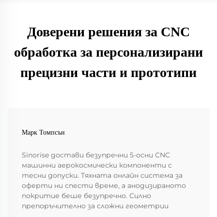
Доверени решения за CNC
обработка за персонализирани
прецизни части и прототипи
Марк Томпсън
Sinorise достави безупречни 5-осни CNC
машинни аерокосмически компоненти с
тесни допуски. Тяхната онлайн система за
оферти ни спести време, а анодизираното
покритие беше безупречно. Силно
препоръчително за сложни геометрии