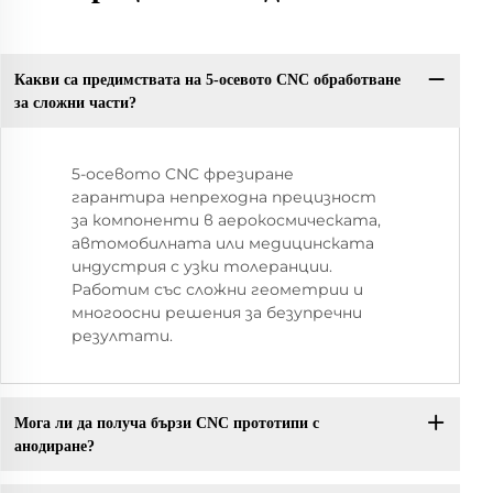
Какви са предимствата на 5-осевото CNC обработване
за сложни части?
5-осевото CNC фрезиране
гарантира непреходна прецизност
за компоненти в аерокосмическата,
автомобилната или медицинската
индустрия с узки толеранции.
Работим със сложни геометрии и
многоосни решения за безупречни
резултати.
Мога ли да получа бързи CNC прототипи с
анодиране?