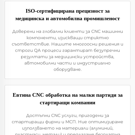
ISO-сертифицирана прецизност за
медицинска и автомобилна промишленост
Доверени на глобални клиенти за CNC машинни
компоненти, изискващи стриктно
съответствие. Нашите многоосни решения и
строги QA процеси гарантират безупречни
резултати за медицински устройства,
автомобилни части и индустриално
оборудване.
Евтина CNC обработка на малки партиди за
стартиращи компании
Достъпни CNC услуги, пригодени за
стартиращи фирми и МСП. Ние оптимизираме
използването на материали (алуминий,
пластмаси, метали) и предлагаме безплатна