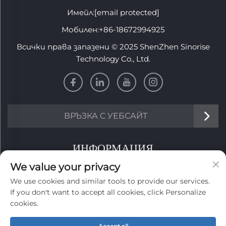
Имейл:
[email protected]
Мобилен:
+86-18672994925
Всички права запазени © 2025 ShenZhen Sinorise
Technology Co., Ltd.
ВРЪЗКА С УЕБСАЙТ
ИНФОРМАЦИЯ
We value your privacy
Запишете се, за да получавате нашия седмичен
We use cookies and similar tools to provide our services.
бюлетин
If you don't want to accept all cookies, click Personalize
cookies.