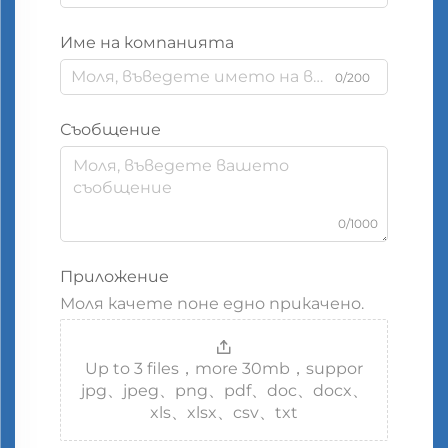
Име на компанията
0/200
Съобщение
0/1000
Приложение
Моля качете поне едно прикачено.
Up to 3 files，more 30mb，suppor
jpg、jpeg、png、pdf、doc、docx、
xls、xlsx、csv、txt