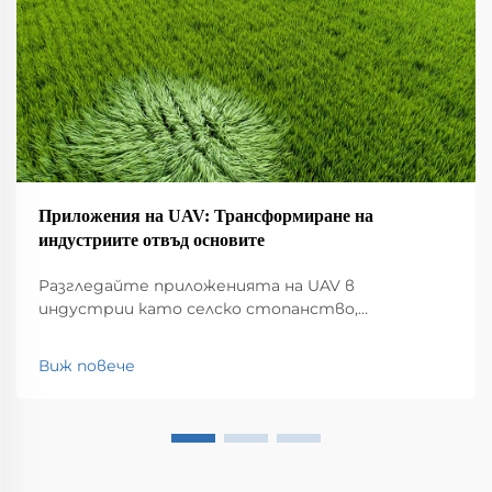
Приложения на UAV: Трансформиране на
индустриите отвъд основите
Разгледайте приложенията на UAV в
индустрии като селско стопанство,
строителство, мониторинг на околната
среда, логистика и обществена безопасност.
Виж повече
Открийте влиянието им върху
ефективността и иновациите.