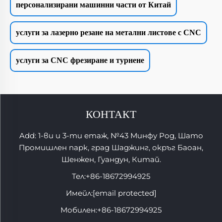
персонализирани машинни части от Китай
услуги за лазерно резане на метални листове с CNC
услуги за CNC фрезиране и турнене
КОНТАКТ
Add: 1-ви и 3-ти етаж, №43 Минфу Род, Шато
Промишлен парк, град Шаджинг, окръг Баоан,
Шенжен, Гуандун, Китай.
Тел:
+86-18672994925
Имейл:
[email protected]
Мобилен:
+86-18672994925