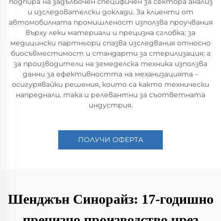
подпира на задълбочен специфичен за сектора анализ
и изследователски доклади. За клиенти от
автомобилната промишленост използва проучвания
върху леки материали и прецизна сглобка; за
медицински партньори спазва изследвания относно
биосъвместимост и стандарти за стерилизация; а
за производители на земеделска техника използва
данни за ефективността на механизацията –
осигурявайки решения, които са както технически
напреднали, така и релевантни за съответната
индустрия.
ПОЛУЧИ ОФЕРТА
Шенджън Синорайз: 17-годишно
прецизно производство чрез