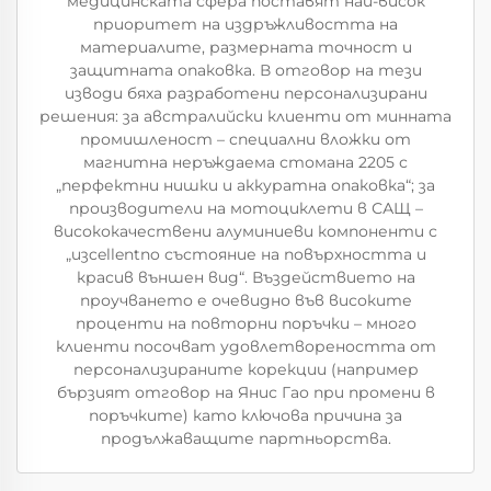
медицинската сфера поставят най-висок
приоритет на издръжливостта на
материалите, размерната точност и
защитната опаковка. В отговор на тези
изводи бяха разработени персонализирани
решения: за австралийски клиенти от минната
промишленост – специални вложки от
магнитна неръждаема стомана 2205 с
„перфектни нишки и аккуратна опаковка“; за
производители на мотоциклети в САЩ –
висококачествени алуминиеви компоненти с
„изcellentno състояние на повърхността и
красив външен вид“. Въздействието на
проучването е очевидно във високите
проценти на повторни поръчки – много
клиенти посочват удовлетвореността от
персонализираните корекции (например
бързият отговор на Янис Гао при промени в
поръчките) като ключова причина за
продължаващите партньорства.