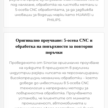
под налягане, обработка на листови метали и
5-осева CNC обработката, за да задвижва
иновации за водещи марки като HUAWEI и
PHILIPS.
Оригинално проучване: 5-осева CNC и
обработка на повърхности за повторни
поръчки
Проведеното от Sinorise оригинално проучване
на нуждите в прецизност в различни
индустрии разкри липсата на персонализирани
високопрецизни механични обработки – което
доведе до инвестиции в 5-осева CNC
технология и напреднали методи за
повърхностна обработка. Проучването
установи, че клиентите от минната
промишленост, автомобилната и