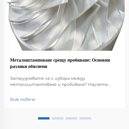
Металоштамповане срещу пробиване: Основни
разлики обяснени
Затруднявате се с избора между
металоштамповане и пробиване? Научете
какво ги отличава по отношение на процеса,
разходите и сложността на дизайна – и кой
Виж повече
метод да изберете за производство в големи
серии. Вземете експертни съвети още сега.