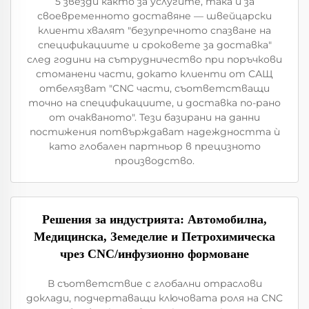
5 звезди както за услугите, така и за
своевременното доставяне — швейцарски
клиенти хвалят "безупречното спазване на
спецификациите и сроковете за доставка"
след години на сътрудничество при поръчкови
стоманени части, докато клиенти от САЩ
отбелязват "CNC части, съответстващи
точно на спецификациите, и доставка по-рано
от очакваното". Тези базирани на данни
постижения потвърждават надеждността ѝ
като глобален партньор в прецизното
производство.
Решения за индустрията: Автомобилна,
Медицинска, Земеделие и Петрохимическа
чрез CNC/инфузионно формоване
В съответствие с глобални отраслови
доклади, подчертаващи ключовата роля на CNC