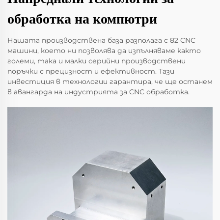
обработка на компютри
Нашата производствена база разполага с 82 CNC
машини, което ни позволява да изпълняваме както
големи, така и малки серийни производствени
поръчки с прецизност и ефективност. Тази
инвестиция в технологии гарантира, че ще останем
в авангарда на индустрията за CNC обработка.