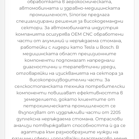
обработката в аерокосмическата,
автомобилната и здравно-медицинската
промишленост, Sinorise предлага
специализирани решения за високодемандни
сектори. За автомобилната индустрия
компанията осигурява OEM CNC обработени
части от алуминий и неръждаема стомана,
работейки с лидери като Tesla и Bosch. В
медицинската област прецизионните
компоненти подпомагат напреднали
диагностични и терапевтични уреди,
отговаряйки на изискванията на сектора за
високопроизводителни части. За
селскостопанската техника потребителски
компоненти повишават ефективността в
земеделието, докато клиентите от
петрохимическата промишленост се
възползват от издръжливи части от 2205
дуплексна неръждаема стомана. Отраслови
анализи потвърждават способността ѝ да се
адаптира към разнообразните нужди на
различни сфери, използвайки пластмасово леене