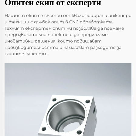
Опитен екип от експерти
Нашият екип се състои от квалифицирани инженери
и техници с дълбок опит в CNC обработката.
Техният експертен опит ни позволява да поемаме
предизвикателни проекти и да предлагаме
иновативни решения, които повишават
производителността и намаляват разходите за
нашите клиенти.