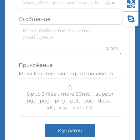
0/200
Съобщение
0/1000
Приложение
Моля качете поне едно прикачено.
Up to 3 files，more 30mb，suppor
jpg、jpeg、png、pdf、doc、docx、
xls、xlsx、csv、txt
Изпрати