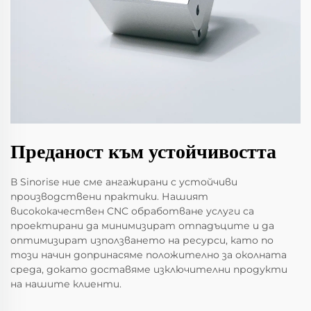
Преданост към устойчивостта
В Sinorise ние сме ангажирани с устойчиви
производствени практики. Нашият
висококачествен CNC обработване услуги са
проектирани да минимизират отпадъците и да
оптимизират използването на ресурси, като по
този начин допринасяме положително за околната
среда, докато доставяме изключителни продукти
на нашите клиенти.