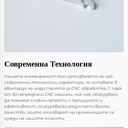
Современна Технология
Нашата ангажираност към използването на най-
съвременни технологии гарантира, че оставаме в
авангарда на индустрията за CNC обработка. С парк
от 82 напреднали CNC машини, ние сме оборудвани
да поемаме сложни проекти с прецизност и
ефективност, осигурявайки резултати високо
качество, които отговарят на променящите се
нужди на нашите клиенти.