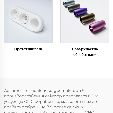
Прототипиране
Повърхностно
обработване
Докато почти всички доставчици в
производствения сектор предлагат ODM
услуги за CNC обработка, малко от тях го
правят добре. Ние в Sinorise дължим
репутацията си в индустрията на CNC