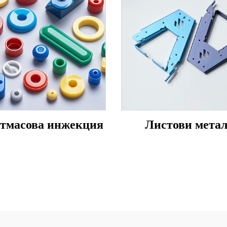
тмасова инжекция
Листови мета