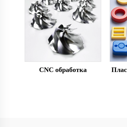
CNC обработка
Плас