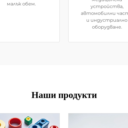
малък обем.
устройства,
автомобилни час
и индустриално
оборудване.
Наши продукти