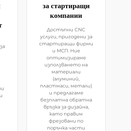
и
за стартиращи
компании
т
Достъпни CNC
услуги, пригодени за
стартиращи фирми
за
и МСП. Ние
оптимизираме
използването на
материали
(алуминий,
пластмаси, метали)
ни
и предлагаме
и
безплатна обратна
връзка за дизайна,
като правим
фрезовани по
поръчка части