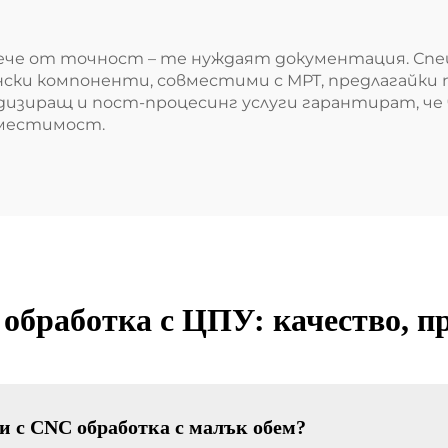
че от точност – те нуждаят документация. Спе
ски компоненти, совместими с МРТ, предлагайки
дизиращ и пост-процесинг услуги гарантират, ч
вместимост.
обработка с ЦПУ: качество, п
и с CNC обработка с малък обем?