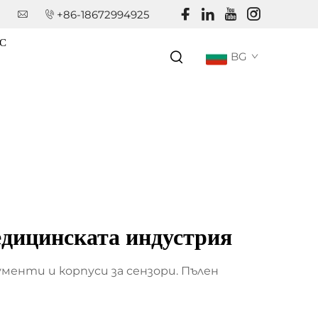
+86-18672994925
С
BG
едицинската индустрия
енти и корпуси за сензори. Пълен