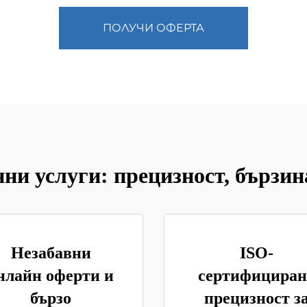
ПОЛУЧИ ОФЕРТА
и услуги: прецизност, бързина
Незабавни
ISO-
нлайн оферти и
сертифициран
бързо
прецизност з