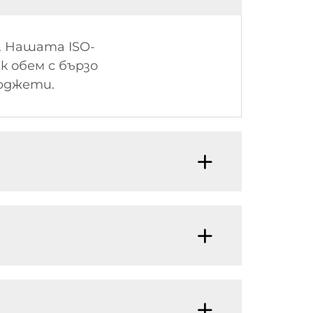
. Нашата ISO-
 обем с бързо
юджети.