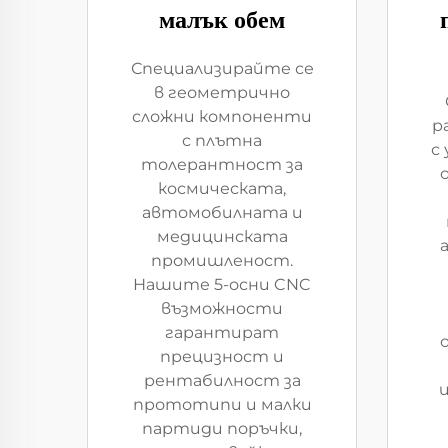
малък обем
Специализирайте се
в геометрично
сложни компоненти
р
с плътна
с 
толерантност за
космическата,
автомобилната и
медицинската
промишленост.
Нашите 5-осни CNC
възможности
гарантират
прецизност и
рентабилност за
прототипи и малки
партиди поръчки,