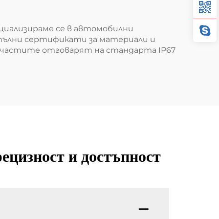
циализираме се в автомобилни
 пълни сертификати за материали и
е частите отговарят на стандарта IP67
рецизност и достъпност