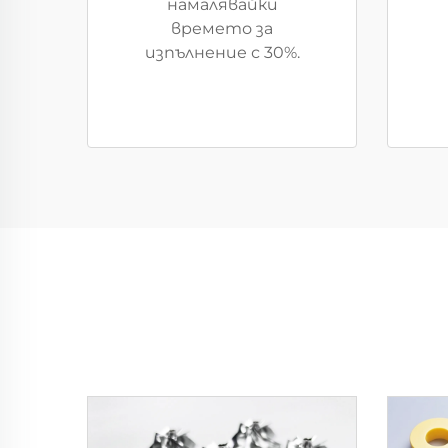
намалявайки
времето за
изпълнение с 30%.