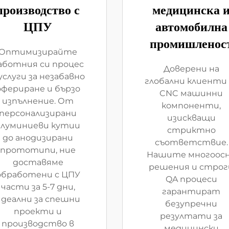
производство с
медицинска 
ЦПУ
автомобилна
промишленос
Оптимизирайте
аботния си процес
Доверени на
услуги за незабавно
глобални клиенти 
офериране и бързо
CNC машинни
изпълнение. От
компоненти,
персонализирани
изискващи
алуминиеви кутии
стриктно
до анодизирани
съответствие.
прототипи, ние
Нашите многоос
доставяме
решения и строг
обработени с ЦПУ
QA процеси
части за 5-7 дни,
гарантират
идеални за спешни
безупречни
проекти и
резултати за
производство в
медицински