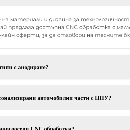
на материали и дизайна за технологичност
й предлага достъпна CNC обработка с малък
нлайн оферти, за да отговори на тесните б
типи с анодиране?
рсонализирани автомобилни части с ЦПУ?
 многоосеви CNC обработки?