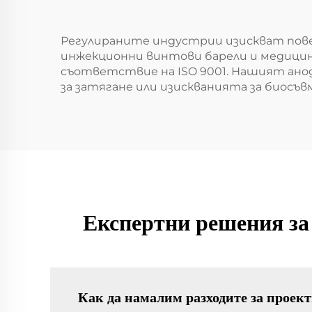
Регулираните индустрии изискват пове
инжекционни винтови барели и медицин
съответствие на ISO 9001. Нашият ано
за затягане или изискванията за биосъ
Експертни решения за 
Как да намалим разходите за проект