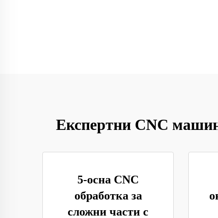
Експертни CNC машинн
5-осна CNC
обработка за
о
сложни части с