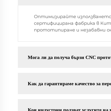
Оптимизирайте използването 
сертифицирана фабрика в Кита
прототипиране и незабавни о
Мога ли да получа бързи CNC прото
Как да гарантираме качество за пе
Кои индустрии ползват услугите на