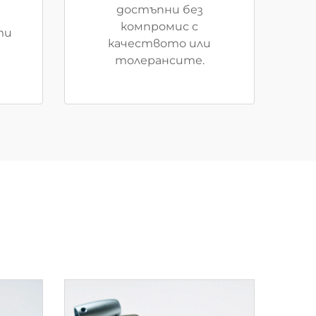
достъпни без
компромис с
ти
качеството или
толерансите.