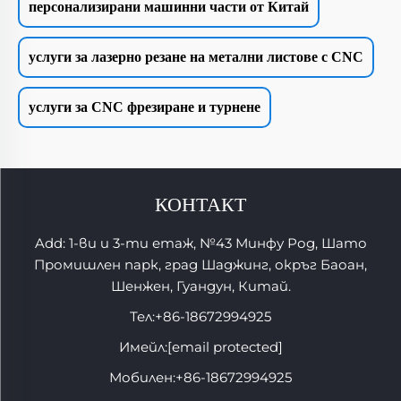
персонализирани машинни части от Китай
услуги за лазерно резане на метални листове с CNC
услуги за CNC фрезиране и турнене
КОНТАКТ
Add: 1-ви и 3-ти етаж, №43 Минфу Род, Шато
Промишлен парк, град Шаджинг, окръг Баоан,
Шенжен, Гуандун, Китай.
Тел:
+86-18672994925
Имейл:
[email protected]
Мобилен:
+86-18672994925