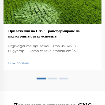
Приложения на UAV: Трансформиране на
индустриите отвъд основите
Разгледайте приложенията на UAV в
индустрии като селско стопанство,
строителство, мониторинг на околната
среда, логистика и обществена безопасност.
Виж повече
Открийте влиянието им върху
ефективността и иновациите.