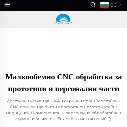
BG
Малкообемно CNC обработка за
прототипи и персонални части
Доступни услуги за малки серийни производствени
CNC процеси за бързи прототипи, пластмасови/
медицински компоненти и персонално обработвани
алуминиеви части. Без ограничения по MOQ.