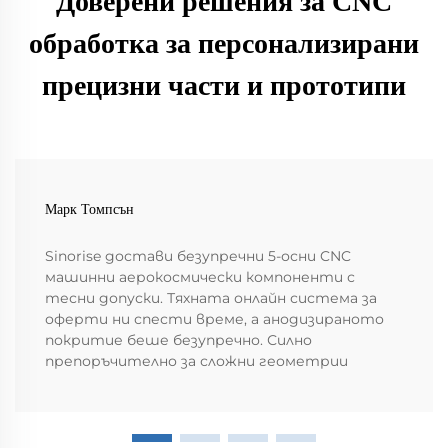
Доверени решения за CNC
обработка за персонализирани
прецизни части и прототипи
Марк Томпсън
Sinorise достави безупречни 5-осни CNC
машинни аерокосмически компоненти с
тесни допуски. Тяхната онлайн система за
оферти ни спести време, а анодизираното
покритие беше безупречно. Силно
препоръчително за сложни геометрии