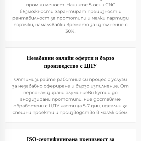
промишленост. Нашите 5-осни CNC
възможности гарантират прецизност и
рентабилност за прототипи и малки партиди
поръчки, намалявайки времето за изпълнение с
30%.
Незабавни онлайн оферти и бързо
производство с ЦПУ
Оптимизирайте работния си процес с услуги
за незабавно офериране и бързо изпълнение. От
персонализирани алуминиеви кутии до
анодизирани прототипи, ние доставяме
обработени с ЦПУ части за 5-7 дни, идеални за
спешни проекти и производство в малък обем.
ISO-сертифицирана прецизност за