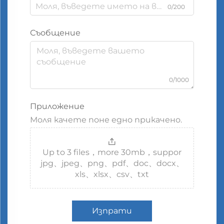
0/200
Съобщение
0/1000
Приложение
Моля качете поне едно прикачено.
Up to 3 files，more 30mb，suppor
jpg、jpeg、png、pdf、doc、docx、
xls、xlsx、csv、txt
Изпрати